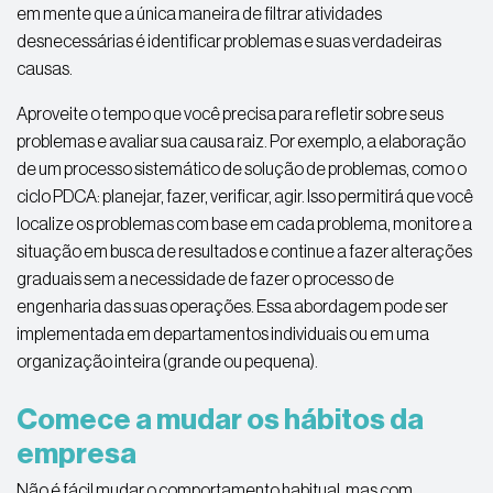
em mente que a única maneira de filtrar atividades
desnecessárias é identificar problemas e suas verdadeiras
causas.
Aproveite o tempo que você precisa para refletir sobre seus
problemas e avaliar sua causa raiz. Por exemplo, a elaboração
de um processo sistemático de solução de problemas, como o
ciclo PDCA: planejar, fazer, verificar, agir. Isso permitirá que você
localize os problemas com base em cada problema, monitore a
situação em busca de resultados e continue a fazer alterações
graduais sem a necessidade de fazer o processo de
engenharia das suas operações. Essa abordagem pode ser
implementada em departamentos individuais ou em uma
organização inteira (grande ou pequena).
Comece a mudar os hábitos da
empresa
Não é fácil mudar o comportamento habitual, mas com