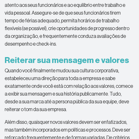
atento aos seus funcionários e ao equilíbrio entre trabalho e
vida pessoal. Assegure-se de que seus funcionários tirem
tempo de férias adequado, permita horários de trabalho
flexíveis (se possível), crie oportunidades de progresso dentro
da organização, e frequentemente conduza avaliações de
desempenho e check-ins.
Reiterar sua mensagem e valores
Quando você finalmente mudou sua cultura corporativa,
estabeleceu uma direção para toda a empresa e sabe
exatamente onde você está com relação aos valores, comece
a exibir sua mensagem e sua história publicamente. Tudo,
desde a sua marca até a persona pública da sua equipe, deve
reiterar o tom da sua empresa.
Além disso, quaisquer novos valores devem ser enfatizados,
mas também incorporados em políticas e processos. Deve ser
reforçado frequentemente e de formas variadas. De critérios