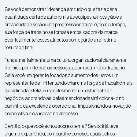
Se você demonstrar liderança em tudo o que faz e der a
quantidade certa de autonomia às equipes, a inovação e a
prosperidade serão uma progressão natural e, com o tempo,
sua força de trabalho se tornará embaixadora da marca.
Eventualmente, esses atributos começarão a refletir no
resultado final.
Fundamentalmente, uma cultura organizacional claramente
definida permite que as pessoas façam seu melhor trabalho.
Seja você um gerente focado no aumento dos lucros, um
representante de RH tentando criar uma força de trabalho mais
disciplinada e feliz, ou simplesmente um estudante de
negócios, adotando as ideias mencionadas irá colocá-lo no
caminho da excelência operacional, impulsionando a inovação
corporativa e o sucesso no processo.
E então, o que você achou sobre o tema? Se você já teve
alguma experiência, compartilhe conosco quais outros