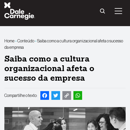
Pular
para
o
conteúdo
Home
»
Conteúdo
»
Saiba como a cultura organizacional afeta o sucesso
da empresa
Saiba como a cultura
organizacional afeta o
sucesso da empresa
Facebook
Twitter
Copy
WhatsApp
Compartilhe o texto:
Link