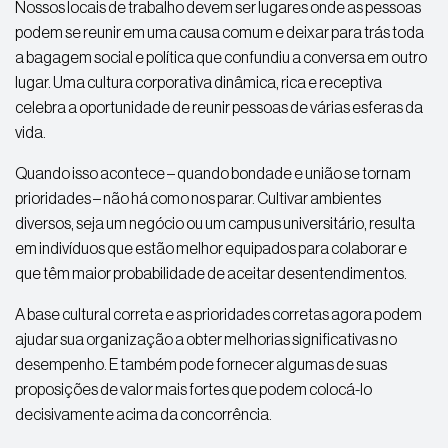
Nossos locais de trabalho devem ser lugares onde as pessoas
podem se reunir em uma causa comum e deixar para trás toda
a bagagem social e política que confundiu a conversa em outro
lugar. Uma cultura corporativa dinâmica, rica e receptiva
celebra a oportunidade de reunir pessoas de várias esferas da
vida.
Quando isso acontece – quando bondade e união se tornam
prioridades – não há como nos parar. Cultivar ambientes
diversos, seja um negócio ou um campus universitário, resulta
em indivíduos que estão melhor equipados para colaborar e
que têm maior probabilidade de aceitar desentendimentos.
A base cultural correta e as prioridades corretas agora podem
ajudar sua organização a obter melhorias significativas no
desempenho. E também pode fornecer algumas de suas
proposições de valor mais fortes que podem colocá-lo
decisivamente acima da concorrência.