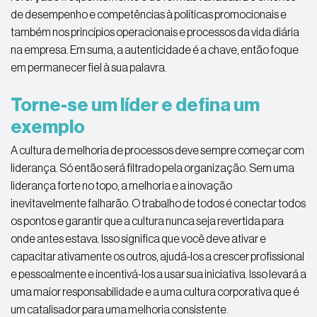
de desempenho e competências à políticas promocionais e
também ​​nos princípios operacionais e processos da vida diária
na empresa. Em suma, a autenticidade é a chave, então foque
em permanecer fiel à sua palavra.
Torne-se um líder e defina um
exemplo
A cultura de melhoria de processos deve sempre começar com
liderança. Só então será filtrado pela organização. Sem uma
liderança forte no topo, a melhoria e a inovação
inevitavelmente falharão. O trabalho de todos é conectar todos
os pontos e garantir que a cultura nunca seja revertida para
onde antes estava. Isso significa que você deve ativar e
capacitar ativamente os outros, ajudá-los a crescer profissional
e pessoalmente e incentivá-los a usar sua iniciativa. Isso levará a
uma maior responsabilidade e a uma cultura corporativa que é
um catalisador para uma melhoria consistente.