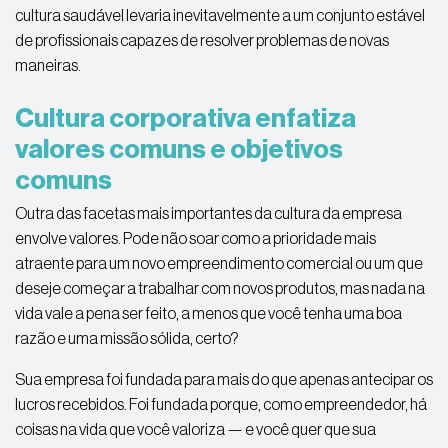
cultura saudável levaria inevitavelmente a um conjunto estável
de profissionais capazes de resolver problemas de novas
maneiras.
Cultura corporativa enfatiza
valores comuns e objetivos
comuns
Outra das facetas mais importantes da cultura da empresa
envolve valores. Pode não soar como a prioridade mais
atraente para um novo empreendimento comercial ou um que
deseje começar a trabalhar com novos produtos, mas nada na
vida vale a pena ser feito, a menos que você tenha uma boa
razão e uma missão sólida, certo?
Sua empresa foi fundada para mais do que apenas antecipar os
lucros recebidos. Foi fundada porque, como empreendedor, há
coisas na vida que você valoriza — e você quer que sua