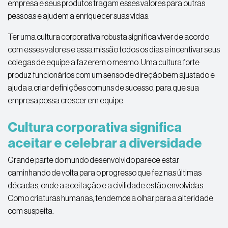
empresa e seus produtos tragam esses valores para outras
pessoas e ajudem a enriquecer suas vidas.
Ter uma cultura corporativa robusta significa viver de acordo
com esses valores e essa missão todos os dias e incentivar seus
colegas de equipe a fazerem o mesmo. Uma cultura forte
produz funcionários com um senso de direção bem ajustado e
ajuda a criar definições comuns de sucesso, para que sua
empresa possa crescer em equipe.
Cultura corporativa significa
aceitar e celebrar a diversidade
Grande parte do mundo desenvolvido parece estar
caminhando de volta para o progresso que fez nas últimas
décadas, onde a aceitação e a civilidade estão envolvidas.
Como criaturas humanas, tendemos a olhar para a alteridade
com suspeita.