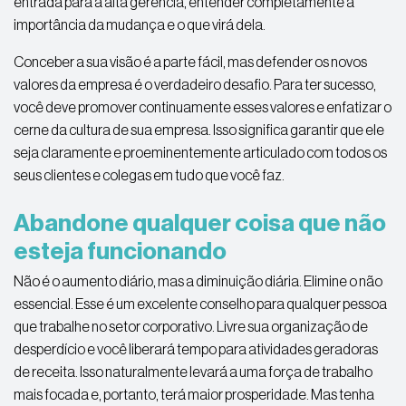
entrada para a alta gerência, entender completamente a
importância da mudança e o que virá dela.
Conceber a sua visão é a parte fácil, mas defender os novos
valores da empresa é o verdadeiro desafio. Para ter sucesso,
você deve promover continuamente esses valores e enfatizar o
cerne da cultura de sua empresa. Isso significa garantir que ele
seja claramente e proeminentemente articulado com todos os
seus clientes e colegas em tudo que você faz.
Abandone qualquer coisa que não
esteja funcionando
Não é o aumento diário, mas a diminuição diária. Elimine o não
essencial. Esse é um excelente conselho para qualquer pessoa
que trabalhe no setor corporativo. Livre sua organização de
desperdício e você liberará tempo para atividades geradoras
de receita. Isso naturalmente levará a uma força de trabalho
mais focada e, portanto, terá maior prosperidade. Mas tenha