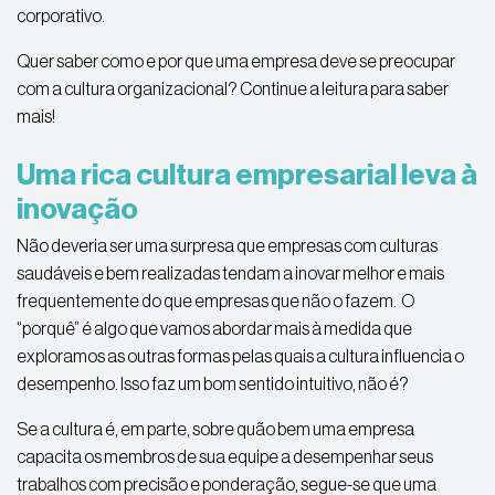
corporativo.
Quer saber como e por que uma empresa deve se preocupar
com a cultura organizacional? Continue a leitura para saber
mais!
Uma rica cultura empresarial leva à
inovação
Não deveria ser uma surpresa que empresas com culturas
saudáveis ​​e bem realizadas tendam a inovar melhor e mais
frequentemente do que empresas que não o fazem. O
“porquê” é algo que vamos abordar mais à medida que
exploramos as outras formas pelas quais a cultura influencia o
desempenho. Isso faz um bom sentido intuitivo, não é?
Se a cultura é, em parte, sobre quão bem uma empresa
capacita os membros de sua equipe a desempenhar seus
trabalhos com precisão e ponderação, segue-se que uma