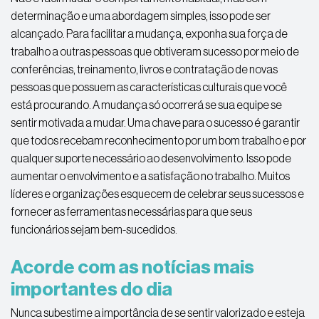
determinação e uma abordagem simples, isso pode ser
alcançado. Para facilitar a mudança, exponha sua força de
trabalho a outras pessoas que obtiveram sucesso por meio de
conferências, treinamento, livros e contratação de novas
pessoas que possuem as características culturais que você
está procurando. A mudança só ocorrerá se sua equipe se
sentir motivada a mudar. Uma chave para o sucesso é garantir
que todos recebam reconhecimento por um bom trabalho e por
qualquer suporte necessário ao desenvolvimento. Isso pode
aumentar o envolvimento e a satisfação no trabalho. Muitos
líderes e organizações esquecem de celebrar seus sucessos e
fornecer as ferramentas necessárias para que seus
funcionários sejam bem-sucedidos.
Acorde com as notícias mais
importantes do dia
Nunca subestime a importância de se sentir valorizado e esteja