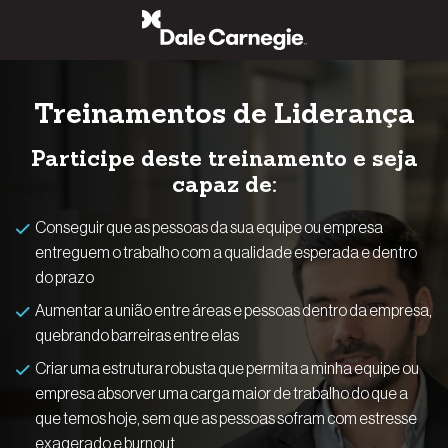
Pular
para
o
conteúdo
Treinamentos de Liderança
Participe deste treinamento e seja
capaz de:
Conseguir que as pessoas da sua equipe ou empresa
entreguem o trabalho com a qualidade esperada e dentro
do prazo
Aumentar a união entre áreas e pessoas dentro da empresa,
quebrando barreiras entre elas
Criar uma estrutura robusta que permita a minha equipe ou
empresa absorver uma carga maior de trabalho do que a
que temos hoje, sem que as pessoas sofram com estresse
exagerado e burnout