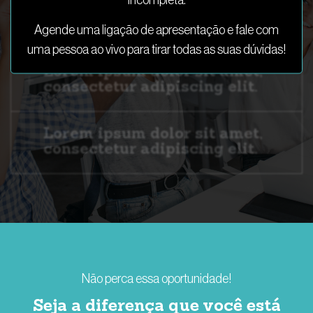
Lorem ipsum dolor sit amet,
consectetur adipiscing elit.
Agende uma ligação de apresentação e fale com
uma pessoa ao vivo para tirar todas as suas dúvidas!
Lorem ipsum dolor sit amet,
consectetur adipiscing elit.
Lorem ipsum dolor sit amet,
consectetur adipiscing elit.
Não perca essa oportunidade!
Seja a diferença que você está