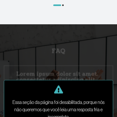
FAQ
Lorem ipsum dolor sit amet,
consectetur adipiscing elit.
Lorem ipsum dolor sit amet,
Essa seção da página foi desabilitada, porque nós
consectetur adipiscing elit.
não queremos que você leia uma resposta fria e
incompleta.