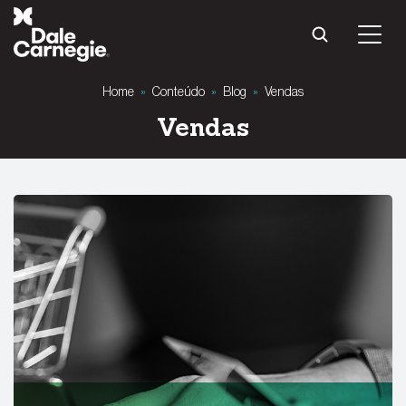
Pular
para
o
conteúdo
Home
»
Conteúdo
»
Blog
»
Vendas
Vendas