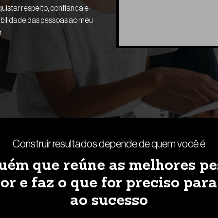
uistar respeito, confiança e
ibilidade das pessoas ao meu
r
Construir resultados depende de quem você é
guém que reúne as melhores pe
or e faz o que for preciso par
ao sucesso