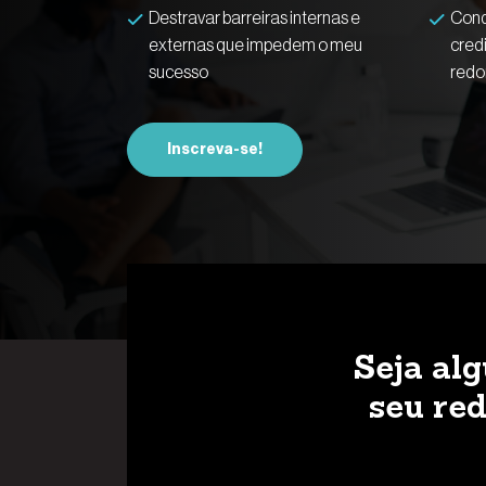
Destravar barreiras internas e
Conq
externas que impedem o meu
cred
sucesso
redo
Inscreva-se!
Seja al
seu red