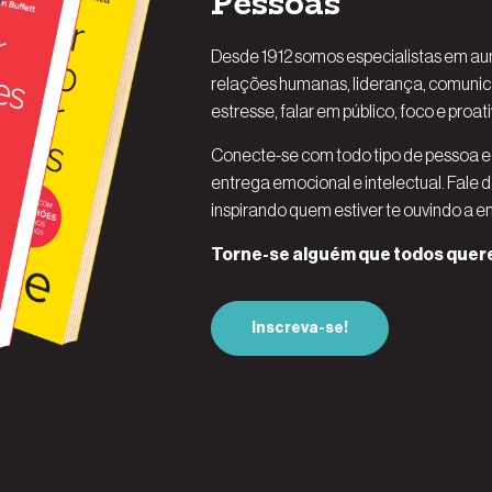
Pessoas
Desde 1912 somos especialistas em au
relações humanas, liderança, comunic
estresse, falar em público, foco e proat
Conecte-se com todo tipo de pessoa e
entrega emocional e intelectual. Fale d
inspirando quem estiver te ouvindo a e
Torne-se alguém que todos quere
Inscreva-se!