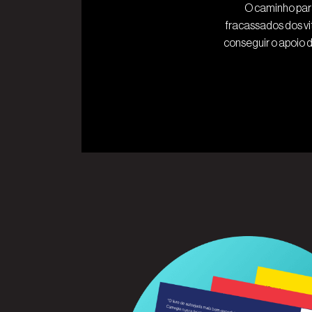
O caminho para
fracassados dos vi
conseguir o apoio d