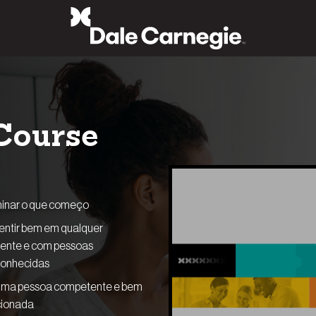
Course
inar o que começo
entir bem em qualquer
ente e com pessoas
onhecidas
uma pessoa competente e bem
cionada