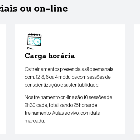
ais ou on-line
Carga horária
Os treinamentos presenciais são semanais
com: 12, 8, 6 ou 4 módulos com sessões de
conscientização e sustentabilidade.
Nos treinamento on-line são 10 sessões de
2h30 cada, totalizando 25 horas de
treinamento. Aulas ao vivo, com data
marcada.