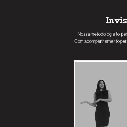
Invi
Nossa metodologia foi pen
Com acompanhamento persona