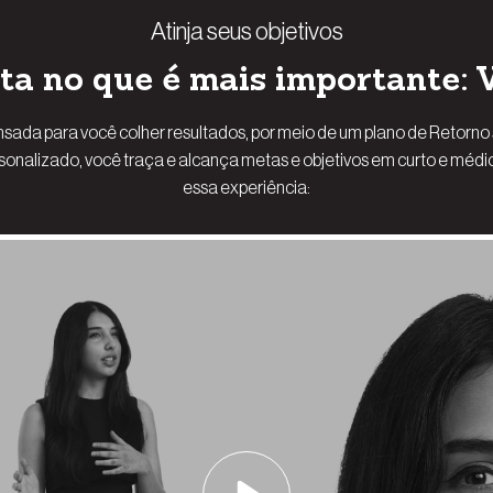
Atinja seus objetivos
sta no que é mais importante:
sada para você colher resultados, por meio de um plano de Retorno s
lizado, você traça e alcança metas e objetivos em curto e médi
essa experiência: