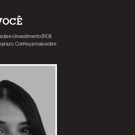
 VOCÊ
obre o Investimento (ROI).
o prazo. Conheça mais sobre