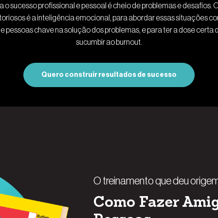
 o sucesso profissional e pessoal é cheio de problemas e desafios. 
toriosos é a inteligência emocional, para abordar essas situações c
e pessoas chave na solução dos problemas, e para ter a dose certa 
sucumbir ao burnout.
Quero construir resultados de sucesso
O treinamento que deu origem 
Como Fazer Amigo