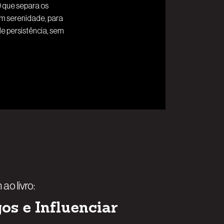
O que separa os
om serenidade, para
de persistência, sem
ao livro:
s e Influenciar