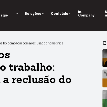
e
In-
N
Soluções
Conteúdo
negie
Company
u
C
alho: como lidar com a reclusão do home office
os
o trabalho:
 a reclusão do