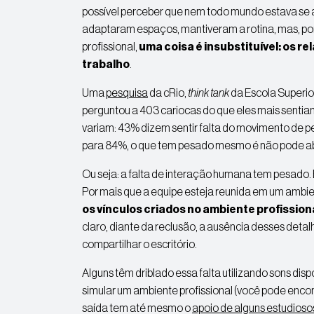
possível perceber que nem todo mundo estava se
adaptaram espaços, mantiveram a rotina, mas, por
profissional,
uma coisa é insubstituível: os 
trabalho
.
Uma
pesquisa
da
cRio
,
think
tank
da Escola Superio
perguntou a 403 cariocas do que eles mais sentiam
variam: 43% dizem sentir falta do movimento de p
para 84%, o que tem pesado mesmo é não pode a
Ou seja: a falta de interação humana tem pesado. 
Por mais que a equipe esteja
reunida em um ambien
os vínculos criados no ambiente profissiona
claro, diante da reclusão, a ausência desses det
compartilhar o escritório.
Alguns têm driblado essa falta utilizando sons dis
simular um ambiente profissional (você pode enc
saída tem até mesmo o
apoio de alguns estudioso