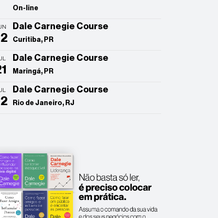
On-line
Dale Carnegie Course
UN
22
Curitiba, PR
Dale Carnegie Course
UL
21
Maringá, PR
Dale Carnegie Course
UL
22
Rio de Janeiro, RJ