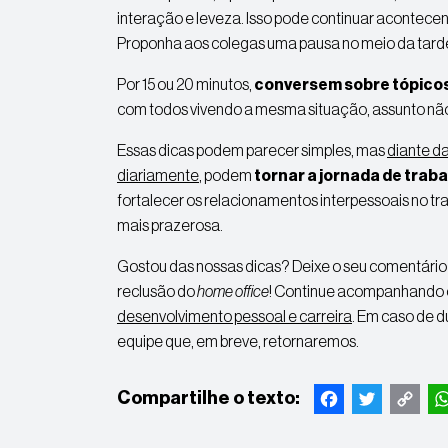
interação e leveza. Isso pode continuar acontec
Proponha aos colegas uma pausa no meio da tard
Por 15 ou 20 minutos,
conversem sobre tópicos
com todos vivendo a mesma situação, assunto não i
Essas dicas podem parecer simples, mas
diante d
diariamente
, podem
tornar a jornada de traba
fortalecer os relacionamentos interpessoais no tra
mais prazerosa.
Gostou das nossas dicas? Deixe o seu comentári
reclusão do
home office
! Continue acompanhando o
desenvolvimento pessoal e carreira
. Em caso de d
equipe que, em breve, retornaremos.
Facebook
Twitter
Copy
W
Link