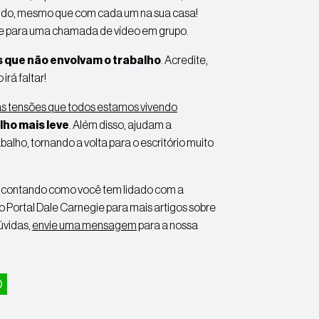
endo, mesmo que com cada um na sua casa!
e para uma chamada de vídeo em grupo.
 que não envolvam o trabalho
. Acredite,
rá faltar!
as tensões que todos estamos vivendo
lho mais leve
. Além disso, ajudam a
balho, tornando a volta para o escritório muito
o contando como você tem lidado com a
 Portal Dale Carnegie para mais artigos sobre
úvidas,
envie uma mensagem
para a nossa
hatsApp