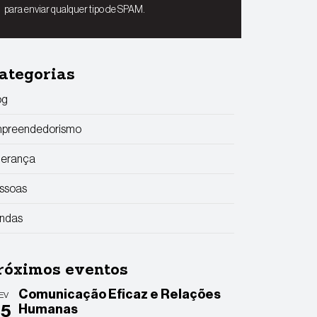
para enviar qualquer tipo de SPAM.
ategorias
og
preendedorismo
derança
ssoas
ndas
róximos eventos
Comunicação Eficaz e Relações
EV
25
Humanas