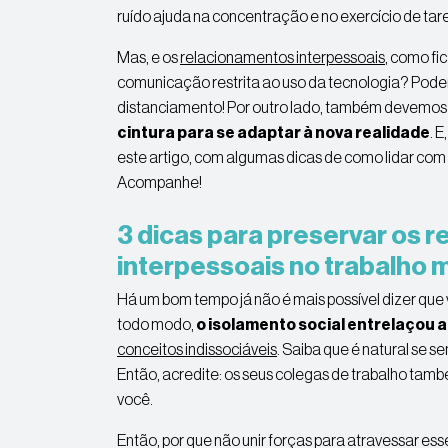
ruído ajuda na concentração e no exercício de tare
Mas, e os
relacionamentos interpessoais
, como fi
comunicação restrita ao uso da tecnologia? Podemo
distanciamento! Por outro lado, também devemos 
cintura para se adaptar à nova realidade
. 
este artigo, com algumas dicas de como lidar co
Acompanhe!
3
dicas para preservar os 
interpessoais no trabalho
Há um bom tempo já não é mais possível dizer que 
todo modo,
o isolamento social entrelaçou 
conceitos indissociáveis
. Saiba que é natural se s
Então, acredite: os seus colegas de trabalho tamb
você.
Então, por que não unir forças para atravessar es