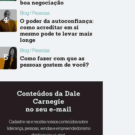
boa negociação
Blog
Pessoas
O poder da autoconfiança:
como acreditar em si
mesmo pode te levar mais
longe
Blog
Pessoas
Como fazer com que as
pessoas gostem de você?
Conteúdos da Dale
Carnegie
no seu e-mail
Cadastre-se e receba nossos conteúdos sobre
liderança, pessoas, vendas e empreendedorismo