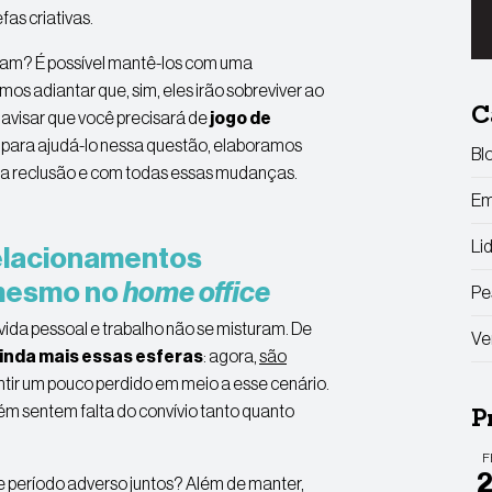
fas criativas.
cam? É possível mantê-los com uma
s adiantar que, sim, eles irão sobreviver ao
C
avisar que você precisará de
jogo de
E, para ajudá-lo nessa questão, elaboramos
Bl
m a reclusão e com todas essas mudanças.
Em
Li
relacionamentos
 mesmo no
home office
Pe
vida pessoal e trabalho não se misturam. De
Ve
ainda mais essas esferas
: agora,
são
entir um pouco perdido em meio a esse cenário.
ém sentem falta do convívio tanto quanto
P
F
se período adverso juntos?
Além de manter
,