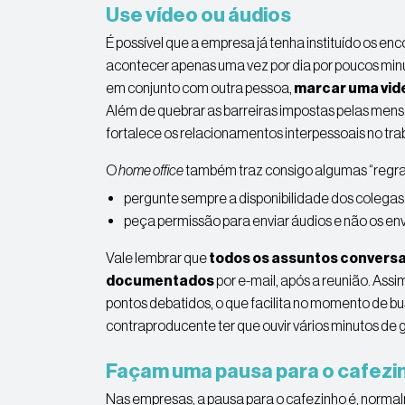
Use vídeo ou áudios
É possível que a empresa já tenha instituído os enc
acontecer apenas uma vez por dia por poucos minu
em conjunto com outra pessoa,
marcar uma vid
Além de quebrar as barreiras impostas pelas mensa
fortalece os relacionamentos interpessoais no tra
O
home office
também traz consigo algumas “regras
pergunte sempre a disponibilidade dos colegas
peça permissão para enviar áudios e não os env
Vale lembrar que
todos os assuntos conversa
documentados
por e-mail, após a reunião. Ass
pontos debatidos, o que facilita no momento de b
contraproducente ter que ouvir vários minutos de 
Façam uma pausa para o cafezi
Nas empresas, a pausa para o cafezinho é, norm