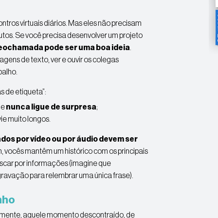
ontros virtuais diários. Mas eles não precisam
tos. Se você precisa desenvolver um projeto
eochamada pode ser uma boa ideia
.
gens de texto, ver e ouvir os colegas
balho.
 de etiqueta”:
 e
nunca ligue de surpresa
;
ie muito longos.
dos por vídeo ou por áudio devem ser
im, vocês mantêm um histórico com os principais
uscar por informações (imagine que
gravação para relembrar uma única frase).
nho
almente, aquele momento descontraído, de