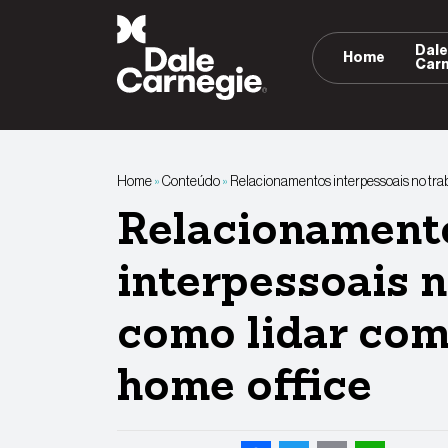
Pular
para
Dal
Home
o
Car
conteúdo
Home
»
Conteúdo
»
Relacionamentos interpessoais no trab
Relacionament
interpessoais n
como lidar com
home office