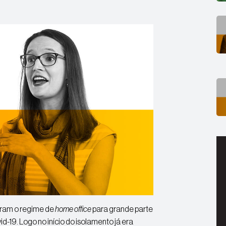
App
aram o regime de
home office
para grande parte
-19. Logo no início do isolamento já era