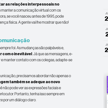
tar as relações interpessoais no
 manter a comunicação virtual com os
J
gora, se você nasceu antes de 1995, pode
nça física. A gente vai lhe mostrar que não!
J
 comunicação
J
sempre foi. As mudanças são palpáveis e,
 com o inevitável
. Já que as mensagens, e-
ar e manter contato com os colegas, adapte-se
municação, precisamos abordar não apenas
o
guagem também se adeque ao novo
ê não pode ver as expressões faciais e
terlocutor. Portanto, tenha isso sempre em
e por um diálogo claro.