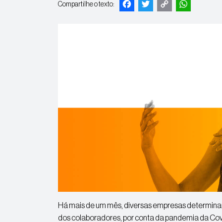
Facebook
Twitter
Copy
Whats
Compartilhe o texto:
Link
Há mais de um mês, diversas empresas determin
dos colaboradores, por conta da pandemia da Covid