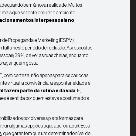
 adequando bem à nova realidade. Muitos
 mais que se tente emular o ambiente
relacionamentos interpessoais no
r de Propaganda e Marketing (ESPM),
 falta neste período de reclusão. As respostas
essoas; 39%, de ver as ruas cheias, enquanto
braçar quem gosta.
E, com certeza, não apenas para os cariocas.
te virtual
, a convivência, a espontaneidade e
l fazem parte da rotina e da vida
. E,
alhes é sentida por quem estava acostumado a
ponibilizados por diversas plataformas para
ontrar algumas opções
aqui
,
aqui
ou
aqui
). Essa
s
, que garantem que um determinado nível de