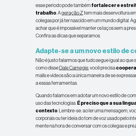
esse período pode também
fortalecer e estrei
trabalho
. A
geração Z
tem mais desenvoltura em
colegas por já ter nascido em um mundo digital. A
achar que é impossível manter os laços sem a prese
Confira as dicas que separamos.
Adapte-se a um novo estilo de
Não é justo falarmos que tudo segue igual ao que 
como disse
Dale Carnegie
, você precisa
cooperar
mails e vídeos são a única maneira de se express
a essas ferramentas.
Quando falamos em adotar um novo estilo de co
uso das tecnologias.
É preciso que a sua lin
contexto
. Lembre-se: ao ler uma mensagem, voc
corporais ou ter ideia do tom de voz usado pelo in
mente na hora de conversar com os colegas e prez