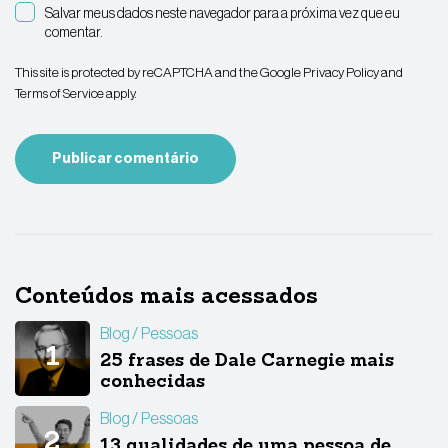
Salvar meus dados neste navegador para a próxima vez que eu
comentar.
This site is protected by reCAPTCHA and the Google
Privacy Policy
and
Terms of Service
apply.
Conteúdos mais acessados
Blog
Pessoas
25 frases de Dale Carnegie mais
conhecidas
Blog
Pessoas
13 qualidades de uma pessoa de