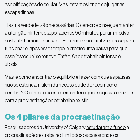
as notificações do celular. Mas, estamos longe de julgar as
escapadinhas.
Elas, na verdade,
são necessárias
. O cérebro consegue manter
a atenção ininterrupta por apenas 90 minutos, por um motivo
bastante humano: cansaço. Ele armazena e utiliza glicose para
funcionar e, após esse tempo, é preciso uma pausa para que
esse “estoque” se renove. Então, 8h de trabalho intenso é
utopia.
Mas, e como encontrar o equilíbrio e fazer com que as pausas
não se estendam além da necessidade de recompor o
cérebro? O primeiro passo é entender o que é e quais as razões
para a procrastinação no trabalho existir.
Os 4 pilares da procrastinação
Pesquisadores da University of Calgary
estudaram a fundo
a
procrastinação no trabalho. Em todos os casos onde os