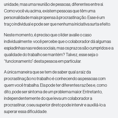
unidade, mas uma reunião de pessoas, diferentes entre si.
Como você viu acima, existem pessoas que têm uma
personalidade mais propensa à procrastinação. Esse é um
traço individual e pode ser que nenhuma iniciativa surta efeito.
Neste momento, é preciso que o líder avalie o caso
individualmente: você percebe que o colaborador dá algumas
espiadinhas nas redes sociais, mas os prazos são cumpridos e a
qualidade do trabalho se mantém? Talvez, esse seja o
“funcionamento” desta pessoa em particular.
A única maneira que se tem de saber qual a raiz da
procrastinação no trabalho é conhecendo as pessoas com
quem você trabalha. Ela pode ter diferentes razões e, como
dito, pode ser sintoma de um problema maior. Entretanto,
independentemente do que leva um colaborador a
procrastinar, o seu superior direto pode intervir e auxiliá-lo a
superar essa dificuldade.