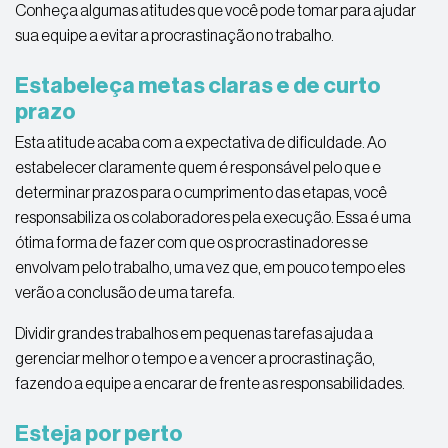
Conheça algumas atitudes que você pode tomar para ajudar
sua equipe a evitar a procrastinação no trabalho.
Estabeleça metas claras e de curto
prazo
Esta atitude acaba com a expectativa de dificuldade. Ao
estabelecer claramente quem é responsável pelo que e
determinar prazos para o cumprimento das etapas, você
responsabiliza os colaboradores pela execução. Essa é uma
ótima forma de fazer com que os procrastinadores se
envolvam pelo trabalho, uma vez que, em pouco tempo eles
verão a conclusão de uma tarefa.
Dividir grandes trabalhos em pequenas tarefas ajuda a
gerenciar melhor o tempo e a vencer a procrastinação,
fazendo a equipe a encarar de frente as responsabilidades.
Esteja por perto