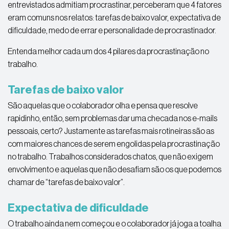
entrevistados admitiam procrastinar, perceberam que 4 fatores
eram comuns nos relatos: tarefas de baixo valor, expectativa de
dificuldade, medo de errar e personalidade de procrastinador.
Entenda melhor cada um dos 4 pilares da procrastinação no
trabalho.
Tarefas de baixo valor
São aquelas que o colaborador olha e pensa que resolve
rapidinho, então, sem problemas dar uma checada nos e-mails
pessoais, certo? Justamente as tarefas mais rotineiras são as
com maiores chances de serem engolidas pela procrastinação
no trabalho. Trabalhos considerados chatos, que não exigem
envolvimento e aquelas que não desafiam são os que podemos
chamar de “tarefas de baixo valor”.
Expectativa de dificuldade
O trabalho ainda nem começou e o colaborador já joga a toalha