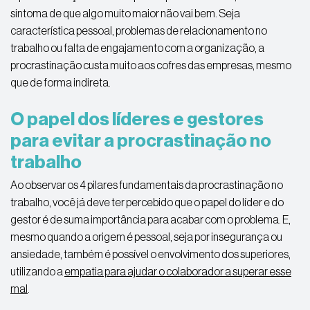
sintoma de que algo muito maior não vai bem. Seja
característica pessoal, problemas de relacionamento no
trabalho ou falta de engajamento com a organização, a
procrastinação custa muito aos cofres das empresas, mesmo
que de forma indireta.
O papel dos líderes e gestores
para evitar a procrastinação no
trabalho
Ao observar os 4 pilares fundamentais da procrastinação no
trabalho, você já deve ter percebido que o papel do líder e do
gestor é de suma importância para acabar com o problema. E,
mesmo quando a origem é pessoal, seja por insegurança ou
ansiedade, também é possível o envolvimento dos superiores,
utilizando a
empatia para ajudar o colaborador a superar esse
mal
.