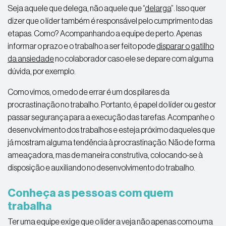
Seja aquele que delega, não aquele que “
delarga
”. Isso quer
dizer que o líder também é responsável pelo cumprimento das
etapas. Como? Acompanhando a equipe de perto. Apenas
informar o prazo e o trabalho a ser feito pode
disparar o gatilho
da ansiedade
no colaborador caso ele se depare com alguma
dúvida, por exemplo.
Como vimos, o medo de errar é um dos pilares da
procrastinação no trabalho. Portanto, é papel do líder ou gestor
passar segurança para a execução das tarefas. Acompanhe o
desenvolvimento dos trabalhos e esteja próximo daqueles que
já mostram alguma tendência à procrastinação. Não de forma
ameaçadora, mas de maneira construtiva, colocando-se à
disposição e auxiliando no desenvolvimento do trabalho.
Conheça as pessoas com quem
trabalha
Ter uma equipe exige que o líder a veja não apenas como uma