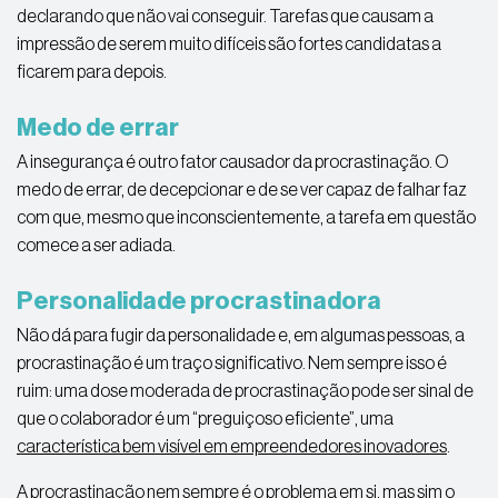
declarando que não vai conseguir. Tarefas que causam a
impressão de serem muito difíceis são fortes candidatas a
ficarem para depois.
Medo de errar
A insegurança é outro fator causador da procrastinação. O
medo de errar, de decepcionar e de se ver capaz de falhar faz
com que, mesmo que inconscientemente, a tarefa em questão
comece a ser adiada.
Personalidade procrastinadora
Não dá para fugir da personalidade e, em algumas pessoas, a
procrastinação é um traço significativo. Nem sempre isso é
ruim: uma dose moderada de procrastinação pode ser sinal de
que o colaborador é um “preguiçoso eficiente”, uma
característica bem visível em empreendedores inovadores
.
A procrastinação nem sempre é o problema em si, mas sim o