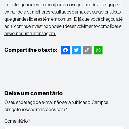
Ter inteligência emocional para conseguir conduzir a equipe e
extrair dela os melhores resultados é uma das
características
que grandes líderes têm em comum
. E, já que você chegou até
aqui, continue investindo no seu desenvolvimento como líder e
envie-nos uma mensagem.
Facebook
Twitter
Copy
WhatsApp
Link
Deixe um comentário
O seu endereço de e-mail não será publicado.
Campos
obrigatórios são marcados com
*
Comentário
*