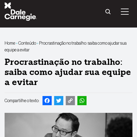
Pular
para
o
conteúdo
Home
»
Conteúdo
»
Procrastinação no trabalho: saiba como ajudar sua
equipe a evitar
Procrastinação no trabalho:
saiba como ajudar sua equipe
a evitar
Facebook
Twitter
Copy
WhatsApp
Compartilhe o texto:
Link