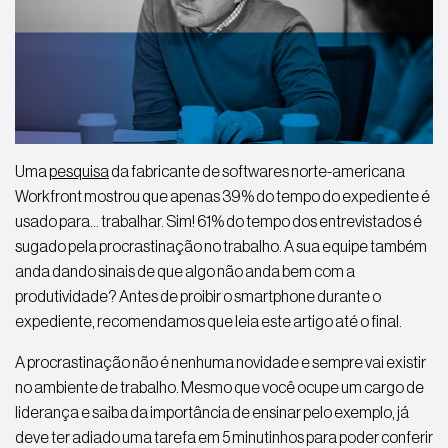
Uma
pesquisa
da fabricante de softwares norte-americana
Workfront mostrou que apenas 39% do tempo do expediente é
usado para… trabalhar. Sim! 61% do tempo dos entrevistados é
sugado pela procrastinação no trabalho. A sua equipe também
anda dando sinais de que algo não anda bem com a
produtividade? Antes de proibir o smartphone durante o
expediente, recomendamos que leia este artigo até o final.
A procrastinação não é nenhuma novidade e sempre vai existir
no ambiente de trabalho. Mesmo que você ocupe um cargo de
liderança e saiba da importância de ensinar pelo exemplo, já
deve ter adiado uma tarefa em 5 minutinhos para poder conferir