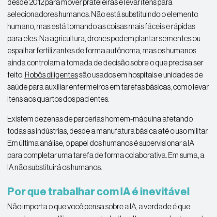
desde 2012 para mover prateleiras e levar itens para
selecionadores humanos. Não está substituindo o elemento
humano, mas está tornando as coisas mais fáceis e rápidas
para eles. Na agricultura, drones podem plantar sementes ou
espalhar fertilizantes de forma autônoma, mas os humanos
ainda controlam a tomada de decisão sobre o que precisa ser
feito.
Robôs diligentes
são usados ​​em hospitais e unidades de
saúde para auxiliar enfermeiros em tarefas básicas, como levar
itens aos quartos dos pacientes.
Existem dezenas de parcerias homem-máquina afetando
todas as indústrias, desde a manufatura básica até o uso militar.
Em última análise, o papel dos humanos é supervisionar a IA
para completar uma tarefa de forma colaborativa. Em suma, a
IA não substituirá os humanos.
Por que trabalhar com IA é inevitável
Não importa o que você pensa sobre a IA, a verdade é que