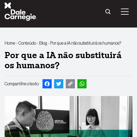
Pular
para
o
conteúdo
Home
»
Conteúdo
»
Blog
»
Por que a IA não substituirá os humanos?
Por que a IA não substituirá
os humanos?
Facebook
Twitter
Copy
WhatsApp
Compartilhe o texto:
Link