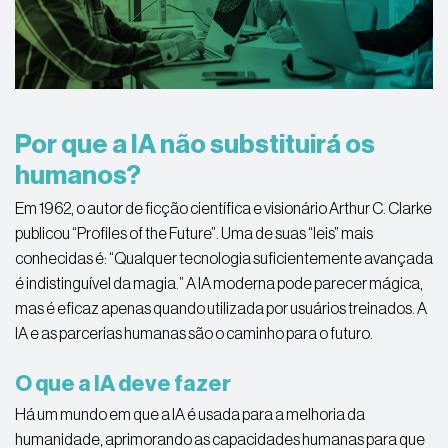
Por que a IA não substituirá os
humanos?
Em 1962, o autor de ficção científica e visionário Arthur C. Clarke
publicou “Profiles of the Future”. Uma de suas “leis” mais
conhecidas é: “Qualquer tecnologia suficientemente avançada
é indistinguível da magia.” A IA moderna pode parecer mágica,
mas é eficaz apenas quando utilizada por usuários treinados. A
IA e as parcerias humanas são o caminho para o futuro.
O que a IA deve fazer
Há um mundo em que a IA é usada para a melhoria da
humanidade, aprimorando as capacidades humanas para que