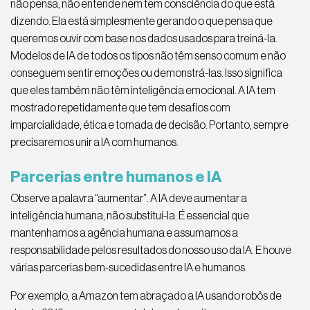
não pensa, não entende nem tem consciência do que está
dizendo. Ela está simplesmente gerando o que pensa que
queremos ouvir com base nos dados usados ​​para treiná-la.
Modelos de IA de todos os tipos não têm senso comum e não
conseguem sentir emoções ou demonstrá-las. Isso significa
que eles também não têm inteligência emocional. A IA tem
mostrado repetidamente que tem desafios com
imparcialidade, ética e tomada de decisão. Portanto, sempre
precisaremos unir a IA com humanos.
Parcerias entre humanos e IA
Observe a palavra “aumentar”. A IA deve aumentar a
inteligência humana, não substituí-la. É essencial que
mantenhamos a agência humana e assumamos a
responsabilidade pelos resultados do nosso uso da IA. E houve
várias parcerias bem-sucedidas entre IA e humanos.
Por exemplo, a Amazon tem abraçado a IA usando robôs de