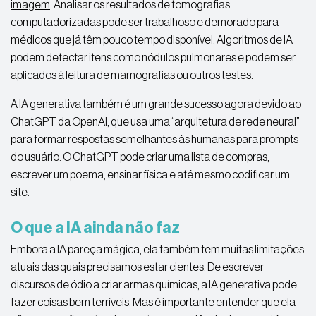
imagem
. Analisar os resultados de tomografias
computadorizadas pode ser trabalhoso e demorado para
médicos que já têm pouco tempo disponível. Algoritmos de IA
podem detectar itens como nódulos pulmonares e podem ser
aplicados à leitura de mamografias ou outros testes.
A IA generativa também é um grande sucesso agora devido ao
ChatGPT da OpenAI, que usa uma “arquitetura de rede neural”
para formar respostas semelhantes às humanas para prompts
do usuário. O ChatGPT pode criar uma lista de compras,
escrever um poema, ensinar física e até mesmo codificar um
site.
O que a IA ainda não faz
Embora a IA pareça mágica, ela também tem muitas limitações
atuais das quais precisamos estar cientes. De escrever
discursos de ódio a criar armas químicas, a IA generativa pode
fazer coisas bem terríveis. Mas é importante entender que ela