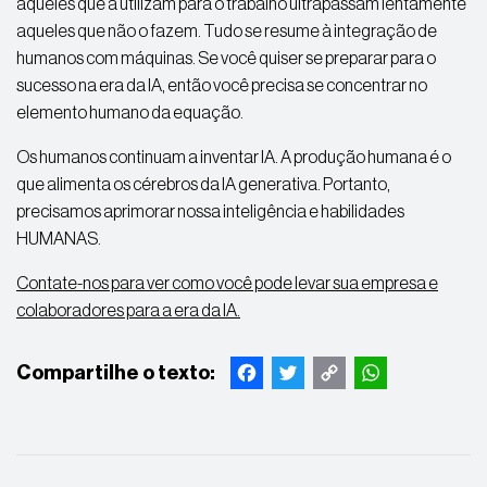
aqueles que a utilizam para o trabalho ultrapassam lentamente
aqueles que não o fazem. Tudo se resume à integração de
humanos com máquinas. Se você quiser se preparar para o
sucesso na era da IA, então você precisa se concentrar no
elemento humano da equação.
Os humanos continuam a inventar IA. A produção humana é o
que alimenta os cérebros da IA ​​generativa. Portanto,
precisamos aprimorar nossa inteligência e habilidades
HUMANAS.
Contate-nos para ver como você pode levar sua empresa e
colaboradores para a era da IA.
Facebook
Twitter
Copy
WhatsApp
Link