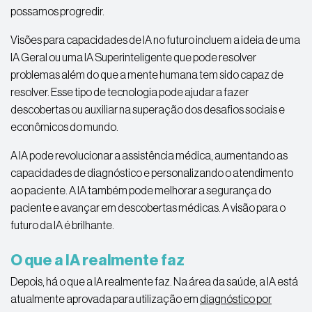
possamos progredir.
Visões para capacidades de IA no futuro incluem a ideia de uma
IA Geral ou uma IA Superinteligente que pode resolver
problemas além do que a mente humana tem sido capaz de
resolver. Esse tipo de tecnologia pode ajudar a fazer
descobertas ou auxiliar na superação dos desafios sociais e
econômicos do mundo.
A IA pode revolucionar a assistência médica, aumentando as
capacidades de diagnóstico e personalizando o atendimento
ao paciente. A IA também pode melhorar a segurança do
paciente e avançar em descobertas médicas. A visão para o
futuro da IA é brilhante.
O que a IA realmente faz
Depois, há o que a IA realmente faz. Na área da saúde, a IA está
atualmente aprovada para utilização em
diagnóstico por