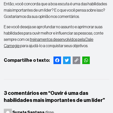
Então, você concorda que a boa escuta é uma das habilidades
mais importantes de um líder? E o que você pensa sobre isso?
Gostaríamos da sua opinião nos comentários.
E se você deseja se aprofundar no assunto e aprimorar suas
habilidades para ouvir melhor e influenciar as pessoas, conte
sempre com os
treinamentos desenvolvidos pela Dale
Carnegie
para ajudá-lo a conquistar seus objetivos.
Facebook
Twitter
Copy
WhatsApp
Link
3 comentários em “
Ouvir é uma das
habilidades mais importantes de um líder
”
Suzete Santana
disse: