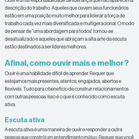
Ouvir é uma responsabilidade de liderança que não aparece na
descrição do trabalho. Aqueles que ouvem seus funcionários
estão em uma posição muito melhor para liderar a força de
trabalho cada vez mais diversificada e multigeracional. O modo
de pensar de “uma abordagem para todos” tornou-se
desatualizado e aqueles que abraçam a alta arte da escuta
estão destinados a ser líderes melhores.
Afinal, como ouvir mais e melhor?
Ouvir é uma habilidade difícil de aprender. Requer que
estejamos mais presentes, atentos, engajados, abertos e
flexíveis. Tudo para o benefício de construir relacionamentos
com outras pessoas. Isso é o que é conhecido como escuta
ativa.
Escuta ativa
A escuta ativa é uma maneira de ouvir e responder a outra
pessoa que constrói um entendimento mútuo. Requer que você