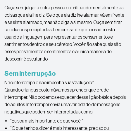
Ouça sem julgar a outra pessoa ou criticando mentalmente as
coisas que ela lhe diz. Se o que ela diz lhe alarmar, vá em frente
e se sinta alarmado, mas não diga a si mesmo. Ouça sem tirar
conclusões precipitadas. Lembre-se de que o orador está
usando a linguagem para representar os pensamentos e
sentimentos dentro de seu cérebro. Você não sabe quais são
esses pensamentos e sentimentos e a única maneira de
descobrir é escutando.
Sem interrupção
Não interrompa e não imponha suas “soluções”.
Quando crianças costumávamos aprender que é rude
interromper. Não podemos esquecer dessa lição básica depois
de adultos. Interromper envia uma variedade de mensagens
negativas que podem ser interpretadas como:
“Eu sou mais importante do que você.”
“O que tenho a dizer é mais interessante, preciso ou