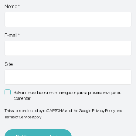
Nome
*
E-mail
*
Site
Salvar meus dados neste navegador para a próxima vez que eu
comentar.
This site is protected by reCAPTCHA and the Google
Privacy Policy
and
Terms of Service
apply.