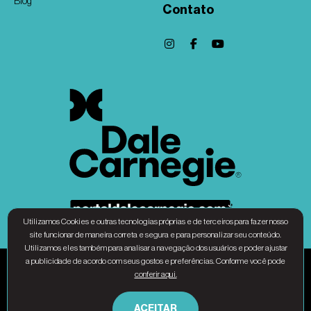
Blog
Contato
Utilizamos Cookies e outras tecnologias próprias e de terceiros para fazer nosso
site funcionar de maneira correta e segura e para personalizar seu conteúdo.
Utilizamos eles também para analisar a navegação dos usuários e poder ajustar
a publicidade de acordo com seus gostos e preferências. Conforme você pode
Associação Dale Carnegie Brasil - CNPJ 31.010.677/0001-34 © Copyright 2025 – Todos
conferir aqui.
os direitos Reservados |
Política de privacidade
ACEITAR