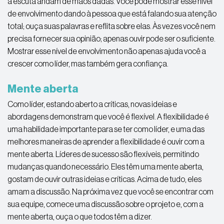
a escuta andam de mãos dadas. Você pode mostrar esse nível
de envolvimento dando à pessoa que está falando sua atenção
total; ouça suas palavras e reflita sobre elas. Às vezes você nem
precisa fornecer sua opinião; apenas ouvir pode ser o suficiente.
Mostrar esse nível de envolvimento não apenas ajuda você a
crescer como líder, mas também gera confiança.
Mente aberta
Como líder, estando aberto a críticas, novas ideias e
abordagens demonstram que você é flexível. A flexibilidade é
uma habilidade importante para se ter como líder, e uma das
melhores maneiras de aprender a flexibilidade é ouvir com a
mente aberta. Líderes de sucesso são flexíveis, permitindo
mudanças quando necessário. Eles têm uma mente aberta,
gostam de ouvir outras ideias e críticas. Acima de tudo, eles
amam a discussão. Na próxima vez que você se encontrar com
sua equipe, comece uma discussão sobre o projeto e, com a
mente aberta, ouça o que todos têm a dizer.