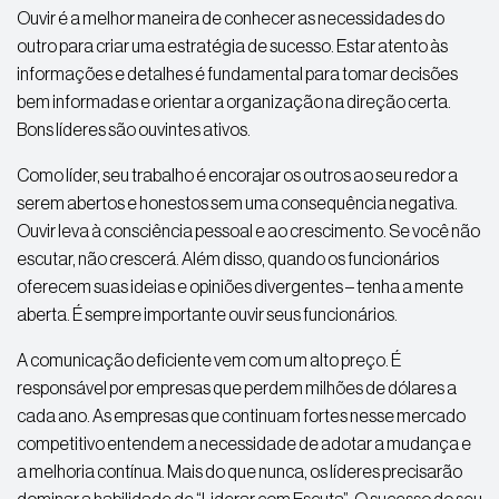
Ouvir é a melhor maneira de conhecer as necessidades do
outro para criar uma estratégia de sucesso. Estar atento às
informações e detalhes é fundamental para tomar decisões
bem informadas e orientar a organização na direção certa.
Bons líderes são ouvintes ativos.
Como líder, seu trabalho é encorajar os outros ao seu redor a
serem abertos e honestos sem uma consequência negativa.
Ouvir leva à consciência pessoal e ao crescimento. Se você não
escutar, não crescerá. Além disso, quando os funcionários
oferecem suas ideias e opiniões divergentes – tenha a mente
aberta. É sempre importante ouvir seus funcionários.
A comunicação deficiente vem com um alto preço. É
responsável por empresas que perdem milhões de dólares a
cada ano. As empresas que continuam fortes nesse mercado
competitivo entendem a necessidade de adotar a mudança e
a melhoria contínua. Mais do que nunca, os líderes precisarão