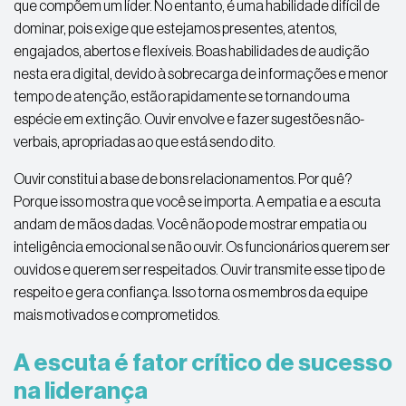
que compõem um líder. No entanto, é uma habilidade difícil de
dominar, pois exige que estejamos presentes, atentos,
engajados, abertos e flexíveis. Boas habilidades de audição
nesta era digital, devido à sobrecarga de informações e menor
tempo de atenção, estão rapidamente se tornando uma
espécie em extinção. Ouvir envolve e fazer sugestões não-
verbais, apropriadas ao que está sendo dito.
Ouvir constitui a base de bons relacionamentos. Por quê?
Porque isso mostra que você se importa. A empatia e a escuta
andam de mãos dadas. Você não pode mostrar empatia ou
inteligência emocional se não ouvir. Os funcionários querem ser
ouvidos e querem ser respeitados. Ouvir transmite esse tipo de
respeito e gera confiança. Isso torna os membros da equipe
mais motivados e comprometidos.
A escuta é fator crítico de sucesso
na liderança