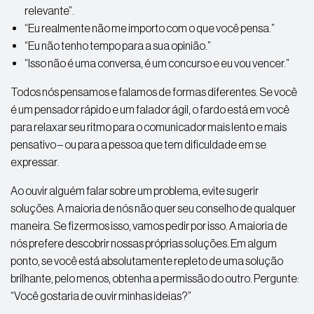
relevante”.
“Eu realmente não me importo com o que você pensa.”
“Eu não tenho tempo para a sua opinião.”
“Isso não é uma conversa, é um concurso e eu vou vencer.”
Todos nós pensamos e falamos de formas diferentes. Se você
é um pensador rápido e um falador ágil, o fardo está em você
para relaxar seu ritmo para o comunicador mais lento e mais
pensativo – ou para a pessoa que tem dificuldade em se
expressar.
Ao ouvir alguém falar sobre um problema, evite sugerir
soluções. A maioria de nós não quer seu conselho de qualquer
maneira. Se fizermos isso, vamos pedir por isso. A maioria de
nós prefere descobrir nossas próprias soluções. Em algum
ponto, se você está absolutamente repleto de uma solução
brilhante, pelo menos, obtenha a permissão do outro. Pergunte:
“Você gostaria de ouvir minhas ideias?”