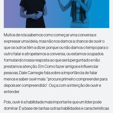
Muitos de nós sabemos como começar uma conversa e
expressar uma ideia, mas não nos damos a chance de ouvir o
que os outros têm a dizer, porque ou não damos o tempo para o
outro falar e atropelamos a conversa, ou estamos ocupados
formulando nossa resposta ao que será perguntado e não
prestamos atenção. Em Como fazer amigos e influenciar
pessoas, Dale Carnegie fala sobre a importância de falar
menos e saber ouvir mais: “procure primeiro compreender para
depois ser compreendido”. Ouça com a intenção de ouvir e
entender.
Pois, ouvir é a habilidade mais importante que um líder pode
dominar. É a base de tantas outras habilidades e características