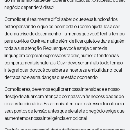
dominar a habilidade de “Liderar com Escuta”. O sucesso do seu
negócio dependerá disso!
Como líder, é realmente difícil saber o que seus funcionários
estão pensando, o que os incomoda ou como ajudá-los a sair
de uma crise de desempenho – a menos que você tenha tempo
para ouvi-los. Ouvir vai muito além de ficar quieto e dar a alguém
toda a sua atenção. Requer que você esteja ciente da
linguagem corporal, expressões faciais, humor e tendências
comportamentais naturais. Ouvir deve ser um hábito de tempo
integral quando você considera a incerteza embutida no local
de trabalho e as mudanças que estão ocorrendo.
Como líderes, devemos equilibrar nossa intensidade e nosso
desejo de atuar com atenção compassiva às necessidades de
nossos funcionários. Estar mais atento ao estresse do outro e a
seus pontos de tensão antes que ele afete o negócio exige que
aumentemos nossa inteligência emocional.