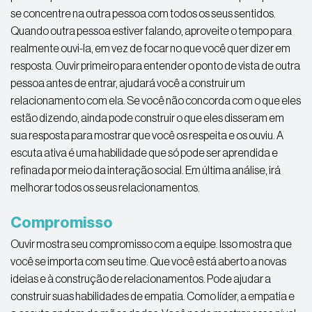
se concentre na outra pessoa com todos os seus sentidos.
Quando outra pessoa estiver falando, aproveite o tempo para
realmente ouvi-la, em vez de focar no que você quer dizer em
resposta. Ouvir primeiro para entender o ponto de vista de outra
pessoa antes de entrar, ajudará você a construir um
relacionamento com ela. Se você não concorda com o que eles
estão dizendo, ainda pode construir o que eles disseram em
sua resposta para mostrar que você os respeita e os ouviu. A
escuta ativa é uma habilidade que só pode ser aprendida e
refinada por meio da interação social. Em última análise, irá
melhorar todos os seus relacionamentos.
Compromisso
Ouvir mostra seu compromisso com a equipe. Isso mostra que
você se importa com seu time. Que você está aberto a novas
ideias e à construção de relacionamentos. Pode ajudar a
construir suas habilidades de empatia. Como líder, a empatia e