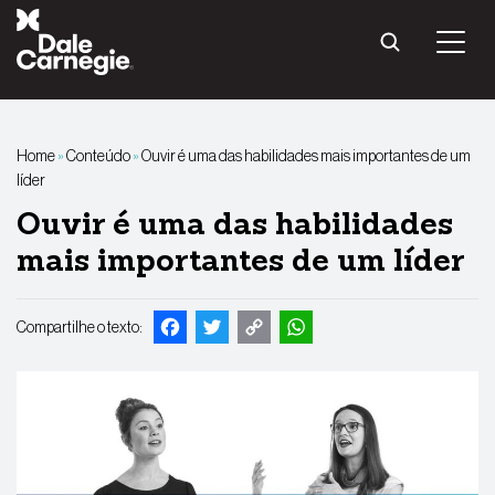
Pular
para
o
conteúdo
Home
»
Conteúdo
»
Ouvir é uma das habilidades mais importantes de um
líder
Ouvir é uma das habilidades
mais importantes de um líder
Facebook
Twitter
Copy
WhatsApp
Compartilhe o texto:
Link