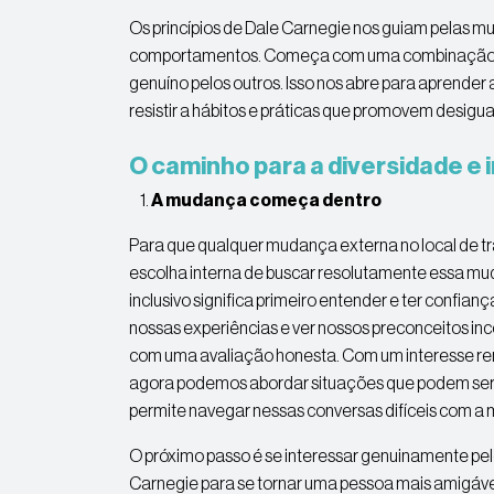
Os princípios de Dale Carnegie nos guiam pelas 
comportamentos. Começa com uma combinação d
genuíno pelos outros. Isso nos abre para aprender 
resistir a hábitos e práticas que promovem desigu
O caminho para a diversidade e i
A mudança começa dentro
Para que qualquer mudança externa no local de tr
escolha interna de buscar resolutamente essa mu
inclusivo significa primeiro entender e ter confia
nossas experiências e ver nossos preconceitos inco
com uma avaliação honesta. Com um interesse r
agora podemos abordar situações que podem ser 
permite navegar nessas conversas difíceis com a 
O próximo passo é se interessar genuinamente pelos
Carnegie para se tornar uma pessoa mais amigáv