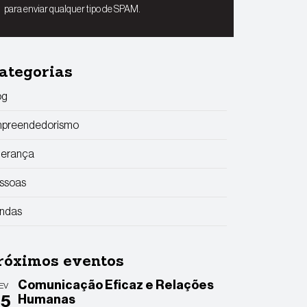
para enviar qualquer tipo de SPAM.
ategorias
og
preendedorismo
derança
ssoas
ndas
róximos eventos
Comunicação Eficaz e Relações
EV
25
Humanas