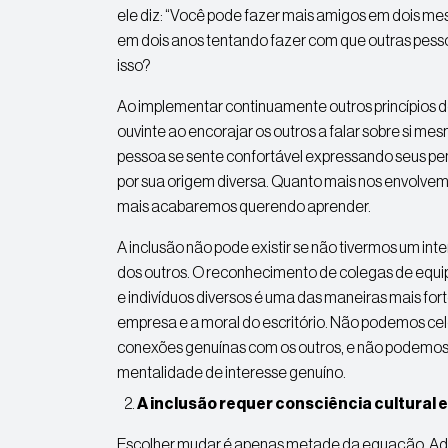
ele diz: “Você pode fazer mais amigos em dois me
em dois anos tentando fazer com que outras pess
isso?
Ao implementar continuamente outros princípios d
ouvinte ao encorajar os outros a falar sobre si me
pessoa se sente confortável expressando seus p
por sua origem diversa. Quanto mais nos envolvem
mais acabaremos querendo aprender.
A inclusão não pode existir se não tivermos um int
dos outros. O reconhecimento de colegas de equ
e indivíduos diversos é uma das maneiras mais fo
empresa e a moral do escritório. Não podemos cel
conexões genuínas com os outros, e não podemo
mentalidade de interesse genuíno.
A inclusão requer consciência cultural 
Escolher mudar é apenas metade da equação. Adqu