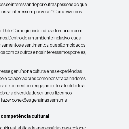
ses se interessando por outras pessoas do que
oas se interessem por você.” Como vivemos
e Dale Carnegie, incluindo se tornar um bom
smos. Dentro de um ambiente inclusivo, cada
ensamentos e sentimentos, que são moldados
os com os outros e nos interessamos por eles,
eresse genuíno na cultura e nas experiências
ipe e colaboradores como bons trabalhadores
rtes de aumentar o engajamento, a lealdade à
ebrar a diversidade se nunca fizermos
s fazer conexões genuínas sem uma
e competência cultural
irir as habilidades necessárias para colocar