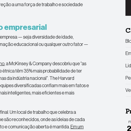
reção a uma força de trabalho e sociedade
o empresarial
C
 empresa — seja diversidade de idade,
Bl
formação educacional ou qualquer outro fator —
Em
lho
, a McKinsey & Company descobriu que “as
Li
 e étnica têm 35% mais probabilidade de ter
Pe
as da indústria nacional”. The Harvard
uipes diversificadas confiam mais em fatos e
Ve
is inteligentes, mais eficientes e mais
P
inal. Um local de trabalho que celebra a
e são reconhecidos, onde as ideias de cada
F
eito e comunicação aberta é mantida.
Em um