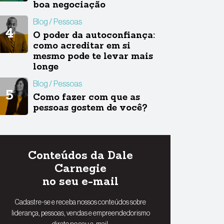
boa negociação
Blog
Pessoas
O poder da autoconfiança:
como acreditar em si
mesmo pode te levar mais
longe
Blog
Pessoas
Como fazer com que as
pessoas gostem de você?
Conteúdos da Dale
Carnegie
no seu e-mail
Cadastre-se e receba nossos conteúdos sobre
liderança, pessoas, vendas e empreendedorismo