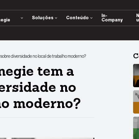
e
In-
N
Soluções
Conteúdo
negie
Company
u
C
 sobre diversidade no local de trabalho moderno?
negie tem a
versidade no
lho moderno?
App