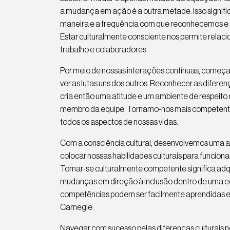
a mudança em ação é a outra metade. Isso signific
maneira e a frequência com que reconhecemos e re
Estar culturalmente consciente nos permite relac
trabalho e colaboradores.
Por meio de nossas interações contínuas, começam
ver as lutas uns dos outros. Reconhecer as diferen
cria então uma atitude e um ambiente de respeito
membro da equipe. Tornamo-nos mais competente
todos os aspectos de nossas vidas.
Com a consciência cultural, desenvolvemos uma ati
colocar nossas habilidades culturais para funcion
Tornar-se culturalmente competente significa adqui
mudanças em direção à inclusão dentro de uma eq
competências podem ser facilmente aprendidas e p
Carnegie.
Navegar com sucesso pelas diferenças culturais no 