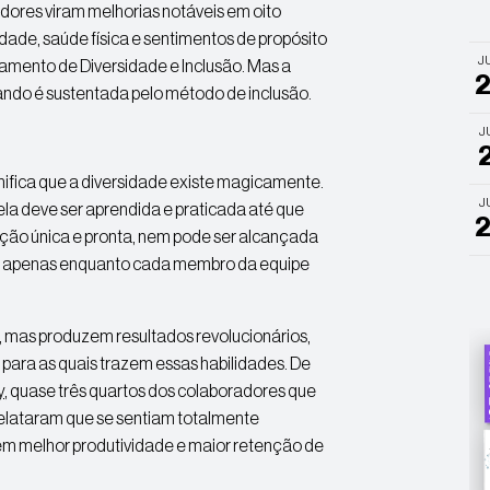
adores viram melhorias notáveis em oito
idade, saúde física e sentimentos de propósito
J
amento de Diversidade e Inclusão. Mas a
ando é sustentada pelo método de inclusão.
J
ifica que a diversidade existe magicamente.
J
ela deve ser aprendida e praticada até que
lução única e pronta, nem pode ser alcançada
ste apenas enquanto cada membro da equipe
, mas produzem resultados revolucionários,
 para as quais trazem essas habilidades. De
y
, quase três quartos dos colaboradores que
 relataram que se sentiam totalmente
em melhor produtividade e maior retenção de