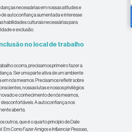
mudanças necessárias em nossas atitudes e
e autoconfiança aumentada e interesse
as habilidades culturais necessárias para
aldade e exclusão.
nclusão no local de trabalho
abalho ocorra, precisamos primeiro fazer a
dança. Ser uma parte ativa de um ambiente
nça em nós mesmos. Precisamos refletir sobre
nscientes, nossas lutas e nossos privilégios
enovado e conhecimento de nós mesmos,
desconfortáveis. A autoconfiança nos
mente aberta.
 outros, que é o quarto princípio de Dale
el. Em
Como Fazer Amigos e Influenciar Pessoas
,