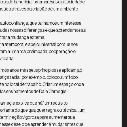
ho pode beneficiar as empresas e a sociedade,
ançada através da criação de um ambiente
 autoconfiança, que tenhamos um interesse
a das nossas diferenças e que aprendamos as
entar a mudança externa.
ia atemporal e apelo universal porque nos
evam a uma maior simpatia, cooperação e
ificada.
timos anos, mas seus princípios se aplicam ao
stiça racial, por exemplo, colocou um foco
te no local de trabalho. Criar um espaço onde
 dos ensinamentos de Dale Carnegie.
Carnegie explica que há “um requisito
portante do que qualquer regra ou técnica… um
eterminação vigorosa para aumentar sua
r esse desejo de aprender e mudar antes que