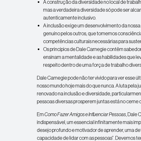
A construção da diversidade no local de trabal
mas a verdadeira diversidade só pode ser alc
autenticamente inclusivo.
A inclusão exige um desenvolvimento da nossa
genuíno pelos outros, que tomemos consciênci
competências culturais necessárias para sust
Os princípios de Dale Carnegie contêm sabedor
ensinam a mentalidade e as habilidades que l
respeito dentro de uma força de trabalho divers
Dale Carnegie pode não ter vivido para ver esse úl
nosso mundo hoje mais do que nunca. A luta pela ju
renovado na inclusão e diversidade, particularmen
pessoas diversas prosperem juntas está no cerne
Em
Como Fazer Amigos e Influenciar Pessoas
, Dale 
indispensável, um essencial infinitamente mais im
desejo profundo e motivador de aprender, uma d
capacidade de lidar com as pessoas”. Devemos te