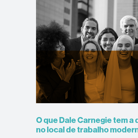
O que Dale Carnegie tem a 
no local de trabalho moder