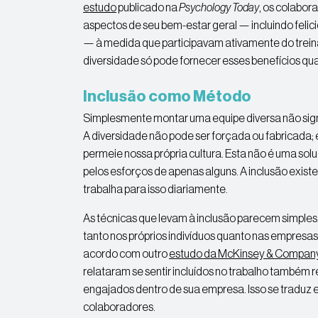
estudo
publicado na
Psychology Today
, os colabor
aspectos de seu bem-estar geral — incluindo felic
— à medida que participavam ativamente do trein
diversidade só pode fornecer esses benefícios qu
Inclusão como Método
Simplesmente montar uma equipe diversa não sign
A diversidade não pode ser forçada ou fabricada; 
permeie nossa própria cultura. Esta não é uma so
pelos esforços de apenas alguns. A inclusão exi
trabalha para isso diariamente.
As técnicas que levam à inclusão parecem simples
tanto nos próprios indivíduos quanto nas empresas
acordo com outro
estudo da McKinsey & Compan
relataram se sentir incluídos no trabalho também
engajados dentro de sua empresa. Isso se traduz 
colaboradores.