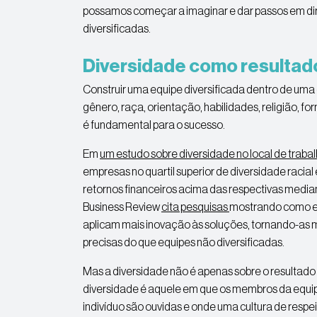
possamos começar a imaginar e dar passos em di
diversificadas.
Diversidade como resultad
Construir uma equipe diversificada dentro de uma
gênero, raça, orientação, habilidades, religião, 
é fundamental para o sucesso.
Em
um estudo sobre diversidade no local de traba
empresas no quartil superior de diversidade racial
retornos financeiros acima das respectivas median
Business Review
cita pesquisas
mostrando como eq
aplicam mais inovação às soluções, tornando-as ma
precisas do que equipes não diversificadas.
Mas a diversidade não é apenas sobre o resultado f
diversidade é aquele em que os membros da equip
indivíduo são ouvidas e onde uma cultura de resp