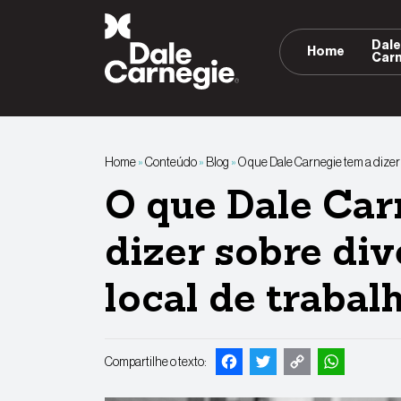
Pular
para
Dal
Home
o
Car
conteúdo
Home
»
Conteúdo
»
Blog
»
O que Dale Carnegie tem a dizer
O que Dale Car
dizer sobre di
local de traba
Facebook
Twitter
Copy
Whats
Compartilhe o texto:
Link