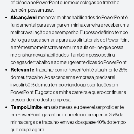
eficiência no PowerPoint que meus colegas de trabalho
também possam usar.
Alcançável
: melhorar minhas habilidades de PowerPoint é
fundamental para avançar em minha carreira e receber uma
melhor avaliação de desempenho. Eu posso definir o tempo
de folga a cada semana para assistir tutoriais do PowerPoint
e até mesmo me inscrever em uma aula on-line que possa
me ensinar novas habilidades. Também posso pedir a
colegas de trabalho e ao meu gerente dicas do PowerPoint.
Relevante
: trabalhar com o PowerPoint é atualmente 25%
do meu trabalho. Ao ascender na empresa, precisarei
investir 50% do meu tempo criando apresentações em
PowerPoint. Eu gosto da minha carreira e quero continuar a
crescer dentro desta empresa.
Tempo Limite
: em seis meses, eu deverei ser proficiente
em PowerPoint, garantindo que ele ocupe apenas 25% da
minha carga de trabalho, em vez dos quase 40% do tempo
que ocupa agora.