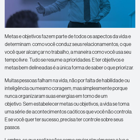
Metas e objetivos fazem parte de todos os aspectos da vida e
determinam: como você conduz seus relacionamentos, o que
você quer alcançar no trabalho, a maneira como você usa seu
tempo livre. Tudo se resume a prioridades. E ter objetivos e
metas bem delineadas é a única forma de saber o que priorizar.
Muitas pessoas falham na vida, não por falta de habilidade ou
inteligência ou mesmo coragem, mas simplesmente porque
nunca organizaram suas energias em torno de um
objetivo. Sem estabelecer metas ou objetivos, a vida se torna
uma série de acontecimentos caóticos que você não controla.
E se você quer ter sucesso, precisa ter controle sobre seus
passos.