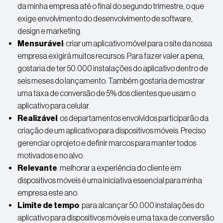
da minha empresa até o final do segundo trimestre, o que
exige envolvimento do desenvolvimento de software,
design e marketing.
Mensurável
: criar um aplicativo móvel para o site da nossa
empresa exigirá muitos recursos. Para fazer valer a pena,
gostaria de ter 50.000 instalações do aplicativo dentro de
seis meses do lançamento. Também gostaria de mostrar
uma taxa de conversão de 5% dos clientes que usam o
aplicativo para celular.
Realizável
: os departamentos envolvidos participarão da
criação de um aplicativo para dispositivos móveis. Preciso
gerenciar o projeto e definir marcos para manter todos
motivados e no alvo.
Relevante
: melhorar a experiência do cliente em
dispositivos móveis é uma iniciativa essencial para minha
empresa este ano.
Limite de tempo
: para alcançar 50.000 instalações do
aplicativo para dispositivos móveis e uma taxa de conversão