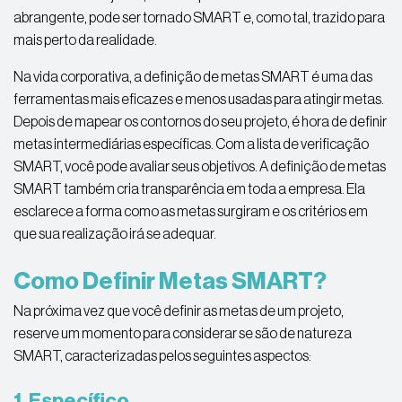
abrangente, pode ser tornado SMART e, como tal, trazido para
mais perto da realidade.
Na vida corporativa, a definição de metas SMART é uma das
ferramentas mais eficazes e menos usadas para atingir metas.
Depois de mapear os contornos do seu projeto, é hora de definir
metas intermediárias específicas. Com a lista de verificação
SMART, você pode avaliar seus objetivos. A definição de metas
SMART também cria transparência em toda a empresa. Ela
esclarece a forma como as metas surgiram e os critérios em
que sua realização irá se adequar.
Como Definir Metas SMART?
Na próxima vez que você definir as metas de um projeto,
reserve um momento para considerar se são de natureza
SMART, caracterizadas pelos seguintes aspectos:
1. Específico