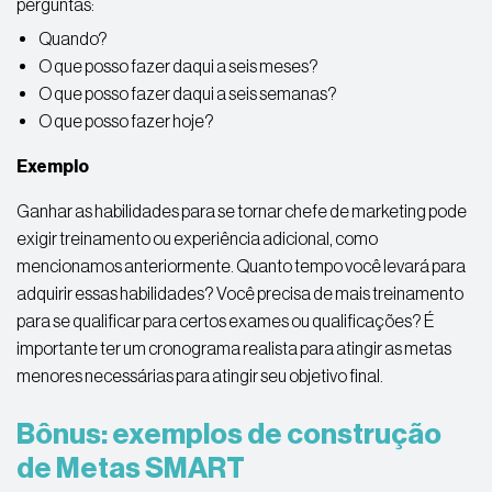
perguntas:
Quando?
O que posso fazer daqui a seis meses?
O que posso fazer daqui a seis semanas?
O que posso fazer hoje?
Exemplo
Ganhar as habilidades para se tornar chefe de marketing pode
exigir treinamento ou experiência adicional, como
mencionamos anteriormente. Quanto tempo você levará para
adquirir essas habilidades? Você precisa de mais treinamento
para se qualificar para certos exames ou qualificações? É
importante ter um cronograma realista para atingir as metas
menores necessárias para atingir seu objetivo final.
Bônus: exemplos de construção
de Metas SMART