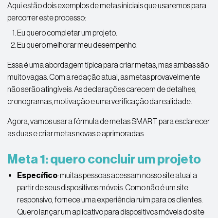
Aqui estão dois exemplos de metas iniciais que usaremos para
percorrer este processo:
Eu quero completar um projeto.
Eu quero melhorar meu desempenho.
Essa é uma abordagem típica para criar metas, mas ambas são
muito vagas. Com a redação atual, as metas provavelmente
não serão atingíveis. As declarações carecem de detalhes,
cronogramas, motivação e uma verificação da realidade.
Agora, vamos usar a fórmula de metas SMART para esclarecer
as duas e criar metas novas e aprimoradas.
Meta 1: quero concluir um projeto
Específico
: muitas pessoas acessam nosso site atual a
partir de seus dispositivos móveis. Como não é um site
responsivo, fornece uma experiência ruim para os clientes.
Quero lançar um aplicativo para dispositivos móveis do site