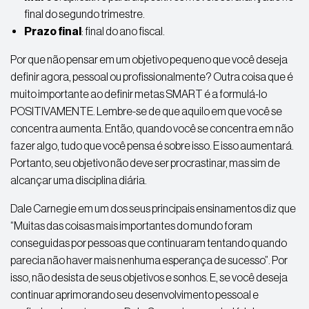
final do segundo trimestre.
Prazo final
: final do ano fiscal.
Por que não pensar em um objetivo pequeno que você deseja
definir agora, pessoal ou profissionalmente? Outra coisa que é
muito importante ao definir metas SMART é a formulá-lo
POSITIVAMENTE. Lembre-se de que aquilo em que você se
concentra aumenta. Então, quando você se concentra em não
fazer algo, tudo que você pensa é sobre isso. E isso aumentará.
Portanto, seu objetivo não deve ser procrastinar, mas sim de
alcançar uma disciplina diária.
Dale Carnegie em um dos seus principais ensinamentos diz que
“Muitas das coisas mais importantes do mundo foram
conseguidas por pessoas que continuaram tentando quando
parecia não haver mais nenhuma esperança de sucesso”. Por
isso, não desista de seus objetivos e sonhos. E, se você deseja
continuar aprimorando seu desenvolvimento pessoal e