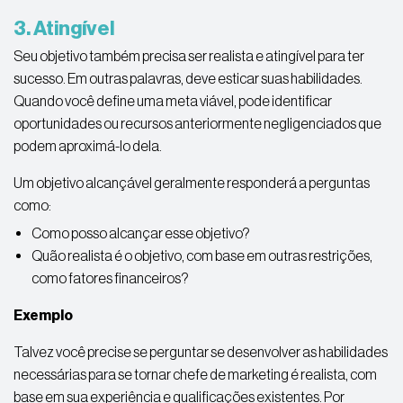
3. Atingível
Seu objetivo também precisa ser realista e atingível para ter
sucesso. Em outras palavras, deve esticar suas habilidades.
Quando você define uma meta viável, pode identificar
oportunidades ou recursos anteriormente negligenciados que
podem aproximá-lo dela.
Um objetivo alcançável geralmente responderá a perguntas
como:
Como posso alcançar esse objetivo?
Quão realista é o objetivo, com base em outras restrições,
como fatores financeiros?
Exemplo
Talvez você precise se perguntar se desenvolver as habilidades
necessárias para se tornar chefe de marketing é realista, com
base em sua experiência e qualificações existentes. Por