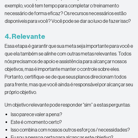
exemplo, você tem tempo para completar o treinamento
necessário de forma eficaz? Os recursos necessários estão
disponíveis para você? Você pode se dar ao luxo de fazer isso?
4. Relevante
Essa etapa é garantir que sua meta seja importante para você e
que ela também se alinhe com outras metas relevantes. Todos
nós precisamos de apoio e assistência para alcançar nossos
objetivos, mas é importante manter o controle sobre eles.
Portanto, certifique-se de que seus planos direcionam todos
para frente, mas que você ainda é responsável por alcançar seu
próprio objetivo.
Um objetivo relevante pode responder “sim” a estas perguntas:
Isso parece valer a pena?
Este é o momento certo?
Isso combina com nossos outros esforços / necessidades?
Eu sou a pessoa certa para alcançar este objetivo?