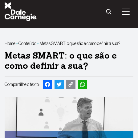
Pular
para
o
conteúdo
Home
»
Conteúdo
»
Metas SMART: o que são e como definir a sua?
Metas SMART: o que são e
como definir a sua?
Facebook
Twitter
Copy
WhatsApp
Compartilhe o texto:
Link