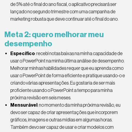
de 5% até o final do ano fiscal, o aplicativo precisará ser
lançado no segundo trimestre com uma campanha de
marketing robusta que deve continuar até o final do ano.
Meta 2: quero melhorar meu
desempenho
Específico
: recebi notas baixas na minha capacidade de
usar o PowerPoint na minha última análise de desempenho.
Melhorar minhas habilidades requer que eu aprenda como
usar o PowerPoint de forma eficiente e pratique usando-o e
criando várias apresentações. Eu gostaria de ser mais
proficiente usando o PowerPoint a tempo para minha
próxima revisão em seis meses.
Mensurável
: no momento da minha próxima revisão, eu
devo ser capaz de criar apresentações que incorporem
gráficos, imagens e outras mídias em algumas horas.
Também devo ser capaz de usar e criar modelos com