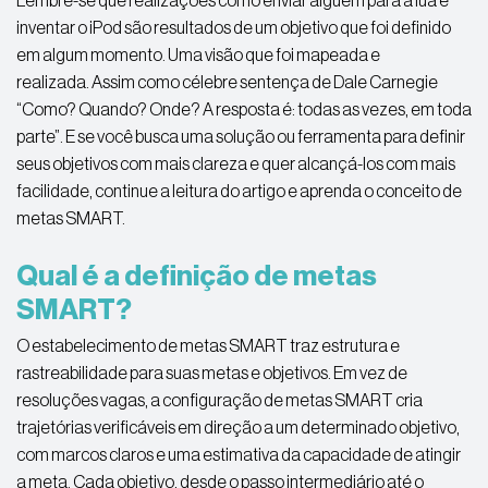
Lembre-se que realizações como enviar alguém para a lua e
inventar o iPod são resultados de um objetivo que foi definido
em algum momento. Uma visão que foi mapeada e
realizada. Assim como célebre sentença de Dale Carnegie
“Como? Quando? Onde? A resposta é: todas as vezes, em toda
parte”. E se você busca uma solução ou ferramenta para definir
seus objetivos com mais clareza e quer alcançá-los com mais
facilidade, continue a leitura do artigo e aprenda o conceito de
metas SMART.
Qual é a definição de metas
SMART?
O estabelecimento de metas SMART traz estrutura e
rastreabilidade para suas metas e objetivos. Em vez de
resoluções vagas, a configuração de metas SMART cria
trajetórias verificáveis ​​em direção a um determinado objetivo,
com marcos claros e uma estimativa da capacidade de atingir
a meta. Cada objetivo, desde o passo intermediário até o