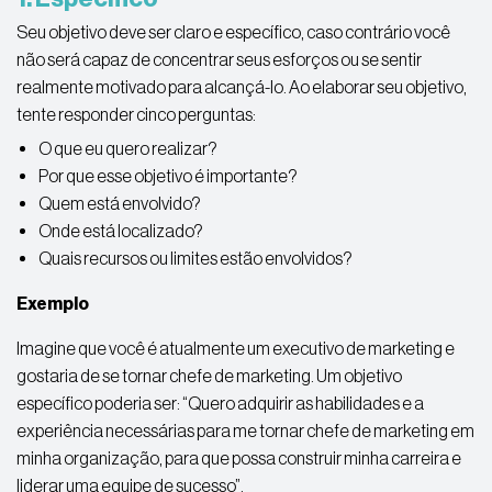
Seu objetivo deve ser claro e específico, caso contrário você
não será capaz de concentrar seus esforços ou se sentir
realmente motivado para alcançá-lo. Ao elaborar seu objetivo,
tente responder cinco perguntas:
O que eu quero realizar?
Por que esse objetivo é importante?
Quem está envolvido?
Onde está localizado?
Quais recursos ou limites estão envolvidos?
Exemplo
Imagine que você é atualmente um executivo de marketing e
gostaria de se tornar chefe de marketing. Um objetivo
específico poderia ser: “Quero adquirir as habilidades e a
experiência necessárias para me tornar chefe de marketing em
minha organização, para que possa construir minha carreira e
liderar uma equipe de sucesso”.