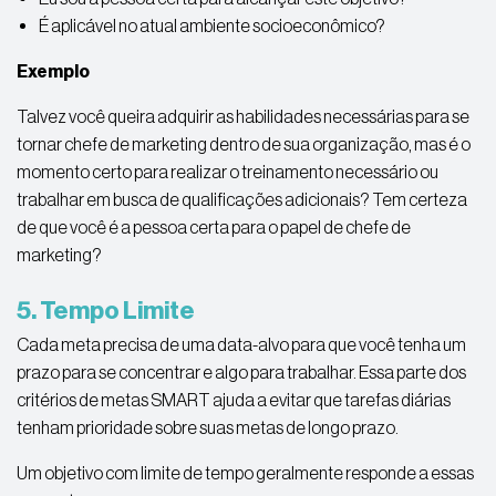
É aplicável no atual ambiente socioeconômico?
Exemplo
Talvez você queira adquirir as habilidades necessárias para se
tornar chefe de marketing dentro de sua organização, mas é o
momento certo para realizar o treinamento necessário ou
trabalhar em busca de qualificações adicionais? Tem certeza
de que você é a pessoa certa para o papel de chefe de
marketing?
5. Tempo Limite
Cada meta precisa de uma data-alvo para que você tenha um
prazo para se concentrar e algo para trabalhar. Essa parte dos
critérios de metas SMART ajuda a evitar que tarefas diárias
tenham prioridade sobre suas metas de longo prazo.
Um objetivo com limite de tempo geralmente responde a essas