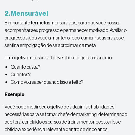
2. Mensurável
É importante ter metas mensuráveis, para que você possa
acompanhar seu progresso e permanecer motivado. Avaliar o
progresso ajuda você a manter o foco, cumprir seus prazos e
sentir a empolgação de se aproximar da meta.
Um objetivo mensurável deve abordar questões como:
Quanto custa?
Quantos?
Como vou saber quando isso é feito?
Exemplo
Você pode medir seu objetivo de adquirir as habilidades
necessárias para se tornar chefe de marketing, determinando
que terá concluído os cursos de treinamento necessários e
obtido a experiência relevante dentro de cinco anos.