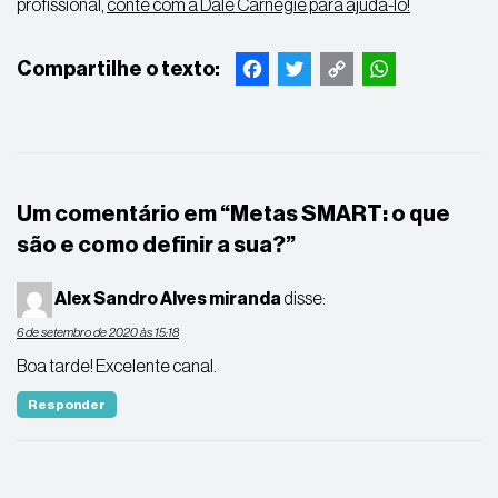
profissional,
conte com a Dale Carnegie para ajudá-lo!
Facebook
Twitter
Copy
WhatsApp
Link
Um comentário em “
Metas SMART: o que
são e como definir a sua?
”
Alex Sandro Alves miranda
disse:
6 de setembro de 2020 às 15:18
Boa tarde! Excelente canal.
Responder