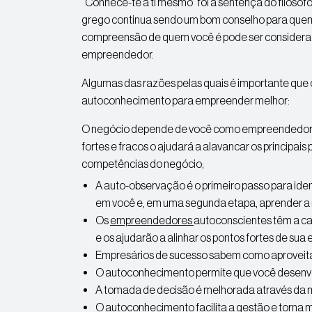
“Conhece-te a ti mesmo” foi a sentença do filóso
grego continua sendo um bom conselho para quem 
compreensão de quem você é pode ser considerad
empreendedor.
Algumas das razões pelas quais é importante que
autoconhecimento para empreender melhor:
O negócio depende de você como empreendedor 
fortes e fracos o ajudará a alavancar os principais p
competências do negócio;
A auto-observação é o primeiro passo para ide
em você e, em uma segunda etapa, aprender a n
Os
empreendedores
autoconscientes têm a ca
e os ajudarão a alinhar os pontos fortes de sua
Empresários de sucesso sabem como aproveitar 
O autoconhecimento permite que você desenvo
A tomada de decisão é melhorada através da 
O autoconhecimento facilita a gestão e torna 