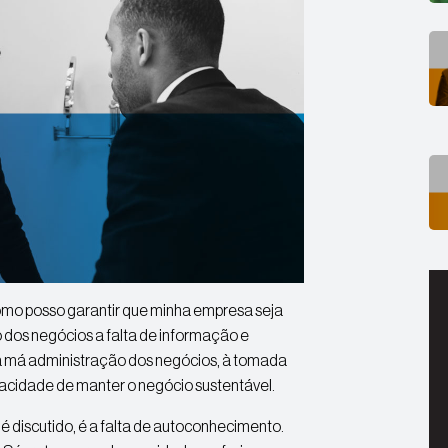
mo posso garantir que minha empresa seja
 dos negócios a falta de informação e
a à má administração dos negócios, à tomada
apacidade de manter o negócio sustentável.
 discutido, é a falta de autoconhecimento.