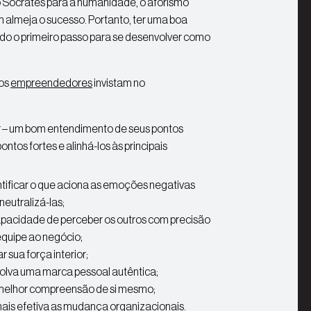
fo Sócrates para a humanidade, o aforismo
almeja o sucesso. Portanto, ter uma boa
o o primeiro passo para se desenvolver como
 os
empreendedores
invistam no
– um bom entendimento de seus pontos
ontos fortes e alinhá-los às principais
ntificar o que aciona as emoções negativas
eutralizá-las;
pacidade de perceber os outros com precisão
 equipe ao negócio;
sua força interior;
lva uma marca pessoal autêntica;
melhor compreensão de si mesmo;
mais efetiva as mudança organizacionais.