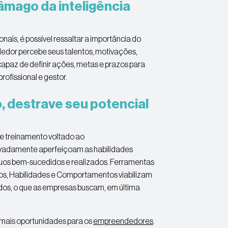
âmago da inteligência
ais, é possível ressaltar a importância do
or percebe seus talentos, motivações,
 capaz de definir ações, metas e prazos para
profissional e gestor.
 destrave seu potencial
de treinamento voltado ao
vadamente aperfeiçoam as habilidades
duos bem-sucedidos e realizados. Ferramentas
, Habilidades e Comportamentos viabilizam
dos, o que as empresas buscam, em última
mais oportunidades para os
empreendedores
.