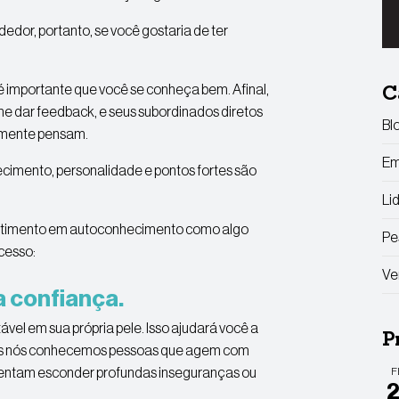
dor, portanto, se você gostaria de ter
 importante que você se conheça bem. Afinal,
C
he dar feedback, e seus subordinados diretos
Bl
almente pensam.
Em
ecimento, personalidade e pontos fortes são
Li
vestimento em autoconhecimento como algo
Pe
cesso:
Ve
 confiança.
ável em sua própria pele. Isso ajudará você a
P
dos nós conhecemos pessoas que agem com
tentam esconder profundas inseguranças ou
F