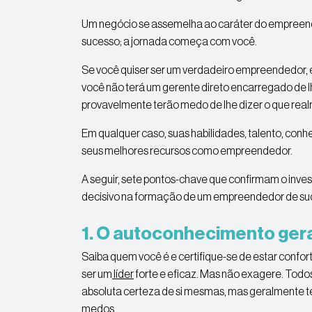
Um negócio se assemelha ao caráter do empreende
sucesso; a jornada começa com você.
Se você quiser ser um verdadeiro empreendedor, é
você não terá um gerente direto encarregado de l
provavelmente terão medo de lhe dizer o que re
Em qualquer caso, suas habilidades, talento, conh
seus melhores recursos como empreendedor.
A seguir, sete pontos-chave que confirmam o in
decisivo na formação de um empreendedor de su
1. O autoconhecimento gera
Saiba quem você é e certifique-se de estar confort
ser um
líder
forte e eficaz. Mas não exagere. To
absoluta certeza de si mesmas, mas geralmente 
medos.