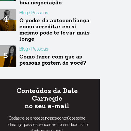
boa negociação
Blog
Pessoas
O poder da autoconfiança:
como acreditar em si
mesmo pode te levar mais
longe
Blog
Pessoas
Como fazer com que as
pessoas gostem de você?
Conteúdos da Dale
Carnegie
no seu e-mail
Cadastre-se e receba nossos conteúdos sobre
liderança, pessoas, vendas e empreendedorismo