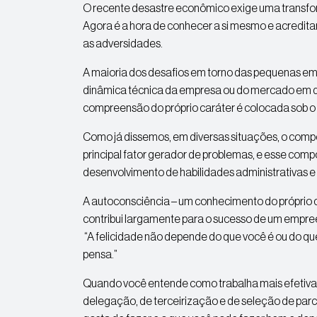
O recente desastre econômico exige uma transfo
Agora é a hora de conhecer a si mesmo e acredita
as adversidades.
A maioria dos desafios em torno das pequenas emp
dinâmica técnica da empresa ou do mercado em q
compreensão do próprio caráter é colocada sob o
Como já dissemos, em diversas situações, o co
principal fator gerador de problemas, e esse com
desenvolvimento de habilidades administrativas 
A autoconsciência – um conhecimento do próprio c
contribui largamente para o sucesso de um empr
“A felicidade não depende do que você é ou do q
pensa.”
Quando você entende como trabalha mais efetiva
delegação, de terceirização e de seleção de parc