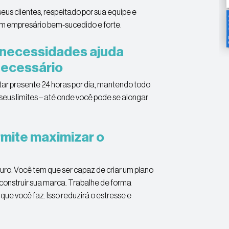
eus clientes, respeitado por sua equipe e
 um empresário bem-sucedido e forte.
e necessidades ajuda
necessário
ar presente 24 horas por dia, mantendo todo
 seus limites – até onde você pode se alongar
rmite maximizar o
uro. Você tem que ser capaz de criar um plano
 construir sua marca. Trabalhe de forma
que você faz. Isso reduzirá o estresse e