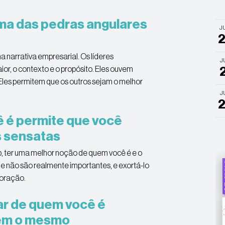
ma das pedras angulares
J
a narrativa empresarial. Os líderes
J
r, o contexto e o propósito. Eles ouvem
 Eles permitem que os outros sejam o melhor
J
ê é permite que você
s sensatas
 ter uma melhor noção de quem você é e o
ue não são realmente importantes, e exortá-lo
coração.
tar de quem você é
rem o mesmo