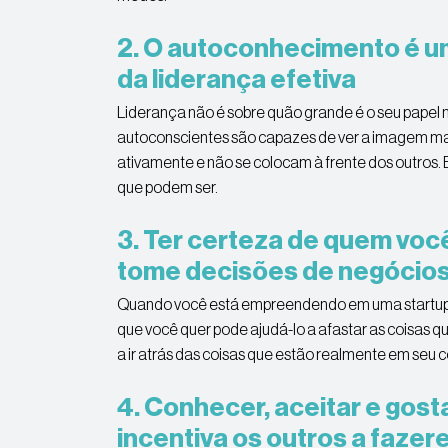
2. O autoconhecimento é u
da liderança efetiva
Liderança não é sobre quão grande é o seu papel n
autoconscientes são capazes de ver a imagem maio
ativamente e não se colocam à frente dos outros.
que podem ser.
3. Ter certeza de quem voc
tome decisões de negócio
Quando você está empreendendo em uma startup,
que você quer pode ajudá-lo a afastar as coisas q
a ir atrás das coisas que estão realmente em seu 
4. Conhecer, aceitar e gos
incentiva os outros a faze