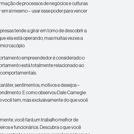
rmação de processos de negócios e culturas.
r em si mesmo – usar esse poder para vencer
resas tende a girar em torno de descobrir a
ue ela está operando, mas muitas vezes a
 microscópio.
mportamento empreendedor é considerado o
portamento está totalmente relacionado ao
e comportamentais.
aráter, sentimentos, motivos e desejos –
eendimento. E como observou Dale Carnegie:
ue você tem, mas exclusivamente do que você
mente, você fará um trabalho melhor de
eiros e funcionários. Descubra o que você