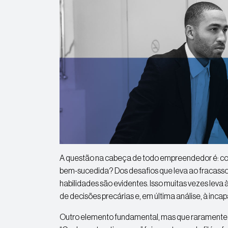
A questão na cabeça de todo empreendedor é: co
bem-sucedida? Dos desafios que leva ao fracasso
habilidades são evidentes. Isso muitas vezes lev
de decisões precárias e, em última análise, à inc
Outro elemento fundamental, mas que raramente é