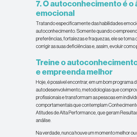
7. O autoconhecimento é o 
emocional
Tratando especificamente das habilidades emocion
autoconhecimento. Somente quando o empreended
preferências, fortalezas e fraquezas, ele se torna
corrigir as suas deficiências e, assim, evoluir como 
Treine o autoconhecimento,
e empreenda melhor
Hoje, é possível encontrar, em um bom programa 
autodesenvolvimento, metodologias que compro
profissionais e transformam as pessoas em indiví
comportamentais que contemplam Conhecimentos
Atitudes de Alta Performance, que geram Resulta
análise.
Na verdade, nunca houve um momento melhor ou 