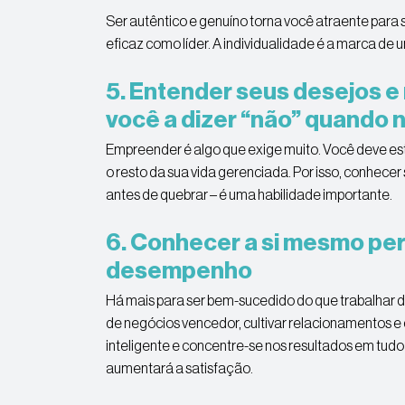
Ser autêntico e genuíno torna você atraente para s
eficaz como líder. A individualidade é a marca de
5. Entender seus desejos 
você a dizer “não” quando 
Empreender é algo que exige muito. Você deve est
o resto da sua vida gerenciada. Por isso, conhecer
antes de quebrar – é uma habilidade importante.
6. Conhecer a si mesmo pe
desempenho
Há mais para ser bem-sucedido do que trabalhar d
de negócios vencedor, cultivar relacionamentos e
inteligente e concentre-se nos resultados em tudo 
aumentará a satisfação.