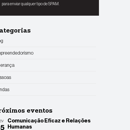
para enviar qualquer tipo de SPAM.
ategorias
og
preendedorismo
derança
ssoas
ndas
róximos eventos
Comunicação Eficaz e Relações
EV
25
Humanas