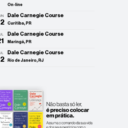
On-line
Dale Carnegie Course
UN
22
Curitiba, PR
Dale Carnegie Course
UL
21
Maringá, PR
Dale Carnegie Course
UL
22
Rio de Janeiro, RJ