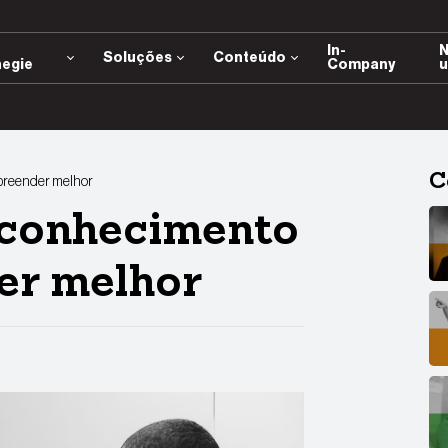
e
In-
N
Soluções
Conteúdo
negie
Company
u
C
preender melhor
oconhecimento
er melhor
App