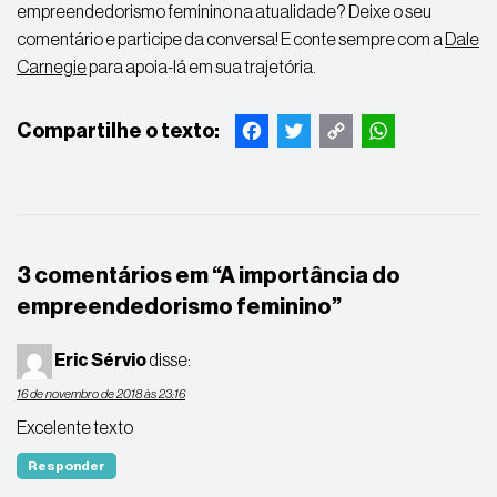
empreendedorismo feminino na atualidade? Deixe o seu
comentário e participe da conversa! E conte sempre com a
Dale
Carnegie
para apoia-lá em sua trajetória.
Facebook
Twitter
Copy
WhatsApp
Link
3 comentários em “
A importância do
empreendedorismo feminino
”
Eric Sérvio
disse:
16 de novembro de 2018 às 23:16
Excelente texto
Responder