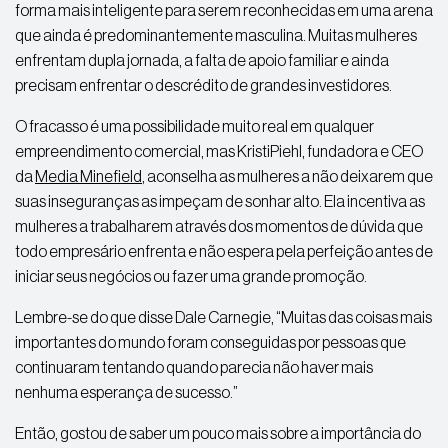
forma mais inteligente para serem reconhecidas em uma arena
que ainda é predominantemente masculina. Muitas mulheres
enfrentam dupla jornada, a falta de apoio familiar e ainda
precisam enfrentar o descrédito de grandes investidores.
O fracasso é uma possibilidade muito real em qualquer
empreendimento comercial, mas KristiPiehl, fundadora e CEO
da
Media Minefield
, aconselha as mulheres a não deixarem que
suas inseguranças as impeçam de sonhar alto. Ela incentiva as
mulheres a trabalharem através dos momentos de dúvida que
todo empresário enfrenta e não espera pela perfeição antes de
iniciar seus negócios ou fazer uma grande promoção.
Lembre-se do que disse Dale Carnegie, “Muitas das coisas mais
importantes do mundo foram conseguidas por pessoas que
continuaram tentando quando parecia não haver mais
nenhuma esperança de sucesso.”
Então, gostou de saber um pouco mais sobre a importância do