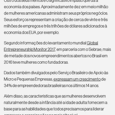
Outro dos seus méritos é o significativo impulso que dá à
economia dos países. Aproximadamente dez em meio milhão
de mulheres americanas administram seus próprios negócios.
Seus esforços representam a criação de cerca de vinte e três
milhões de empregos e três trilhões de dólares adicionados à
economia dos EUA, por exemplo.
Segundo informações do levantamento mundial
Global
Entrepreneurship Monitor 2017,
em parceria com o Sebrae, mais
de metade dos novos empreendimentos abertos no Brasil em
2016 teve mulheres como fundadoras.
Dados também divulgados pelo Serviço Brasileiro de Apoio às
Micro e Pequenas Empresas,
expressam um crescimento
de
34% de empreendedoras brasileiras nos últimos 14 anos.
Além disso, as características que as mulheres desenvolvem
naturalmente desde a infância até a idade adulta fornecem a
base para as habilidades que todos precisamos para liderar