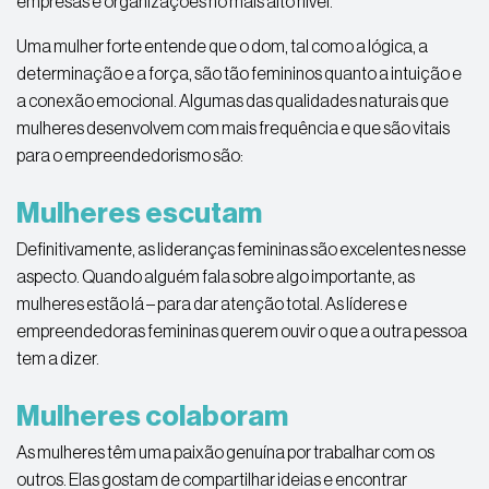
empresas e organizações no mais alto nível.
Uma mulher forte entende que o dom, tal como a lógica, a
determinação e a força, são tão femininos quanto a intuição e
a conexão emocional. Algumas das qualidades naturais que
mulheres desenvolvem com mais frequência e que são vitais
para o empreendedorismo são:
Mulheres escutam
Definitivamente, as lideranças femininas são excelentes nesse
aspecto. Quando alguém fala sobre algo importante, as
mulheres estão lá – para dar atenção total. As líderes e
empreendedoras femininas querem ouvir o que a outra pessoa
tem a dizer.
Mulheres colaboram
As mulheres têm uma paixão genuína por trabalhar com os
outros. Elas gostam de compartilhar ideias e encontrar