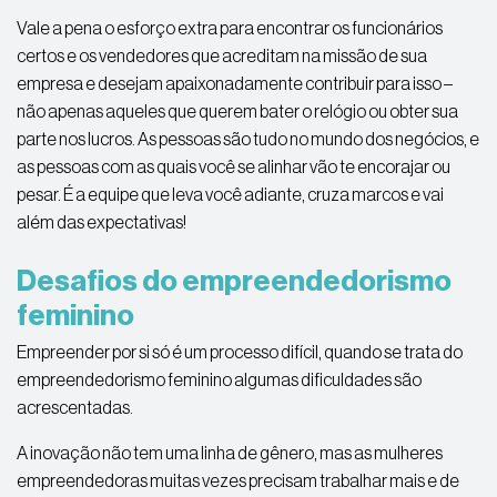
Vale a pena o esforço extra para encontrar os funcionários
certos e os vendedores que acreditam na missão de sua
empresa e desejam apaixonadamente contribuir para isso –
não apenas aqueles que querem bater o relógio ou obter sua
parte nos lucros. As pessoas são tudo no mundo dos negócios, e
as pessoas com as quais você se alinhar vão te encorajar ou
pesar. É a equipe que leva você adiante, cruza marcos e vai
além das expectativas!
Desafios do empreendedorismo
feminino
Empreender por si só é um processo difícil, quando se trata do
empreendedorismo feminino algumas dificuldades são
acrescentadas.
A inovação não tem uma linha de gênero, mas as mulheres
empreendedoras muitas vezes precisam trabalhar mais e de