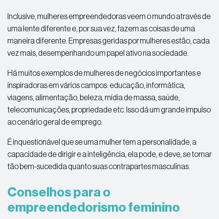
Inclusive, mulheres empreendedoras veem o mundo através de
uma lente diferente e, por sua vez, fazem as coisas de uma
maneira diferente. Empresas geridas por mulheres estão, cada
vez mais, desempenhando um papel ativo na sociedade.
Há muitos exemplos de mulheres de negócios importantes e
inspiradoras em vários campos: educação, informática,
viagens, alimentação, beleza, mídia de massa, saúde,
telecomunicações, propriedade etc. Isso dá um grande impulso
ao cenário geral de emprego.
É inquestionável que se uma mulher tem a personalidade, a
capacidade de dirigir e a inteligência, ela pode, e deve, se tornar
tão bem-sucedida quanto suas contrapartes masculinas.
Conselhos para o
empreendedorismo feminino