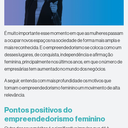
É muito importante esse momento em que as mulheres passam
a ocupar novos espaços na sociedade de forma mais ampla e
mais reconhecida. E o empreendedorismo se coloca como um
desses lugares, de conquista, independência e afirmação
feminina, principalmente nos últimos anos, em que o número de
empresárias tem aumentado no mundo dos negócios.
A seguir, entenda com mais profundidade os motivos que
tornam o empreendedorismo feminino um movimento de alta
relevância.
Pontos positivos do
empreendedorismo feminino