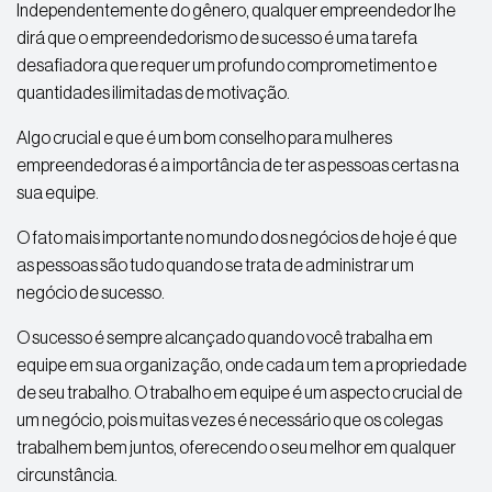
Independentemente do gênero, qualquer empreendedor lhe
dirá que o empreendedorismo de sucesso é uma tarefa
desafiadora que requer um profundo comprometimento e
quantidades ilimitadas de motivação.
Algo crucial e que é um bom conselho para mulheres
empreendedoras é a importância de ter as pessoas certas na
sua equipe.
O fato mais importante no mundo dos negócios de hoje é que
as pessoas são tudo quando se trata de administrar um
negócio de sucesso.
O sucesso é sempre alcançado quando você trabalha em
equipe em sua organização, onde cada um tem a propriedade
de seu trabalho. O trabalho em equipe é um aspecto crucial de
um negócio, pois muitas vezes é necessário que os colegas
trabalhem bem juntos, oferecendo o seu melhor em qualquer
circunstância.