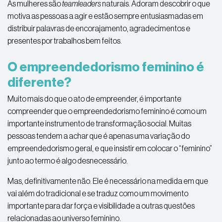
As mulheres são
teamleaders
naturais. Adoram descobrir o que
motiva as pessoas a agir e estão sempre entusiasmadas em
distribuir palavras de encorajamento, agradecimentos e
presentes por trabalhos bem feitos.
O empreendedorismo feminino é
diferente?
Muito mais do que o ato de empreender, é importante
compreender que o empreendedorismo feminino é como um
importante instrumento de transformação social. Muitas
pessoas tendem a achar que é apenas uma variação do
empreendedorismo geral, e que insistir em colocar o “feminino”
junto ao termo é algo desnecessário.
Mas, definitivamente não. Ele é necessário na medida em que
vai além do tradicional e se traduz como um movimento
importante para dar força e visibilidade a outras questões
relacionadas ao universo feminino.