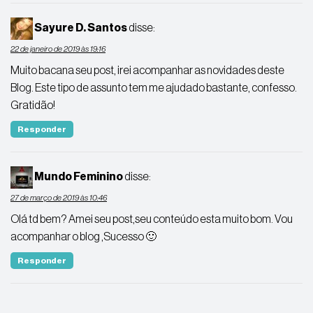
Sayure D. Santos
disse:
22 de janeiro de 2019 às 19:16
Muito bacana seu post, irei acompanhar as novidades deste
Blog. Este tipo de assunto tem me ajudado bastante, confesso.
Gratidão!
Responder
Mundo Feminino
disse:
27 de março de 2019 às 10:46
Olá td bem? Amei seu post,seu conteúdo esta muito bom. Vou
acompanhar o blog ,Sucesso 🙂
Responder