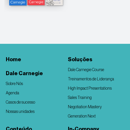
Home
Soluções
Dale Carnegie Course
Dale Carnegie
Treinamentos de Liderança
Sobre Nós
High Impact Presentations
Agenda
Sales Training
Casos de sucesso
Negotiation Mastery
Nossas unidades
Generation Next
Conteúdo
In-Company