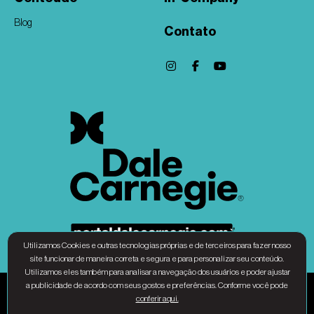
Blog
Contato
Utilizamos Cookies e outras tecnologias próprias e de terceiros para fazer nosso
site funcionar de maneira correta e segura e para personalizar seu conteúdo.
Utilizamos eles também para analisar a navegação dos usuários e poder ajustar
a publicidade de acordo com seus gostos e preferências. Conforme você pode
Associação Dale Carnegie Brasil - CNPJ 31.010.677/0001-34 © Copyright 2025 – Todos
conferir aqui.
os direitos Reservados |
Política de privacidade