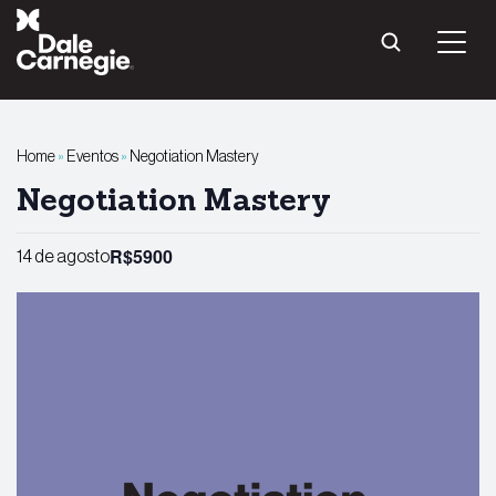
Pular
para
o
conteúdo
Home
»
Eventos
»
Negotiation Mastery
Negotiation Mastery
R$5900
14 de agosto