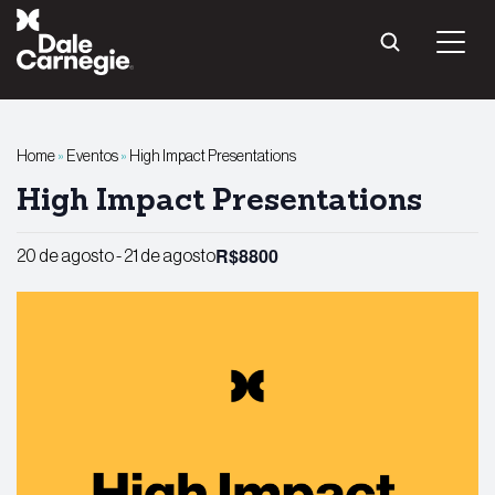
Pular
para
o
conteúdo
Home
»
Eventos
»
High Impact Presentations
High Impact Presentations
R$8800
20 de agosto
-
21 de agosto