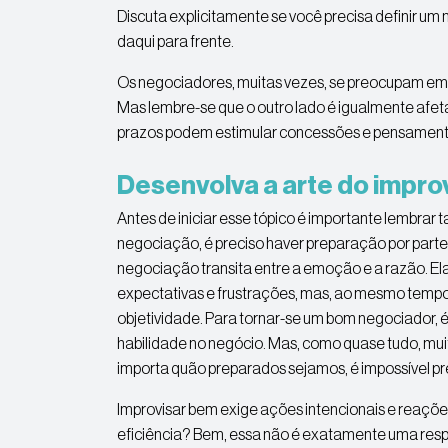
Discuta explicitamente se você precisa definir 
daqui para frente.
Os negociadores, muitas vezes, se preocupam em
Mas lembre-se que o outro lado é igualmente afe
prazos podem estimular concessões e pensamento 
Desenvolva a arte do impro
Antes de iniciar esse tópico é importante lembra
negociação, é preciso haver preparação por part
negociação transita entre a emoção e a razão. El
expectativas e frustrações, mas, ao mesmo tempo,
objetividade. Para tornar-se um bom negociador, é
habilidade no negócio. Mas, como quase tudo, muita
importa quão preparados sejamos, é impossível pre
Improvisar bem exige ações intencionais e reações
eficiência? Bem, essa não é exatamente uma resp