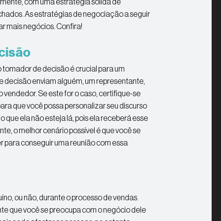
zmente, com uma estratégia sólida de
chados. As estratégias de negociação a seguir
r mais negócios. Confira!
ecisão
o tomador de decisão é crucial para um
e decisão enviam alguém, um representante,
vendedor. Se este for o caso, certifique-se
ara que você possa personalizar seu discurso
que ela não esteja lá, pois ela receberá esse
nte, o melhor cenário possível é que você se
r para conseguir uma reunião com essa
íno, ou não, durante o processo de vendas.
iente que você se preocupa com o negócio dele