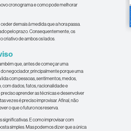
um novo cronograma e como pode melhorar
 ceder demais à medida que a hora passa.
tado pelo prazo. Consequentemente, os
criativo de ambos os lados.
viso
r também que, antes de começar uma
e do negociador, principalmente porque uma
a lida com pessoas, sentimentos, medos,
 com dados, fatos, racionalidade e
 preciso aprender as técnicas e desenvolver
s vezes é preciso improvisar. Afinal, não
ver o que o futuro nos reserva.
 significativas. E como improvisar com
osta simples. Mas podemos dizer que a única