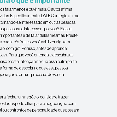
ra o que é importante
s falar menos e ouvir mais. O autor afirma
uvidas. Especificamente, DALE Carnegie afirma
 tornando-se interessado em outras pessoas
as pessoas se interessem por você. E essa
 importantes e de falar delas mesmas. Preste
a cada três frases, você vai dizer algo em
ião, comigo”. Por isso, antes de aprender
ouvir. Para que você entenda e descubra as
eciso prestar atenção no que essa outra parte
ca forma de descobrir o que essa pessoa
gociação e em um processo de venda.
para fechar um negócio, considere trazer
 os lados pode olhar para a negociação com
al ou confrontos de personalidade que possam