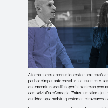
A forma como os consumidores tomam decisões 
por isso é importante reavaliar continuamente a 
que encontrar o equilíbrio perfeito entre ser persu
como dizia Dale Carnegie: “Entusiasmo flamejante,
qualidade que mais frequentemente traz sucesso.