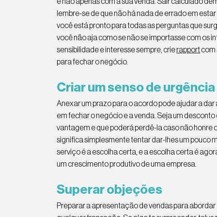
e não apenas com a sua venda. Sair calculado dem
lembre-se de que não há nada de errado em esta
você está pronto para todas as perguntas que sur
você não aja como se não se importasse com os i
sensibilidade e interesse sempre, crie
rapport
com s
para fechar o negócio.
Criar um senso de urgência
Anexar um prazo para o acordo pode ajudar a dar 
em fechar o negócio e a venda. Seja um desconto o
vantagem e que poderá perdê-la caso não honre o pr
significa simplesmente tentar dar-lhes um pouco m
serviço é a escolha certa, e a escolha certa é agora
um crescimento produtivo de uma empresa.
Superar objeções
Preparar a apresentação de vendas para abordar 