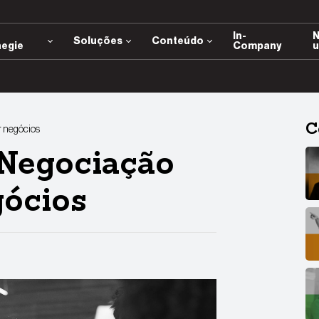
e
In-
N
Soluções
Conteúdo
negie
Company
u
C
r negócios
 Negociação
gócios
App