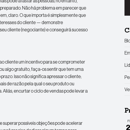
ais pode afastar as pessoas; no entanto,
r preparado. Não há problema em parecer que
gem, claro. O que importa é simplesmente que
nteresses do cliente — demonstre
eu cliente (negociante) e conseguirá sucesso
C
Bl
Em
ao cliente um incentivo para se comprometer
Li
u algo gratuito, faça-os sentir que tem uma
azo. Isso não significa apressar o cliente;
Pe
ais de razão pela qual o seu produto ou
Ve
. Aliás, encurtar o ciclo de vendas pode levar a
P
F
e superar possíveis objeções pode acelerar