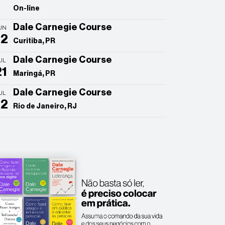
On-line
Dale Carnegie Course
UN
22
Curitiba, PR
Dale Carnegie Course
UL
21
Maringá, PR
Dale Carnegie Course
UL
22
Rio de Janeiro, RJ