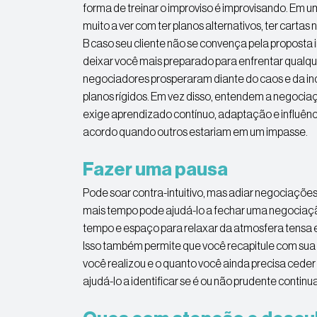
forma de treinar o improviso é improvisando. Em 
muito a ver com ter planos alternativos, ter cart
B caso seu cliente não se convença pela proposta i
deixar você mais preparado para enfrentar qualque
negociadores prosperaram diante do caos e da in
planos rígidos. Em vez disso, entendem a negoc
exige aprendizado contínuo, adaptação e influênc
acordo quando outros estariam em um impasse.
Fazer uma pausa
Pode soar contra-intuitivo, mas adiar negociações
mais tempo pode ajudá-lo a fechar uma negociaç
tempo e espaço para relaxar da atmosfera tensa 
Isso também permite que você recapitule com sua 
você realizou e o quanto você ainda precisa ceder
ajudá-lo a identificar se é ou não prudente conti