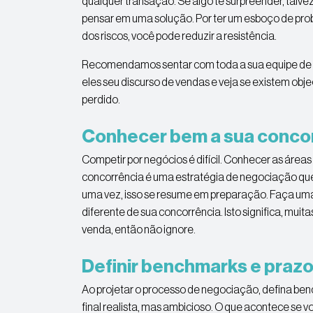
qualquer transação. Se algo te surpreender, talv
pensar em uma solução. Por ter um esboço de pr
dos riscos, você pode reduzir a resistência.
Recomendamos sentar com toda a sua equipe de v
eles seu discurso de vendas e veja se existem obj
perdido.
Conhecer bem a sua conco
Competir por negócios é difícil. Conhecer as área
concorrência é uma estratégia de negociação que
uma vez, isso se resume em preparação. Faça uma
diferente de sua concorrência. Isto significa, muit
venda, então não ignore.
Definir benchmarks e praz
Ao projetar o processo de negociação, defina be
final realista, mas ambicioso. O que acontece se 