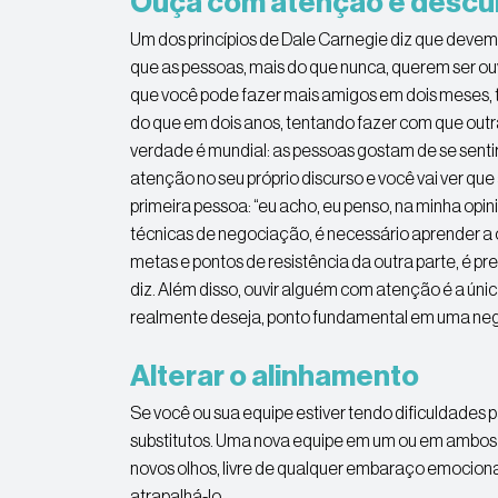
Ouça com atenção e descub
Um dos princípios de Dale Carnegie diz que devemo
que as pessoas, mais do que nunca, querem ser o
que você pode fazer mais amigos em dois meses,
do que em dois anos, tentando fazer com que outr
verdade é mundial: as pessoas gostam de se sentir
atenção no seu próprio discurso e você vai ver que 
primeira pessoa: “eu acho, eu penso, na minha opin
técnicas de negociação, é necessário aprender a 
metas e pontos de resistência da outra parte, é pr
diz. Além disso, ouvir alguém com atenção é a úni
realmente deseja, ponto fundamental em uma ne
Alterar o alinhamento
Se você ou sua equipe estiver tendo dificuldades 
substitutos. Uma nova equipe em um ou em ambos
novos olhos, livre de qualquer embaraço emocion
atrapalhá-lo.