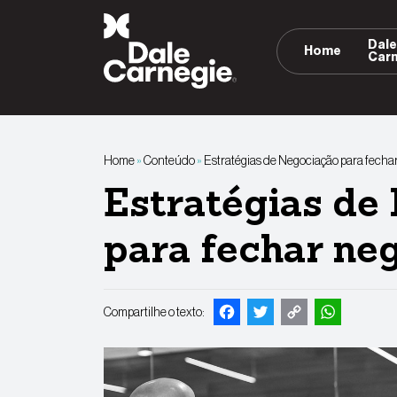
Pular
para
Dal
Home
o
Car
conteúdo
Home
»
Conteúdo
»
Estratégias de Negociação para fecha
Estratégias de
para fechar ne
Facebook
Twitter
Copy
Whats
Compartilhe o texto:
Link