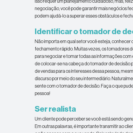
Isso requer um planejamento cuidadoso, mas, feli
negociação, você pode garantir mais negócios fe
podem ajudá-lo a superar esses obstáculos e fecha
Identificar o tomador de d
Não importa em qual setor você esteja, conhecer 
fechamento rápido. Muitas vezes, os tomadores d
para negociar e tomar todas as informações com o 
de colocar-se na cabeça do tomador de decisão p
de vendas para os interesses dessa pessoa, mesmo 
discurso por meio do seu intermediário. Naturalme
sente com o tomador de decisão. Faça o que pude
pessoa!
Ser realista
Um cliente pode perceber se você está sendo genu
Em outras palavras, é importante transmitir ao cl