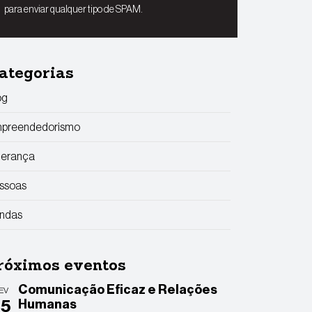
para enviar qualquer tipo de SPAM.
ategorias
og
preendedorismo
derança
ssoas
ndas
róximos eventos
Comunicação Eficaz e Relações
EV
25
Humanas