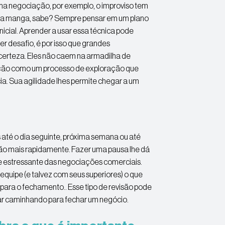
uma negociação, por exemplo, o improviso tem
as na manga, sabe? Sempre pensar em um plano
nicial. Aprender a usar essa técnica pode
r desafio, é por isso que grandes
certeza. Eles não caem na armadilha de
iação como um processo de exploração que
ia. Sua agilidade lhes permite chegar a um
 até o dia seguinte, próxima semana ou até
ão mais rapidamente. Fazer uma pausa lhe dá
e estressante das negociações comerciais.
equipe (e talvez com seus superiores) o que
 para o fechamento.. Esse tipo de revisão pode
nuar caminhando para fechar um negócio.