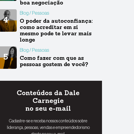
boa negociação
Blog
Pessoas
O poder da autoconfiança:
como acreditar em si
mesmo pode te levar mais
longe
Blog
Pessoas
Como fazer com que as
pessoas gostem de você?
Conteúdos da Dale
Carnegie
no seu e-mail
Cadastre-se e receba nossos conteúdos sobre
liderança, pessoas, vendas e empreendedorismo