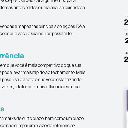
ez você precise dedicar algum tempo para
oblemas antecipados e uma análise cuidadosa
J
endas e mapear as principais objeções. Dê a
eções que você e sua equipe possam ter
J
J
rrência
s em que você é mais competitivo do que sua
 pode levar mais rápido ao fechamento. Mais
 pesquisa e anote o que você está fazendo
as vezes, o fator que mais influencia em uma
os
nchmarks de curto prazo, bem como um prazo
você não cumprir um prazo de referência?