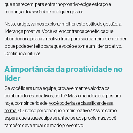
que aparecem, para entrar no proativo exige esforço e
mudança do
mindset
de qualquer gestor.
Neste artigo, vamos explorar melhor este estilo de gestão: a
liderança proativa. Você vai encontrar os benefícios que
abandonar a postura reativa trará para sua carreira e entender
o que pode ser feito para que você se torne um líder proativo.
Continue a leitura!
A importância da proatividade no
líder
Se você lidera uma equipe, provavelmente valoriza os
colaboradores proativos, certo? Mas, olhando a sua postura
hoje, com sinceridade,
você poderia se classificar dessa
forma
? Ou você percebe que é mais reativo? Assim como
espera que a sua equipe se antecipe aos problemas, você
também deve atuar de modo preventivo.