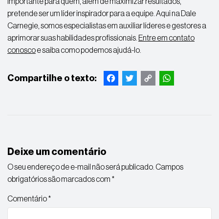
importante para quem, além de maximizar resultados,
pretende ser um líder inspirador para a equipe. Aqui na Dale
Carnegie, somos especialistas em auxiliar líderes e gestores a
aprimorar suas habilidades profissionais.
Entre em contato
conosco
e saiba como podemos ajudá-lo.
Facebook
Twitter
Copy
WhatsApp
Link
Deixe um comentário
O seu endereço de e-mail não será publicado.
Campos
obrigatórios são marcados com
*
Comentário
*