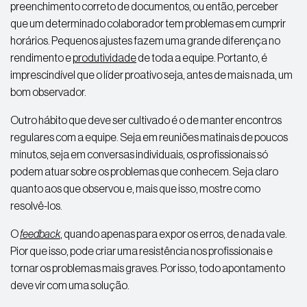
preenchimento correto de documentos, ou então, perceber
que um determinado colaborador tem problemas em cumprir
horários. Pequenos ajustes fazem uma grande diferença no
rendimento e
produtividade
de toda a equipe. Portanto, é
imprescindível que o líder proativo seja, antes de mais nada, um
bom observador.
Outro hábito que deve ser cultivado é o de manter encontros
regulares com a equipe. Seja em reuniões matinais de poucos
minutos, seja em conversas individuais, os profissionais só
podem atuar sobre os problemas que conhecem. Seja claro
quanto aos que observou e, mais que isso, mostre como
resolvê-los.
O
feedback
, quando apenas para expor os erros, de nada vale.
Pior que isso, pode criar uma resistência nos profissionais e
tornar os problemas mais graves. Por isso, todo apontamento
deve vir com uma solução.