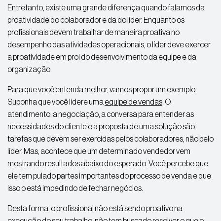
Entretanto, existe uma grande diferença quando falamos da
proatividade do colaborador e da do líder. Enquanto os
profissionais devem trabalhar de maneira proativa no
desempenho das atividades operacionais, o líder deve exercer
a proatividade em prol do desenvolvimento da equipe e da
organização.
Para que você entenda melhor, vamos propor um exemplo.
Suponha que você lidere uma
equipe de vendas
. O
atendimento, a negociação, a conversa para entender as
necessidades do cliente e a proposta de uma solução são
tarefas que devem ser exercidas pelos colaboradores, não pelo
líder. Mas, acontece que um determinado vendedor vem
mostrando resultados abaixo do esperado. Você percebe que
ele tem pulado partes importantes do processo de venda e que
isso o está impedindo de fechar negócios.
Desta forma, o profissional não está sendo proativo na
execução do seu trabalho, não tem buscado resolver o que o