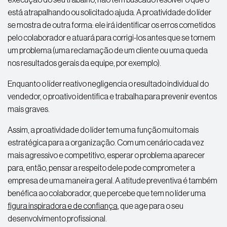
está atrapalhando ou solicitado ajuda. A proatividade do líder
se mostra de outra forma: ele irá identificar os erros cometidos
pelo colaborador e atuará para corrigi-los antes que se tornem
um problema (uma reclamação de um cliente ou uma queda
nos resultados gerais da equipe, por exemplo).
Enquanto o líder reativo negligencia o resultado individual do
vendedor, o proativo identifica e trabalha para prevenir eventos
mais graves.
Assim, a proatividade do líder tem uma função muito mais
estratégica para a organização. Com um cenário cada vez
mais agressivo e competitivo, esperar o problema aparecer
para, então, pensar a respeito dele pode comprometer a
empresa de uma maneira geral. A atitude preventiva é também
benéfica ao colaborador, que percebe que tem no líder uma
figura inspiradora e de confiança
, que age para o seu
desenvolvimento profissional.