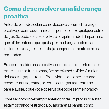
Como desenvolver uma liderança
proativa
Antes de você descobrir como desenvolver uma liderança
proativa, é bom ressaltarmos um ponto. Todo e qualquer estilo
de gestão pode ser desenvolvido ou aprimorado. É importante
que o líder entenda que quaisquer mudanças podem ser
implementadas, desde que haja comprometimento com os
resultados.
Exercer uma liderança proativa, como falado anteriormente,
exige algumas transformações no
mindset
do líder. A maior
delas começa pela rotina. Proatividade deve ser encarada
como um
hábito
, então, antes de começar as tarefas do dia,
pare e avalie: o que você observa que pode ser melhorado?
Pode ser como no exemplo anterior, onde um profissional não
está mostrando resultados, ou nas tarefas banais, como