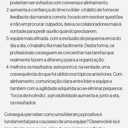
poderiam ser evitados com conversa e alinhamento;
aumenta a confiança do time no líder: o hábito de fornecer
feedbacks
da maneira correta, focado em resolver questões
e não em procurar culpados, deixa os colaboradores mais à
vontade para pedir auxílio quando precisarem;
equipe mais afinada: com a exclusão de pequenos erros do
dia a dia, o trabalho flui mais facilmente. Desta forma, os
profissionais conseguem se concentrar nas tarefas que
realmente fazem a diferença para a organização;
melhora os resultados: este ponto é, na verdade, uma
consequência do que foi obtido nos tópicos anteriores. Com
alinhamento, comunicação clara entre líder e equipe e
também com a agilidade adquirida ao se eliminar pequenos
“focos de incêndio”, a produtividade aumenta e, junto a ela,
os resultados.
Conseguiu perceber como uma liderança proativa é
fundamental para o sucesso de uma equipe? Desenvolvê-la é