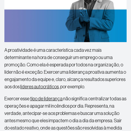
A proatividade é uma característica cada vez mais
determinante na hora de conseguir um emprego ou uma
promoção. Como ela é esperada por todos na organização, o
líder não é exceção. Exercer uma liderança proativa aumenta o
engajamento da equipe e, claro, alcança resultados superiores
aos dos
líderes autocráticos
, por exemplo.
Exercer esse
tipo de liderança
não significa centralizar todas as
operações e apagar mil incêndios por dia. Representa, na
verdade, antecipar-se aos problemas e buscar uma solução
antes mesmo que eles impactem o dia a dia da empresa. Sair
do estado reativo, onde as questões são resolvidas à medida