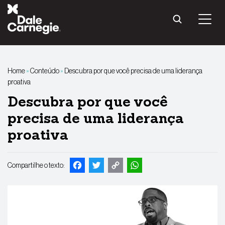
Pular
para
o
conteúdo
Home
»
Conteúdo
»
Descubra por que você precisa de uma liderança
proativa
Descubra por que você
precisa de uma liderança
proativa
Facebook
Twitter
Copy
WhatsApp
Compartilhe o texto:
Link