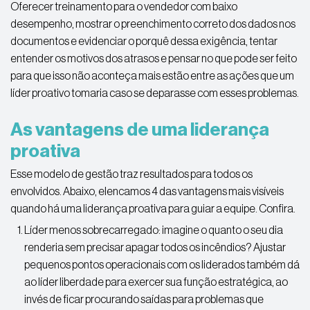
Oferecer treinamento para o vendedor com baixo
desempenho, mostrar o preenchimento correto dos dados nos
documentos e evidenciar o porquê dessa exigência, tentar
entender os motivos dos atrasos e pensar no que pode ser feito
para que isso não aconteça mais estão entre as ações que um
líder proativo tomaria caso se deparasse com esses problemas.
As vantagens de uma liderança
proativa
Esse modelo de gestão traz resultados para todos os
envolvidos. Abaixo, elencamos 4 das vantagens mais visíveis
quando há uma liderança proativa para guiar a equipe. Confira.
Líder menos sobrecarregado: imagine o quanto o seu dia
renderia sem precisar apagar todos os incêndios? Ajustar
pequenos pontos operacionais com os liderados também dá
ao líder liberdade para exercer sua função estratégica, ao
invés de ficar procurando saídas para problemas que