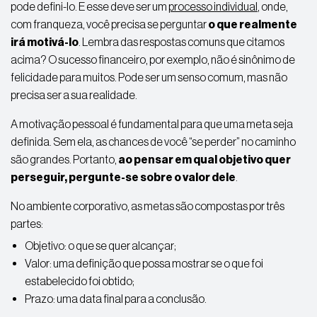
pode defini-lo. E esse deve ser um
processo individual
, onde,
com franqueza, você precisa se perguntar
o que realmente
irá motivá-lo
. Lembra das respostas comuns que citamos
acima? O sucesso financeiro, por exemplo, não é sinônimo de
felicidade para muitos. Pode ser um senso comum, mas não
precisa ser a sua realidade.
A motivação pessoal é fundamental para que uma meta seja
definida. Sem ela, as chances de você “se perder” no caminho
são grandes. Portanto,
ao pensar em qual objetivo quer
perseguir, pergunte-se sobre o valor dele
.
No ambiente corporativo, as metas são compostas por três
partes:
Objetivo: o que se quer alcançar;
Valor: uma definição que possa mostrar se o que foi
estabelecido foi obtido;
Prazo: uma data final para a conclusão.