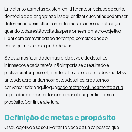
Entretanto, as metas existem em diferentes níveis: as de curto,
de médio e de longo prazo. Isso quer dizer que várias podem ser
determinadas simultaneamente, mas o sucesso se alcança
quando todas estão voltadas para o mesmo macro-objetivo.
Lidar com essa variedade de tempo, complexidade e
consequência é o segundo desafio.
Se estamos falando de macro-objetivo e de desafios
intrínsecos a cada tarefa, não importa se o resultado é
profissional ou pessoal, manter o foco é o terceiro desafio. Mas,
antes de aprofundarmos nestes desafios, precisamos
conversar sobre aquilo que
pode afetar profundamente a sua
capacidade de sustentar e retomar o foco perdido
: o seu
propósito. Continue a leitura.
Definição de metas e propósito
O seu objetivo é só seu. Portanto, você é a única pessoa que