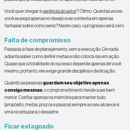
Você quer chegar à
gerência do setor
? Ótimo. Quantas vezes
você se pega apenas no desejo e se contenta em apenas
fantasiar sobre como seria? Neste caso, o progresso será zero.
Falta de compromisso
Passada a fase de planejamento, vem a execução. De nada
adianta saber como definir metas e não colocá-las em ação.
Quase que a totalidade do sucesso depende apenas de você
mesmo, portanto, ele exige grande disciplina e dedicação.
Quando as pessoas
guardam seu objetivo apenas
consigo mesmas
, o comprometimento tende a ser bem
menor. Confiar apenas na memória para manter tudo
(propósito, metas, prazos e passos) sempre ao seu alcance é
uma receita para o desastre.
Ficar estagnado