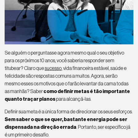
Se alguém o perguntasse agora mesmo qual o seu objetivo
para os próximos 10 anos, você saberia responder sem
titubear? Claro que
sucesso
, vida financeira estável, saúde e
felicidade são respostas comuns a muitos. Agora, serão
mesmo esses os motivos que o farão levantar da cama todas
as manhãs? Saber
como definir metas é tão importante
quanto traçar planos
para alcançá-las.
Definir sua meta é a única forma de direcionar os seus esforços.
Sem saber o que se quer, bastante energia pode ser
dispensada na direção errada
. Portanto, ser específico já
é um primeiro desafio.