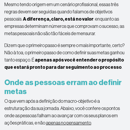
Mesmo tendo origem em um cenário profissional, essas três
regras devem ser seguidas quando falamos de objetivos
pessoais.
A diferença, claro, está no valor
: enquanto as
empresas determinam números que comprovam o sucesso, as
metas pessoais não são tão fáceis de mensurar.
Dizem que o primeiro passo é sempre o mais importante, certo?
Não à toa, o primeiro passo de como definir suas metas ganhou
tanto espaço. É
apenas após você entender o propósito
que estará pronto para dar seguimento ao processo
.
Onde as pessoas erram ao definir
metas
O que vem após a definição do macro-objetivo é a
estruturação da sua jornada. Abaixo, você confere os pontos
onde as pessoas falham ao avançar com os seus planos em
ações práticas, e não
apenas no pensamento
.