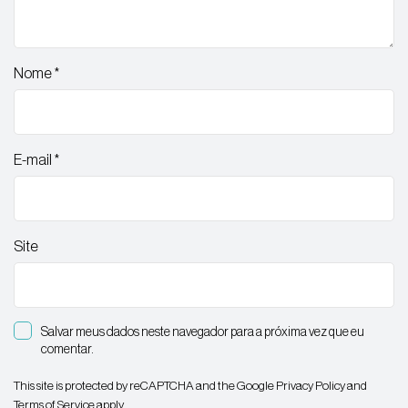
Nome
*
E-mail
*
Site
Salvar meus dados neste navegador para a próxima vez que eu
comentar.
This site is protected by reCAPTCHA and the Google
Privacy Policy
and
Terms of Service
apply.