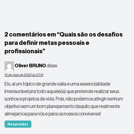
Link
2 comentários em “
Quais são os desafios
para definir metas pessoais e
profissionais
”
Oliver BRUNO
disse:
15 de maio de 2020 às 07:41
Eis, aí um tópico de grande valia e uma essencialidade
imensurável pra todo aquele(a) que pretende realizar seus
sonhos e projetos de vida. Pois, não podemos atingir nenhum
objetivo sem um bom planejamento daquilo que realmente
almejamos para nós e para os nossos convíveres!
Responder