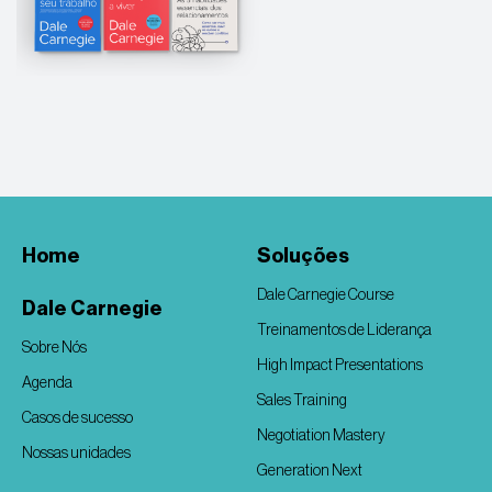
Home
Soluções
Dale Carnegie Course
Dale Carnegie
Treinamentos de Liderança
Sobre Nós
High Impact Presentations
Agenda
Sales Training
Casos de sucesso
Negotiation Mastery
Nossas unidades
Generation Next