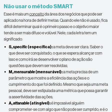
Não usar o método SMART
Esse é mais um
conceito
da área dos negócios que pode ser
aplicado na hora de definir metas. Quando ele não é usado, fica
difícil determinar qual é o primeiro passo e o objetivo maior
tende a ser mais difuso e volúvel. Nele, cada letra tem um
significado:
S,
specific
(específica):
a meta deve ser clara. Saber o
que deve ser conquistado, o que se espera alcançar com
isso e como irá se desenvolver o plano de ação são
questões que devem ser resolvidas;
M,
mensurable
(mensurável):
a meta precisa de um
parâmetro que mostre a eficiência das ações e o
cumprimento do que foi definido. Mesmo que seja uma meta
pessoal, deve ser estipulada uma métrica que possa garantir
a assertividade das ações;
A,
attanable
(atingível):
é impossível alguém
comprometer-se com algo que não pode ser cumprido, e é o