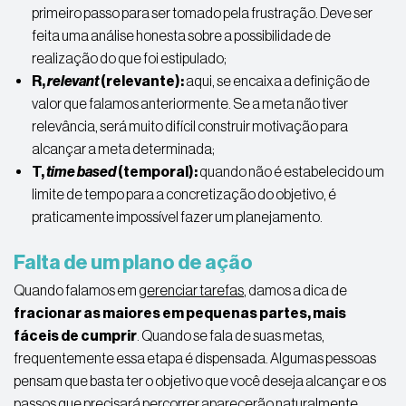
primeiro passo para ser tomado pela frustração. Deve ser
feita uma análise honesta sobre a possibilidade de
realização do que foi estipulado;
R,
relevant
(relevante):
aqui, se encaixa a definição de
valor que falamos anteriormente. Se a meta não tiver
relevância, será muito difícil construir motivação para
alcançar a meta determinada;
T,
time based
(temporal):
quando não é estabelecido um
limite de tempo para a concretização do objetivo, é
praticamente impossível fazer um planejamento.
Falta de um plano de ação
Quando falamos em
gerenciar tarefas
, damos a dica de
fracionar as maiores em pequenas partes, mais
fáceis de cumprir
. Quando se fala de suas metas,
frequentemente essa etapa é dispensada. Algumas pessoas
pensam que basta ter o objetivo que você deseja alcançar e os
passos que precisará percorrer aparecerão naturalmente.