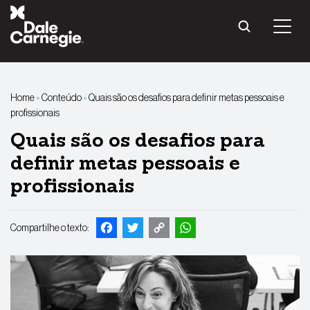
Pular
para
o
conteúdo
Home
»
Conteúdo
»
Quais são os desafios para definir metas pessoais e
profissionais
Quais são os desafios para
definir metas pessoais e
profissionais
Facebook
Twitter
Copy
WhatsApp
Compartilhe o texto:
Link