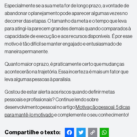
Especialmente se a sua meta for de longo prazo, a vontade de
abandonar o planejamento pode aparecer algumas vezes no
decorrer das etapas. O tamanho da meta e o tempo que leva
para atingi-la parecem grandes demais quando comparados à
capacidade de execução e aos recursos disponíveis. É por esse
motivo é tão difícil se manter engajado e entusiasmado de
maneira permanente.
Quanto maior o prazo, é praticamente certo que mudanças
acontecerão na trajetória. Essa incerteza é mais um fator que
leva algumas pessoas à paralisia.
Gostou de estar alerta aos riscos quando definir metas
pessoais e profissionais? Continue lendo sobre
desenvolvimento pessoal no artigo
Motivação pessoal: 5 dicas
para mantê-lo motivado
e complemente o seu conhecimento!
Facebook
Twitter
Copy
WhatsApp