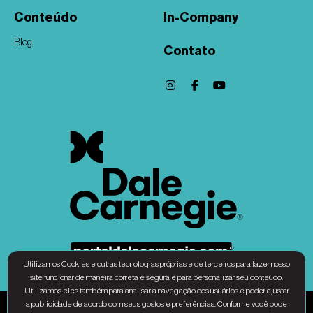
Conteúdo
In-Company
Blog
Contato
Utilizamos Cookies e outras tecnologias próprias e de terceiros para fazer nosso
site funcionar de maneira correta e segura e para personalizar seu conteúdo.
Utilizamos eles também para analisar a navegação dos usuários e poder ajustar
a publicidade de acordo com seus gostos e preferências. Conforme você pode
Associação Dale Carnegie Brasil - CNPJ 31.010.677/0001-34 © Copyright 2025 – Todos