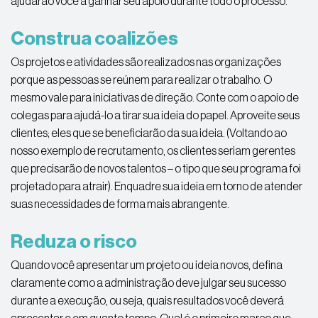
ajudarão você a ganhar seu apoio durante todo o processo.
Construa coalizões
Os projetos e atividades são realizados nas organizações
porque as pessoas se reúnem para realizar o trabalho. O
mesmo vale para iniciativas de direção. Conte com o apoio de
colegas para ajudá-lo a tirar sua ideia do papel. Aproveite seus
clientes; eles que se beneficiarão da sua ideia. (Voltando ao
nosso exemplo de recrutamento, os clientes seriam gerentes
que precisarão de novos talentos – o tipo que seu programa foi
projetado para atrair). Enquadre sua ideia em torno de atender
suas necessidades de forma mais abrangente.
Reduza o risco
Quando você apresentar um projeto ou ideia novos, defina
claramente como a administração deve julgar seu sucesso
durante a execução, ou seja, quais resultados você deverá