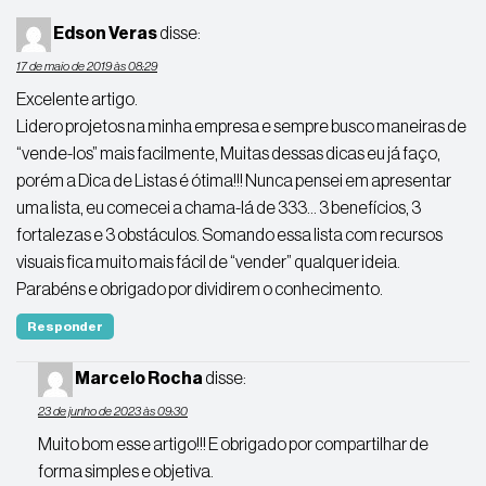
Edson Veras
disse:
17 de maio de 2019 às 08:29
Excelente artigo.
Lidero projetos na minha empresa e sempre busco maneiras de
“vende-los” mais facilmente, Muitas dessas dicas eu já faço,
porém a Dica de Listas é ótima!!! Nunca pensei em apresentar
uma lista, eu comecei a chama-lá de 333… 3 benefícios, 3
fortalezas e 3 obstáculos. Somando essa lista com recursos
visuais fica muito mais fácil de “vender” qualquer ideia.
Parabéns e obrigado por dividirem o conhecimento.
Responder
Marcelo Rocha
disse:
23 de junho de 2023 às 09:30
Muito bom esse artigo!!! E obrigado por compartilhar de
forma simples e objetiva.