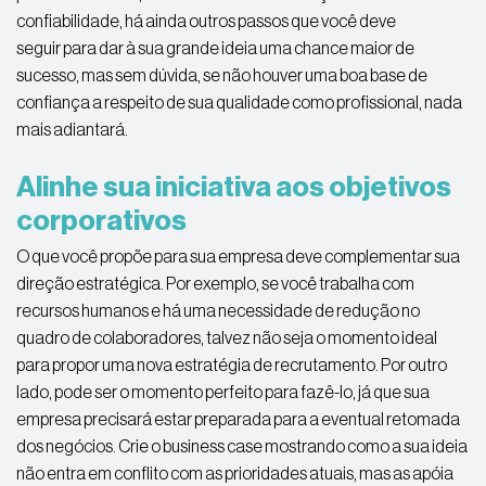
confiabilidade, há ainda outros passos que você deve
seguir para dar à sua grande ideia uma chance maior de
sucesso, mas sem dúvida, se não houver uma boa base de
confiança a respeito de sua qualidade como profissional, nada
mais adiantará.
Alinhe sua iniciativa aos objetivos
corporativos
O que você propõe para sua empresa deve complementar sua
direção estratégica. Por exemplo, se você trabalha com
recursos humanos e há uma necessidade de redução no
quadro de colaboradores, talvez não seja o momento ideal
para propor uma nova estratégia de recrutamento. Por outro
lado, pode ser o momento perfeito para fazê-lo, já que sua
empresa precisará estar preparada para a eventual retomada
dos negócios. Crie o business case mostrando como a sua ideia
não entra em conflito com as prioridades atuais, mas as apóia