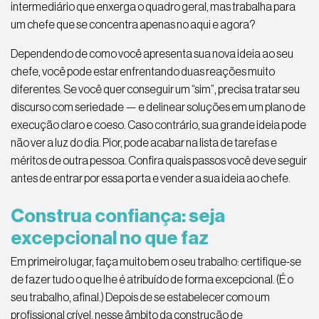
intermediário que enxerga o quadro geral, mas trabalha para
um chefe que se concentra apenas no aqui e agora?
Dependendo de como você apresenta sua nova ideia ao seu
chefe, você pode estar enfrentando duas reações muito
diferentes. Se você quer conseguir um “sim”, precisa tratar seu
discurso com seriedade — e delinear soluções em um plano de
execução claro e coeso. Caso contrário, sua grande ideia pode
não ver a luz do dia. Pior, pode acabar na lista de tarefas e
méritos de outra pessoa. Confira quais passos você deve seguir
antes de entrar por essa porta e vender a sua ideia ao chefe.
Construa confiança: seja
excepcional no que faz
Em primeiro lugar, faça muito bem o seu trabalho: certifique-se
de fazer tudo o que lhe é atribuído de forma excepcional. (É o
seu trabalho, afinal.) Depois de se estabelecer como um
profissional crível, nesse âmbito da construção de