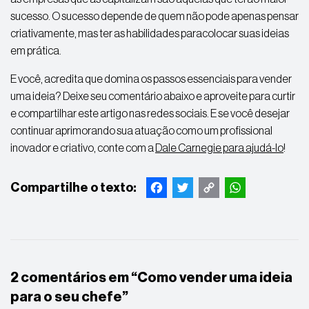
sucesso. O sucesso depende de quem não pode apenas pensar
criativamente, mas ter as habilidades paracolocar suas ideias
em prática.
E você, acredita que domina os passos essenciais para vender
uma ideia? Deixe seu comentário abaixo e aproveite para curtir
e compartilhar este artigo nas redes sociais. E se você desejar
continuar aprimorando sua atuação como um profissional
inovador e criativo, conte com a
Dale Carnegie para ajudá-lo
!
Facebook
Twitter
Copy
WhatsApp
Link
2 comentários em “
Como vender uma ideia
para o seu chefe
”