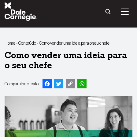
Pular
para
o
conteúdo
Home
»
Conteúdo
»
Como vender uma ideia para o seu chefe
Como vender uma ideia para
o seu chefe
Facebook
Twitter
Copy
WhatsApp
Compartilhe o texto:
Link