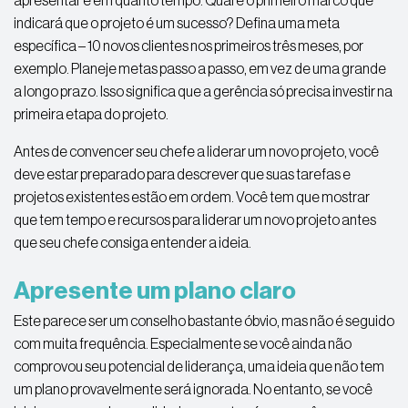
apresentar e em quanto tempo. Qual é o primeiro marco que
indicará que o projeto é um sucesso? Defina uma meta
específica – 10 novos clientes nos primeiros três meses, por
exemplo. Planeje metas passo a passo, em vez de uma grande
a longo prazo. Isso significa que a gerência só precisa investir na
primeira etapa do projeto.
Antes de convencer seu chefe a liderar um novo projeto, você
deve estar preparado para descrever que suas tarefas e
projetos existentes estão em ordem. Você tem que mostrar
que tem tempo e recursos para liderar um novo projeto antes
que seu chefe consiga entender a ideia.
Apresente um plano claro
Este parece ser um conselho bastante óbvio, mas não é seguido
com muita frequência. Especialmente se você ainda não
comprovou seu potencial de liderança, uma ideia que não tem
um plano provavelmente será ignorada. No entanto, se você