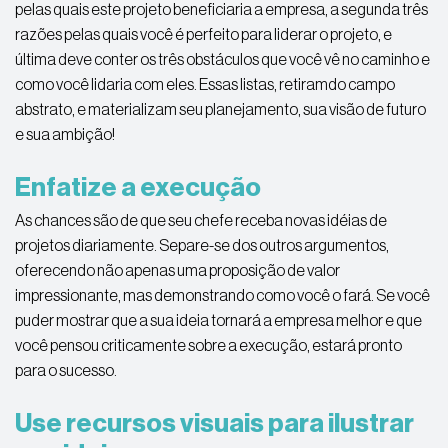
pelas quais este projeto beneficiaria a empresa, a segunda três
razões pelas quais você é perfeito para liderar o projeto, e
última deve conter os três obstáculos que você vê no caminho e
como você lidaria com eles. Essas listas, retiramdo campo
abstrato, e materializam seu planejamento, sua visão de futuro
e sua ambição!
Enfatize a execução
As chances são de que seu chefe receba novas idéias de
projetos diariamente. Separe-se dos outros argumentos,
oferecendo não apenas uma proposição de valor
impressionante, mas demonstrando como você o fará. Se você
puder mostrar que a sua ideia tornará a empresa melhor e que
você pensou criticamente sobre a execução, estará pronto
para o sucesso.
Use recursos visuais para ilustrar