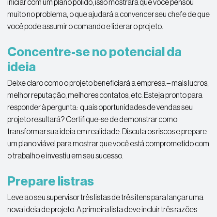
iniciar com um plano polido, isso mostrará que você pensou
muito no problema, o que ajudará a convencer seu chefe de que
você pode assumir o comando e liderar o projeto.
Concentre-se no potencial da
ideia
Deixe claro como o projeto beneficiará a empresa – mais lucros,
melhor reputação, melhores contatos, etc. Esteja pronto para
responder à pergunta: quais oportunidades de vendas seu
projeto resultará? Certifique-se de demonstrar como
transformar sua ideia em realidade. Discuta os riscos e prepare
um plano viável para mostrar que você está comprometido com
o trabalho e investiu em seu sucesso.
Prepare listras
Leve ao seu supervisor três listas de três itens para lançar uma
nova ideia de projeto. A primeira lista deve incluir três razões