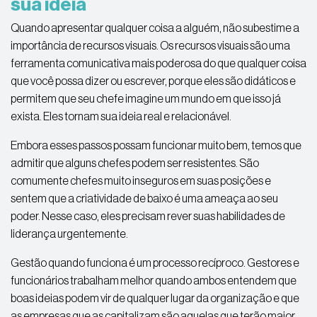
sua ideia
Quando apresentar qualquer coisa a alguém, não subestime a
importância de recursos visuais. Os recursos visuais são uma
ferramenta comunicativa mais poderosa do que qualquer coisa
que você possa dizer ou escrever, porque eles são didáticos e
permitem que seu chefe imagine um mundo em que isso já
exista. Eles tornam sua ideia real e relacionável.
Embora esses passos possam funcionar muito bem, temos que
admitir que alguns chefes podem ser resistentes. São
comumente chefes muito inseguros em suas posições e
sentem que a criatividade de baixo é uma ameaça ao seu
poder. Nesse caso, eles precisam rever suas habilidades de
liderança urgentemente.
Gestão quando funciona é um processo recíproco. Gestores e
funcionários trabalham melhor quando ambos entendem que
boas ideias podem vir de qualquer lugar da organização e que
as empresas que as capitalizam são aquelas que terão maior