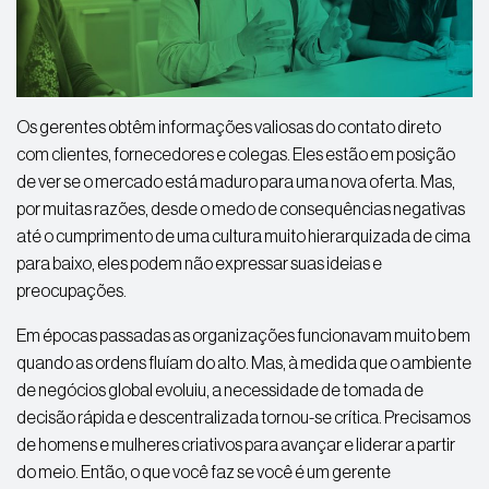
Os gerentes obtêm informações valiosas do contato direto
com clientes, fornecedores e colegas. Eles estão em posição
de ver se o mercado está maduro para uma nova oferta. Mas,
por muitas razões, desde o medo de consequências negativas
até o cumprimento de uma cultura muito hierarquizada de cima
para baixo, eles podem não expressar suas ideias e
preocupações.
Em épocas passadas as organizações funcionavam muito bem
quando as ordens fluíam do alto. Mas, à medida que o ambiente
de negócios global evoluiu, a necessidade de tomada de
decisão rápida e descentralizada tornou-se crítica. Precisamos
de homens e mulheres criativos para avançar e liderar a partir
do meio. Então, o que você faz se você é um gerente