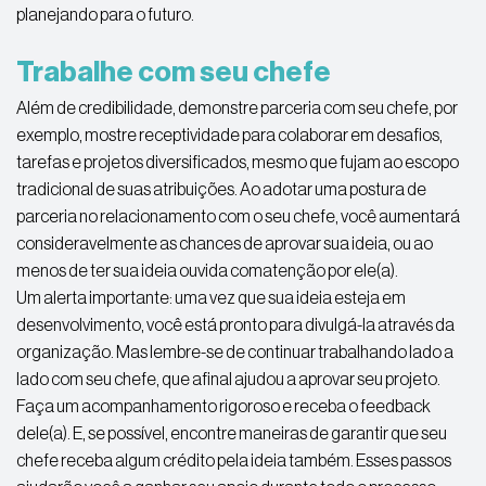
planejando para o futuro.
Trabalhe com seu chefe
Além de credibilidade, demonstre parceria com seu chefe, por
exemplo, mostre receptividade para colaborar em desafios,
tarefas e projetos diversificados, mesmo que fujam ao escopo
tradicional de suas atribuições. Ao adotar uma postura de
parceria no relacionamento com o seu chefe, você aumentará
consideravelmente as chances de aprovar sua ideia, ou ao
menos de ter sua ideia ouvida comatenção por ele(a).
Um alerta importante: uma vez que sua ideia esteja em
desenvolvimento, você está pronto para divulgá-la através da
organização. Mas lembre-se de continuar trabalhando lado a
lado com seu chefe, que afinal ajudou a aprovar seu projeto.
Faça um acompanhamento rigoroso e receba o feedback
dele(a). E, se possível, encontre maneiras de garantir que seu
chefe receba algum crédito pela ideia também. Esses passos