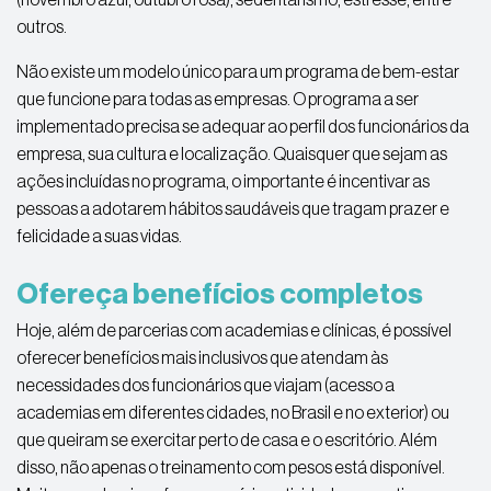
outros.
Não existe um modelo único para um programa de bem-estar
que funcione para todas as empresas. O programa a ser
implementado precisa se adequar ao perfil dos funcionários da
empresa, sua cultura e localização. Quaisquer que sejam as
ações incluídas no programa, o importante é incentivar as
pessoas a adotarem hábitos saudáveis que tragam prazer e
felicidade a suas vidas.
Ofereça benefícios completos
Hoje, além de parcerias com academias e clínicas, é possível
oferecer benefícios mais inclusivos que atendam às
necessidades dos funcionários que viajam (acesso a
academias em diferentes cidades, no Brasil e no exterior) ou
que queiram se exercitar perto de casa e o escritório. Além
disso, não apenas o treinamento com pesos está disponível.