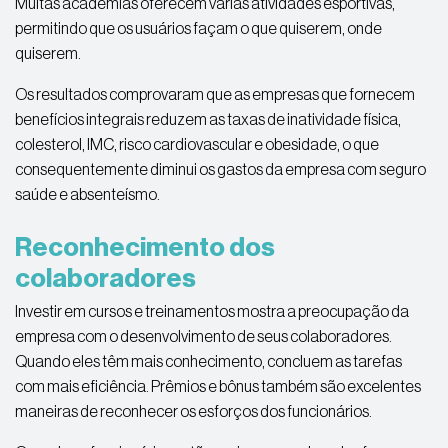
Muitas academias oferecem várias atividades esportivas,
permitindo que os usuários façam o que quiserem, onde
quiserem.
Os resultados comprovaram que as empresas que fornecem
benefícios integrais reduzem as taxas de inatividade física,
colesterol, IMC, risco cardiovascular e obesidade, o que
consequentemente diminui os gastos da empresa com seguro
saúde e absenteísmo.
Reconhecimento dos
colaboradores
Investir em cursos e treinamentos mostra a preocupação da
empresa com o desenvolvimento de seus colaboradores.
Quando eles têm mais conhecimento, concluem as tarefas
com mais eficiência. Prêmios e bônus também são excelentes
maneiras de reconhecer os esforços dos funcionários.