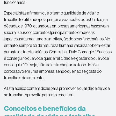
funcionários.
Especialistas afirmam que o termo qualidade de vida no
trabalho foi utilizado pela primeira vez nos Estados Unidos, na
década de 1970, quando as empresas americanas buscavam
superar seus concorrentes (principalmente empresas
japonesas) aumentando a motivação de seus funcionários. No
entanto, sempre foi da natureza humana valorizar o bem-estar
durante as tarefas diárias. Como dizia Dale Carnegie: “Sucesso
é conseguir o que você quer, e felicidade é gostar do que você
conseguiu.” Ou seja, não adianta chegar ao topo do nível
corporativo em uma empresa, sendo que não se gosta do
trabalho e do ambiente.
A lista abaixo contém dicas para promover a qualidade de vida
no trabalho. Aproveite para implementar!
Conceitos e benefícios da