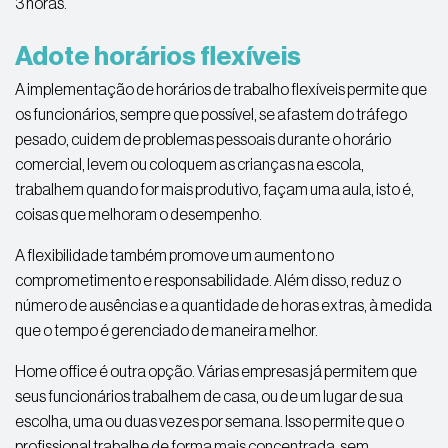
3 horas.
Adote horários flexíveis
A implementação de horários de trabalho flexíveis permite que
os funcionários, sempre que possível, se afastem do tráfego
pesado, cuidem de problemas pessoais durante o horário
comercial, levem ou coloquem as crianças na escola,
trabalhem quando for mais produtivo, façam uma aula, isto é,
coisas que melhoram o desempenho.
A flexibilidade também promove um aumento no
comprometimento e responsabilidade. Além disso, reduz o
número de ausências e a quantidade de horas extras, à medida
que o tempo é gerenciado de maneira melhor.
Home office é outra opção. Várias empresas já permitem que
seus funcionários trabalhem de casa, ou de um lugar de sua
escolha, uma ou duas vezes por semana. Isso permite que o
profissional trabalhe de forma mais concentrada, sem