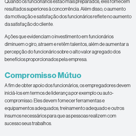
Quando os funcionários estão mais preparados, eles fornecem
resultados superiores à concorrência. Além disso, o aumento
da motivação e satisfação dos funcionários reflete no aumento
da satisfação do cliente.
Ações que evidenciam o investimento em funcionários
diminuem o giro, atraem e retêm talentos, além de aumentar a
percepção do funcionário sobre o alto valor agregado dos
benefícios proporcionados pela empresa.
Compromisso Mútuo
A fim de obter apoio dos funcionários, os empregadores devem
iniciá-los em termos de liderança por exemplo ou auto-
compromisso. Eles devem fornecer ferramentas e
equipamentos adequados; treinamento adequado e outros
insumos necessários para que as pessoas realizem com
sucesso seus trabalhos.