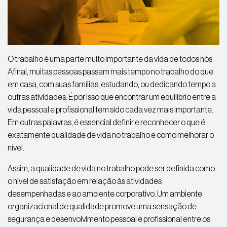
O trabalho é uma parte muito importante da vida de todos nós.
Afinal, muitas pessoas passam mais tempo no trabalho do que
em casa, com suas famílias, estudando, ou dedicando tempo a
outras atividades. É por isso que encontrar um equilíbrio entre a
vida pessoal e profissional tem sido cada vez mais importante.
Em outras palavras, é essencial definir e reconhecer o que é
exatamente qualidade de vida no trabalho e como melhorar o
nível.
Assim, a qualidade de vida no trabalho pode ser definida como
o nível de satisfação em relação às atividades
desempenhadas e ao ambiente corporativo. Um ambiente
organizacional de qualidade promove uma sensação de
segurança e desenvolvimento pessoal e profissional entre os