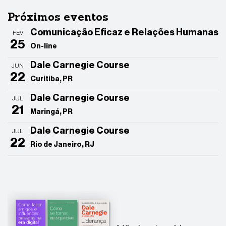
Próximos eventos
Comunicação Eficaz e Relações Humanas
FEV
25
On-line
Dale Carnegie Course
JUN
22
Curitiba, PR
Dale Carnegie Course
JUL
21
Maringá, PR
Dale Carnegie Course
JUL
22
Rio de Janeiro, RJ