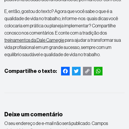
E, então, gostou do texto? Agora que você sabe o que é a
qualidade de vida no trabalho, informe-nos: quais dicas você
colocaria em prática ou planeja implementar? Compartilhe
conosco nos comentários. E conte com a tradição dos
treinamentos da Dale Carnegie
para ajudar a transformar sua
vida profissional em um grande sucesso, sempre com um
equilíbrio saudável e qualidade de vida no trabalho.
Facebook
Twitter
Copy
WhatsApp
Link
Deixe um comentário
O seu endereço de e-mail não será publicado.
Campos