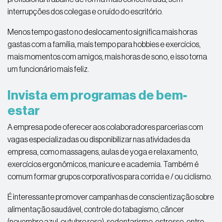
interrupções dos colegas e o ruído do escritório.
Menos tempo gasto no deslocamento significa mais horas
gastas com a família, mais tempo para hobbies e exercícios,
mais momentos com amigos, mais horas de sono, e isso torna
um funcionário mais feliz.
Invista em programas de bem-
estar
A empresa pode oferecer aos colaboradores parcerias com
vagas especializadas ou disponibilizar nas atividades da
empresa, como massagens, aulas de yoga e relaxamento,
exercícios ergonômicos, manicure e academia. Também é
comum formar grupos corporativos para corrida e / ou ciclismo.
É interessante promover campanhas de conscientização sobre
alimentação saudável, controle do tabagismo, câncer
(novembro azul, outubro rosa), sedentarismo, estresse, entre