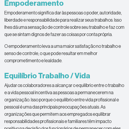
Empoderamento
Empoderamento significa dar às pessoas o poder, autoridade,
liberdade e responsabilidade para realizar seus trabalhos. Isso
lhes dá uma sensação de controle sobre seu trabalho e faz com
que se sintam dignos de fazer as coisas por conta própria.
O empoderamento leva a uma maior satisfação no trabalho e
senso de controle, o que pode resultar em melhor
comprometimento e lealdade.
Equilíbrio Trabalho / Vida
Ajudar os colaboradores a alcançar o equilíbrio entre o trabalho
e a vida pessoal incentiva as pessoas a permanecerem na
organização. Isso porque o equilíbrio entre vida profissional e
pessoal é uma das principais preocupações atuais. As
organizações que permitem aos empregados equilibrar
responsabilidades profissionais e familiares têm impacto
positivo na decisão dos funcionários de permanecer com eles.