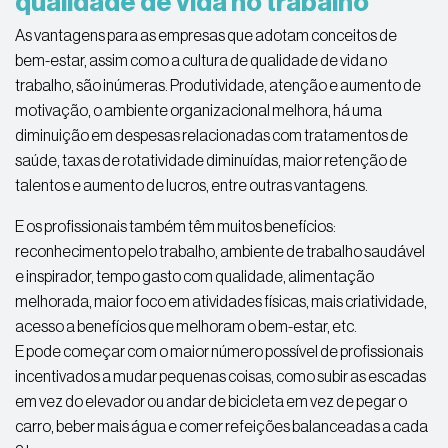
qualidade de vida no trabalho
As vantagens para as empresas que adotam conceitos de
bem-estar, assim como a cultura de qualidade de vida no
trabalho, são inúmeras. Produtividade, atenção e aumento de
motivação, o ambiente organizacional melhora, há uma
diminuição em despesas relacionadas com tratamentos de
saúde, taxas de rotatividade diminuídas, maior retenção de
talentos e aumento de lucros, entre outras vantagens.
E os profissionais também têm muitos benefícios:
reconhecimento pelo trabalho, ambiente de trabalho saudável
e inspirador, tempo gasto com qualidade, alimentação
melhorada, maior foco em atividades físicas, mais criatividade,
acesso a benefícios que melhoram o bem-estar, etc.
E pode começar com o maior número possível de profissionais
incentivados a mudar pequenas coisas, como subir as escadas
em vez do elevador ou andar de bicicleta em vez de pegar o
carro, beber mais água e comer refeições balanceadas a cada