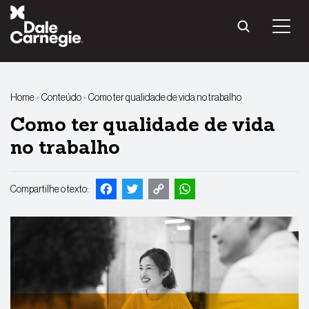
Pular
para
o
conteúdo
Home
»
Conteúdo
»
Como ter qualidade de vida no trabalho
Como ter qualidade de vida
no trabalho
Facebook
Twitter
Copy
WhatsApp
Compartilhe o texto:
Link