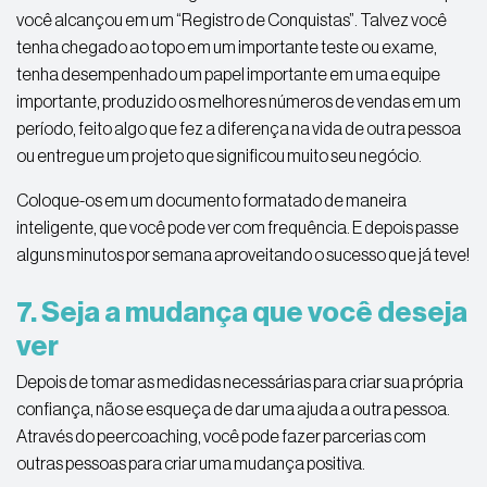
você alcançou em um “Registro de Conquistas”. Talvez você
tenha chegado ao topo em um importante teste ou exame,
tenha desempenhado um papel importante em uma equipe
importante, produzido os melhores números de vendas em um
período, feito algo que fez a diferença na vida de outra pessoa
ou entregue um projeto que significou muito seu negócio.
Coloque-os em um documento formatado de maneira
inteligente, que você pode ver com frequência. E depois passe
alguns minutos por semana aproveitando o sucesso que já teve!
7. Seja a mudança que você deseja
ver
Depois de tomar as medidas necessárias para criar sua própria
confiança, não se esqueça de dar uma ajuda a outra pessoa.
Através do peercoaching, você pode fazer parcerias com
outras pessoas para criar uma mudança positiva.