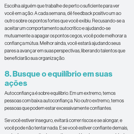
Escolha alguém que trabalhe de perto o suficiente para ver
você em ação. A cada semana, dê feedback positivo um ao
outro sobre os pontos fortes que você exibiu. Recusando-se a
aceitar um comportamento autocrítico e ajudando-se
mutuamente a apagar os pontos cegos, você pode melhorar a
confiança mútua. Melhor ainda, você estará ajudando seus
pares a avançar em suas perspectivas, liberando talentos que
beneficiarão sua organização.
8. Busque o equilíbrio em suas
ações
Autoconfiança é sobre equilíbrio. Em um extremo, temos
pessoas com baixa autoconfiança. No outro extremo, temos
pessoas que podem estar excessivamente confiantes.
Se você estiver inseguro, evitará correr riscos e se alongar; e
você pode não tentar nada. E se você estiver confiante demais,