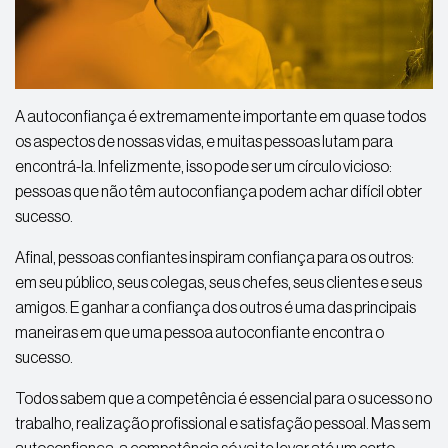
A autoconfiança é extremamente importante em quase todos
os aspectos de nossas vidas, e muitas pessoas lutam para
encontrá-la. Infelizmente, isso pode ser um círculo vicioso:
pessoas que não têm autoconfiança podem achar difícil obter
sucesso.
Afinal, pessoas confiantes inspiram confiança para os outros:
em seu público, seus colegas, seus chefes, seus clientes e seus
amigos. E ganhar a confiança dos outros é uma das principais
maneiras em que uma pessoa autoconfiante encontra o
sucesso.
Todos sabem que a competência é essencial para o sucesso no
trabalho, realização profissional e satisfação pessoal. Mas sem