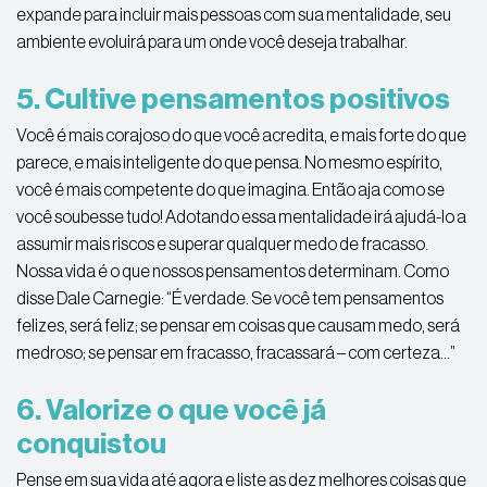
expande para incluir mais pessoas com sua mentalidade, seu
ambiente evoluirá para um onde você deseja trabalhar.
5. Cultive pensamentos positivos
Você é mais corajoso do que você acredita, e mais forte do que
parece, e mais inteligente do que pensa. No mesmo espírito,
você é mais competente do que imagina. Então aja como se
você soubesse tudo! Adotando essa mentalidade irá ajudá-lo a
assumir mais riscos e superar qualquer medo de fracasso.
Nossa vida é o que nossos pensamentos determinam. Como
disse Dale Carnegie: “É verdade. Se você tem pensamentos
felizes, será feliz; se pensar em coisas que causam medo, será
medroso; se pensar em fracasso, fracassará – com certeza…”
6. Valorize o que você já
conquistou
Pense em sua vida até agora e liste as dez melhores coisas que