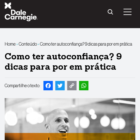
Pular
para
o
conteúdo
Home
»
Conteúdo
»
Como ter autoconfiança? 9 dicas para por em prática
Como ter autoconfiança? 9
dicas para por em prática
Facebook
Twitter
Copy
WhatsApp
Compartilhe o texto:
Link