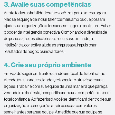
3. Avalie suas competências
Anote todas as habilidades que você traz para a mesa agora.
Não se esqueça de incluir talentos mais amplos que possam
ajudar sua organização a ter sucesso – agora e no futuro. Existe
o poder da inteligência conectiva. Combinando a diversidade
de pessoas, redes, disciplinas e recursos do mundo, a
inteligência conectiva ajuda as empresas a impulsionar
resultados de negócios inovadores.
4. Crie seu próprio ambiente
Em vez de seguir em frente quando um local de trabalho não
atende às suas necessidades, reformule-o através de suas
ações. Trabalhe com sua equipe de uma maneira que pareça
verdadeira e honesta, compartilhando suas competências com
total confiança. Ao fazer isso, você se identificará dentro de sua
organização e começará a atrair pessoas com valores
semelhantes para sua equipe. À medida que sua equipe se