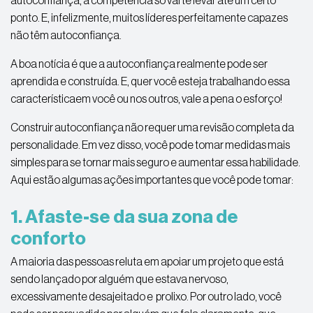
autoconfiança, a competência só vai te levar até um certo
ponto. E, infelizmente, muitos líderes perfeitamente capazes
não têm autoconfiança.
A boa notícia é que a autoconfiança realmente pode ser
aprendida e construída. E, quer você esteja trabalhando essa
característicaem você ou nos outros, vale a pena o esforço!
Construir autoconfiança não requer uma revisão completa da
personalidade. Em vez disso, você pode tomar medidas mais
simples para se tornar mais seguro e aumentar essa habilidade.
Aqui estão algumas ações importantes que você pode tomar:
1. Afaste-se da sua zona de
conforto
A maioria das pessoas reluta em apoiar um projeto que está
sendo lançado por alguém que estava nervoso,
excessivamente desajeitado e prolixo. Por outro lado, você