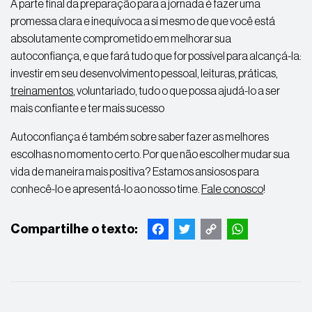
A parte final da preparação para a jornada é fazer uma
promessa clara e inequívoca a si mesmo de que você está
absolutamente comprometido em melhorar sua
autoconfiança, e que fará tudo que for possível para alcançá-la:
investir em seu desenvolvimento pessoal, leituras, práticas,
treinamentos
, voluntariado, tudo o que possa ajudá-lo a ser
mais confiante e ter mais sucesso
Autoconfiança é também sobre saber fazer as melhores
escolhas no momento certo. Por que não escolher mudar sua
vida de maneira mais positiva? Estamos ansiosos para
conhecê-lo e apresentá-lo ao nosso time.
Fale conosco
!
Facebook
Twitter
Copy
WhatsApp
Link