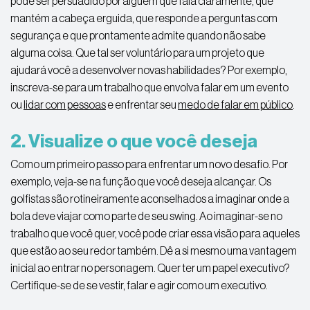
pode ser persuadido por alguém que fala claramente, que
mantém a cabeça erguida, que responde a perguntas com
segurança e que prontamente admite quando não sabe
alguma coisa. Que tal ser voluntário para um projeto que
ajudará você a desenvolver novas habilidades? Por exemplo,
inscreva-se para um trabalho que envolva falar em um evento
ou
lidar com pessoas
e enfrentar seu
medo de falar em público
.
2. Visualize o que você deseja
Como um primeiro passo para enfrentar um novo desafio. Por
exemplo, veja-se na função que você deseja alcançar. Os
golfistas são rotineiramente aconselhados a imaginar onde a
bola deve viajar como parte de seu swing. Ao imaginar-se no
trabalho que você quer, você pode criar essa visão para aqueles
que estão ao seu redor também. Dê a si mesmo uma vantagem
inicial ao entrar no personagem. Quer ter um papel executivo?
Certifique-se de se vestir, falar e agir como um executivo.