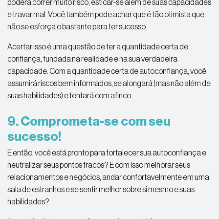
poderá correr muito risco, esticar-se além de suas capacidades
e travar mal. Você também pode achar que é tão otimista que
não se esforça o bastante para ter sucesso.
Acertar isso é uma questão de ter a quantidade certa de
confiança, fundada na realidade e na sua verdadeira
capacidade. Com a quantidade certa de autoconfiança, você
assumirá riscos bem informados, se alongará (mas não além de
suas habilidades) e tentará com afinco.
9. Comprometa-se com seu
sucesso!
E então, você está pronto para fortalecer sua autoconfiança e
neutralizar seus pontos fracos? E com isso melhorar seus
relacionamentos e negócios, andar confortavelmente em uma
sala de estranhos e se sentir melhor sobre si mesmo e suas
habilidades?