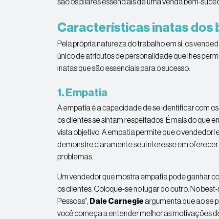
são os pilares essenciais de uma venda bem-suce
Características inatas do
Pela própria natureza do trabalho em si, os ven
único de atributos de personalidade que lhes perm
inatas que são essenciais para o sucesso:
1. Empatia
A empatia é a capacidade de se identificar com os 
os clientes se sintam respeitados. É mais do que
vista objetivo. A empatia permite que o vendedor l
demonstre claramente seu interesse em oferecer
problemas.
Um vendedor que mostra empatia pode ganhar co
os clientes. Coloque-se no lugar do outro. No best
Pessoas”,
Dale Carnegie
argumenta que ao se pe
você começa a entender melhor as motivações del