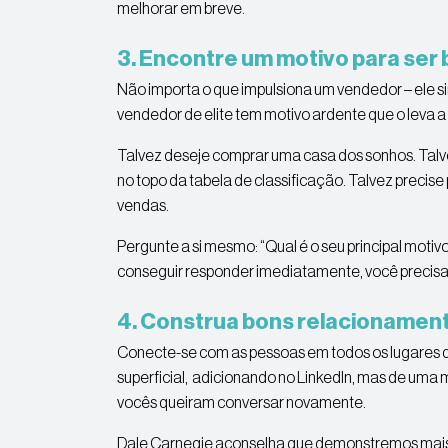
melhorar em breve.
3. Encontre um motivo para ser
Não importa o que impulsiona um vendedor – ele 
vendedor de elite tem motivo ardente que o leva a 
Talvez deseje comprar uma casa dos sonhos. Talve
no topo da tabela de classificação. Talvez precise
vendas.
Pergunte a si mesmo: “Qual é o seu principal moti
conseguir responder imediatamente, você precisa
4. Construa bons relacionamen
Conecte-se com as pessoas em todos os lugares q
superficial, adicionando no LinkedIn, mas de um
vocês queiram conversar novamente.
Dale Carnegie aconselha que demonstremos mais 