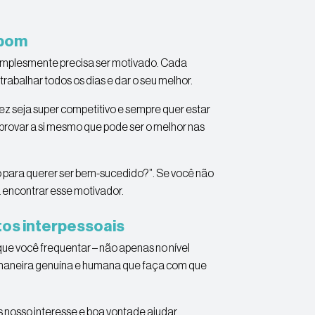
 bom
simplesmente precisa ser motivado. Cada
trabalhar todos os dias e dar o seu melhor.
z seja super competitivo e sempre quer estar
 provar a si mesmo que pode ser o melhor nas
vo para querer ser bem-sucedido?”. Se você não
 encontrar esse motivador.
tos interpessoais
ue você frequentar – não apenas no nível
a maneira genuína e humana que faça com que
nosso interesse e boa vontade ajudar