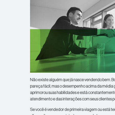
Não existe alguém que já nasce vendendo bem. B
pareça fácil, mas o desempenho acima da média 
aprimorou suas habilidades e está constantement
atendimento e das interações com seus clientes p
Se você é vendedor de primeira viagem ou está te