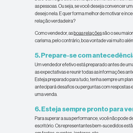
as pessoas. Ou seja, se você deseja convencer um
desejo nela. E quer forma melhor de motivar e in
relação verdadeira?
Como vendedor, as
boas relações
são o seu maior 
carisma; pelo contrário, boa vontade vai muito a
5. Prepare-se com antecedênci
Um vendedor efetivo está preparado antes de uma
as expectativas e reunir todas as informações an
Esteja preparado para tudo, tenha sempre um plan
antecipará desafios ou perguntas com respostas e
uma venda.
6. Esteja sempre pronto para v
Para superar a sua performance, você não pode de
escritório. Os representantes bem-sucedidos estão
em festas, eventos , jantares, etc.