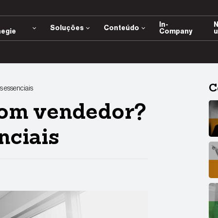
e
In-
N
Soluções
Conteúdo
negie
Company
u
C
s essenciais
om vendedor?
nciais
App