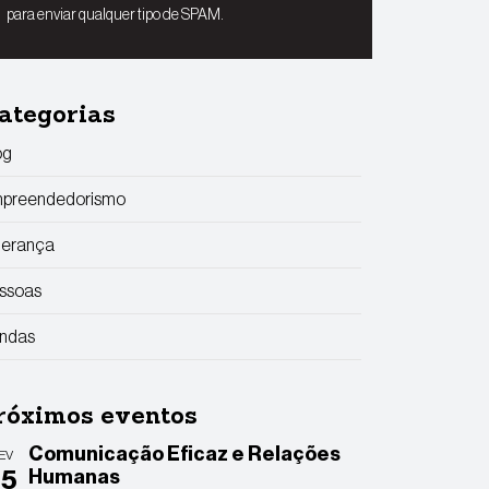
para enviar qualquer tipo de SPAM.
ategorias
og
preendedorismo
derança
ssoas
ndas
róximos eventos
Comunicação Eficaz e Relações
EV
25
Humanas