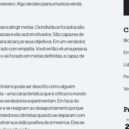
preensivo. Algo decisivo para uma boa venda.
ra atingir metas. Os indivíduos focados são
C
ssoas e são automotivados. São capazes de
Bl
 para alcançar seus objetivos. Em um vendedor,
brado com empatia. Você então vê uma pessoa
Em
ndo-se focado em metas definidas, e capaz de
Li
Pe
imismo pode ser descrito como alguém
Ve
ia – uma característica que é crítica no mundo
 os vendedores experimentam. Em face do
ar e se resignam ao desapontamento porque
P
vendedores otimistas quando se deparam com
F
uir sua visão positiva de si mesmos. Eles se