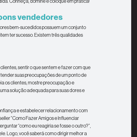
dida. Conheça, domine e coloque em prática!
s bons vendedores
dedores bem-sucedidos possuem um conjunto
item ter sucesso. Existem três qualidades
clientes, sentir o que sentem e fazer com que
 entender suas preocupações de um ponto de
eia os clientes, mostre preocupação e
 uma solução adequada para suas dores e
nfiança e estabelecer relacionamento com
-seller “Como Fazer Amigos e Influenciar
rguntar “como eu reagiria se fosse o outro?”,
e. Logo, você saberá como dirigir melhor a