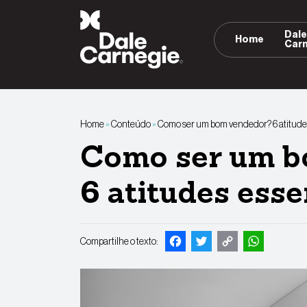
Pular
para
Dal
Home
o
Car
conteúdo
Home
»
Conteúdo
»
Como ser um bom vendedor? 6 atitude
Como ser um b
6 atitudes esse
Facebook
Twitter
Copy
Whats
Compartilhe o texto:
Link