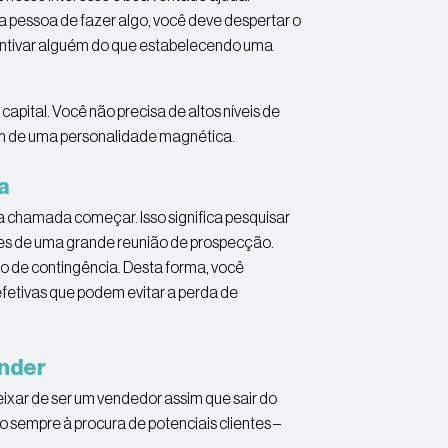
a pessoa de fazer algo, você deve despertar o
centivar alguém do que estabelecendo uma
capital. Você não precisa de altos níveis de
lém de uma personalidade magnética.
a
 chamada começar. Isso significa pesquisar
tes de uma grande reunião de prospecção.
o de contingência. Desta forma, você
fetivas que podem evitar a perda de
ender
ixar de ser um vendedor assim que sair do
 sempre à procura de potenciais clientes –