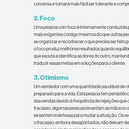
conversa e tornará mais fácil ser tolerante e com
2. Foco
Uma pessoa com foco é internamente conduzida pa
mais exigentes consigo mesmos do que outras pe
se organizar e reconhecer o que precisa ser feito
o foco produz melhores resultados quando equili
que escuta e identifica as dores do outro, mante
traduzir essas metas em soluções para o cliente.
3. Otimismo
Um vendedor com uma quantidade saudável de ot
preparado para a vida. Esta pessoa tem persistênc
das vendas devido à frequência de rejeições que
fracasso, algumas pessoas levantam as mãos no 
se sentem indefesas para mudar a situação. Os 
o fracasso, embora desapontados, não deixam destr