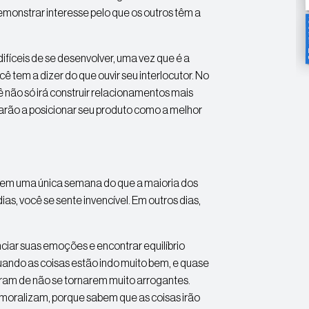
emonstrar interesse pelo que os outros têm a
ifíceis de se desenvolver, uma vez que é a
tem a dizer do que ouvir seu interlocutor. No
cê não só irá construir relacionamentos mais
arão a posicionar seu produto como a melhor
 em uma única semana do que a maioria dos
as, você se sente invencível. Em outros dias,
ar suas emoções e encontrar equilíbrio
ando as coisas estão indo muito bem, e quase
bram de não se tornarem muito arrogantes.
smoralizam, porque sabem que as coisas irão