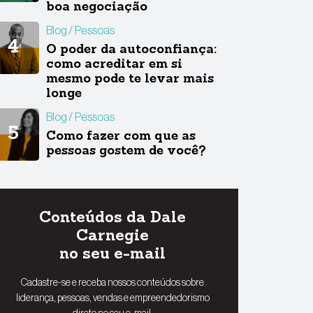
boa negociação
Blog
Pessoas
O poder da autoconfiança:
como acreditar em si
mesmo pode te levar mais
longe
Blog
Pessoas
Como fazer com que as
pessoas gostem de você?
Conteúdos da Dale
Carnegie
no seu e-mail
Cadastre-se e receba nossos conteúdos sobre
liderança, pessoas, vendas e empreendedorismo