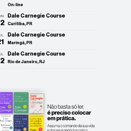
On-line
Dale Carnegie Course
UN
22
Curitiba, PR
Dale Carnegie Course
UL
21
Maringá, PR
Dale Carnegie Course
UL
22
Rio de Janeiro, RJ