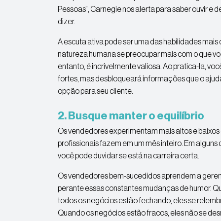
Pessoas”, Carnegie nos alerta para saber ouvir e d
dizer.
A escuta ativa pode ser uma das habilidades mais d
natureza humana se preocupar mais com o que você 
entanto, é incrivelmente valiosa. Ao pratica-la, vo
fortes, mas desbloqueará informações que o ajud
opção para seu cliente.
2. Busque manter o equilíbrio
Os vendedores experimentam mais altos e baixos
profissionais fazem em um mês inteiro. Em alguns di
você pode duvidar se está na carreira certa.
Os vendedores bem-sucedidos aprendem a gerenci
perante essas constantes mudanças de humor. Qu
todos os negócios estão fechando, eles se relem
Quando os negócios estão fracos, eles não se de