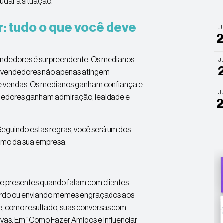
udar a situação.
 tudo o que você deve
J
endedores é surpreendente. Os medianos
J
ns vendedores não apenas atingem
e vendas. Os medianos ganham confiança e
J
endedores ganham admiração, lealdade e
Seguindo estas regras, você será um dos
esmo da sua empresa.
 presentes quando falam com clientes
cordo ou enviando memes engraçados aos
e, como resultado, suas conversas com
ivas. Em “Como Fazer Amigos e Influenciar