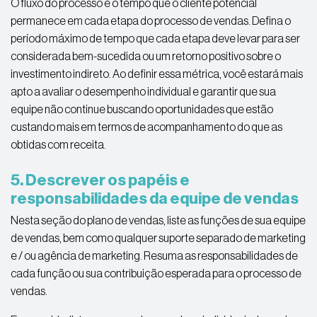
O fluxo do processo é o tempo que o cliente potencial
permanece em cada etapa do processo de vendas. Defina o
período máximo de tempo que cada etapa deve levar para ser
considerada bem-sucedida ou um retorno positivo sobre o
investimento indireto. Ao definir essa métrica, você estará mais
apto a avaliar o desempenho individual e garantir que sua
equipe não continue buscando oportunidades que estão
custando mais em termos de acompanhamento do que as
obtidas com receita.
5. Descrever os papéis e
responsabilidades da equipe de vendas
Nesta seção do plano de vendas, liste as funções de sua equipe
de vendas, bem como qualquer suporte separado de marketing
e / ou agência de marketing. Resuma as responsabilidades de
cada função ou sua contribuição esperada para o processo de
vendas.