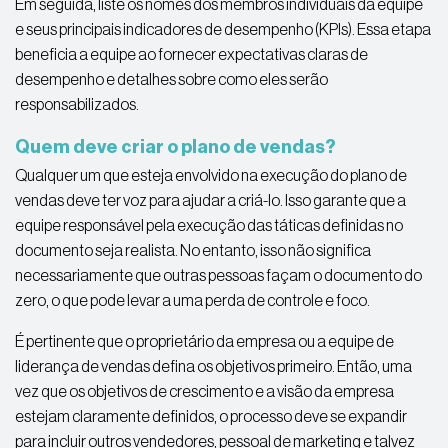
Em seguida, liste os nomes dos membros individuais da equipe
e seus principais indicadores de desempenho (KPIs). Essa etapa
beneficia a equipe ao fornecer expectativas claras de
desempenho e detalhes sobre como eles serão
responsabilizados.
Quem deve criar o plano de vendas?
Qualquer um que esteja envolvido na execução do plano de
vendas deve ter voz para ajudar a criá-lo. Isso garante que a
equipe responsável pela execução das táticas definidas no
documento seja realista. No entanto, isso não significa
necessariamente que outras pessoas façam o documento do
zero, o que pode levar a uma perda de controle e foco.
É pertinente que o proprietário da empresa ou a equipe de
liderança de vendas defina os objetivos primeiro. Então, uma
vez que os objetivos de crescimento e a visão da empresa
estejam claramente definidos, o processo deve se expandir
para incluir outros vendedores, pessoal de marketing e talvez