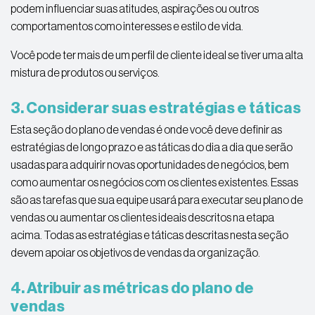
podem influenciar suas atitudes, aspirações ou outros
comportamentos como interesses e estilo de vida.
Você pode ter mais de um perfil de cliente ideal se tiver uma alta
mistura de produtos ou serviços.
3. Considerar suas estratégias e táticas
Esta seção do plano de vendas é onde você deve definir as
estratégias de longo prazo e as táticas do dia a dia que serão
usadas para adquirir novas oportunidades de negócios, bem
como aumentar os negócios com os clientes existentes. Essas
são as tarefas que sua equipe usará para executar seu plano de
vendas ou aumentar os clientes ideais descritos na etapa
acima. Todas as estratégias e táticas descritas nesta seção
devem apoiar os objetivos de vendas da organização.
4. Atribuir as métricas do plano de
vendas