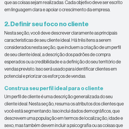
que as coisas sejam realizadas. Cada objetivo deve ser escrito
em linguagem clara e apoiar o crescimento da empresa.
2. Definir seu foco no cliente
Nesta seção, você deve descrever claramente as principais
características de seu cliente ideal. Há três itens a serem
considerados nesta seção, que incluem a criação de um perfil
de seu cliente ideal, a descrição dos padrões de compra
esperados ou a credibilidade e a definição do seu território de
vendas previsto. Isso será usado para identificar clientes em
potencial e priorizar os esforços de vendas.
Construa seu perfil ideal para o cliente
Um perfil de cliente é uma descrição generalizada do seu
cliente ideal. Nesta seção, resuma os atributos dos clientes que
você está segmentando. Isso inclui dados demográficos, que
descrevem uma população em termos de localização, idade e
sexo, mas também devem incluir a psicografia ou as coisas que