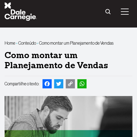
Pular
para
o
conteúdo
Home
»
Conteúdo
»
Como montar um Planejamento de Vendas
Como montar um
Planejamento de Vendas
Facebook
Twitter
Copy
WhatsApp
Compartilhe o texto:
Link