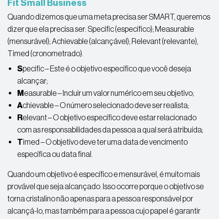
Fit Small Business
Quando dizemos que uma meta precisa ser SMART, queremos
dizer que ela precisa ser: Specific (específico); Measurable
(mensurável); Achievable (alcançável); Relevant (relevante),
Timed (cronometrado).
S
pecific – Este é o objetivo específico que você deseja
alcançar;
M
easurable – Incluir um valor numérico em seu objetivo;
A
chievable – O número selecionado deve ser realista;
R
elevant – O objetivo específico deve estar relacionado
com as responsabilidades da pessoa a qual será atribuída;
T
imed – O objetivo deve ter uma data de vencimento
específica ou data final.
Quando um objetivo é específico e mensurável, é muito mais
provável que seja alcançado. Isso ocorre porque o objetivo se
torna cristalino não apenas para a pessoa responsável por
alcançá-lo, mas também para a pessoa cujo papel é garantir