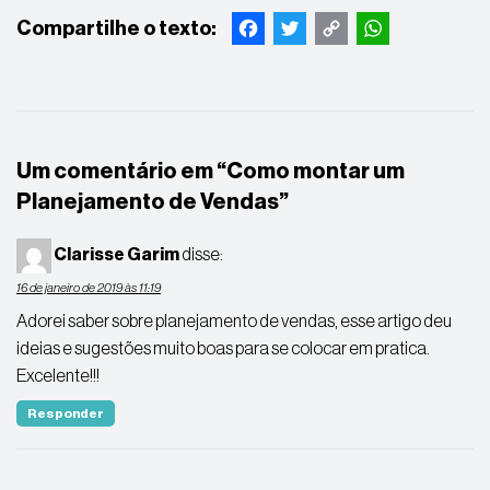
Facebook
Twitter
Copy
WhatsApp
Link
Um comentário em “
Como montar um
Planejamento de Vendas
”
Clarisse Garim
disse:
16 de janeiro de 2019 às 11:19
Adorei saber sobre planejamento de vendas, esse artigo deu
ideias e sugestões muito boas para se colocar em pratica.
Excelente!!!
Responder