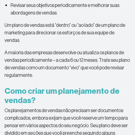
Revisar seus objetivos periodicamente e melhorar suas
abordagens de vendas.
Um plano de vendas está “dentro” ou “ao lado” de um plano de
marketing para direcionar os esforços de sua equipe de
vendas.
A maioria das empresas desenvolve ou atualiza os planos de
vendas periodicamente – a cada 6 ou 12 meses. Trate seu plano
de vendas como um documento “vivo” que você pode revisar
regularmente.
Como criar um planejamento de
vendas?
Os planejamentos de vendas não precisam ser documentos
complicados, embora exijam que você reserve um tempo para
pensar em vários aspectos do seu negócio. Seu plano deve ser
dividido em seções que você preenche seguindo alguns