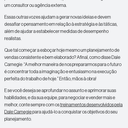
um consultor ou agência externa.
Essas outras vozes ajudam a gerar novas ideias e devem
desafiar o pensamento em relação à estratégia e às táticas,
além de ajudar a estabelecer medidas de desempenho
realistas.
Que tal começar a esboçar hoje mesmo um planejamento de
vendas consistente e bem elaborado? Afinal, como disse Dale
Carnegie: “A melhor maneira de nos prepararmos para o futuro
é concentrar toda a imaginação e entusiasmo na execução
perfeita do trabalho de hoje.” Então, mãos à obra!
E se você deseja se aprofundar no assunto e aprimorar suas
habilidades, e da sua equipe, para negociar e vender mais e
melhor, conte sempre com os
treinamentos desenvolvidos pela
Dale Carnegie
para ajudá-lo a conquistar os objetivos do seu
planejamento.