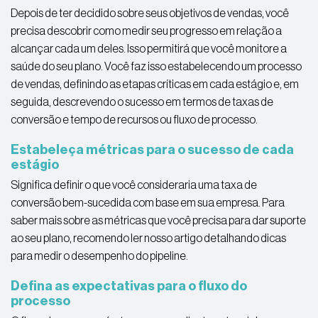
Depois de ter decidido sobre seus objetivos de vendas, você
precisa descobrir como medir seu progresso em relação a
alcançar cada um deles. Isso permitirá que você monitore a
saúde do seu plano. Você faz isso estabelecendo um processo
de vendas, definindo as etapas críticas em cada estágio e, em
seguida, descrevendo o sucesso em termos de taxas de
conversão e tempo de recursos ou fluxo de processo.
Estabeleça métricas para o sucesso de cada
estágio
Significa definir o que você consideraria uma taxa de
conversão bem-sucedida com base em sua empresa. Para
saber mais sobre as métricas que você precisa para dar suporte
ao seu plano, recomendo ler nosso artigo detalhando dicas
para medir o desempenho do pipeline.
Defina as expectativas para o fluxo do
processo