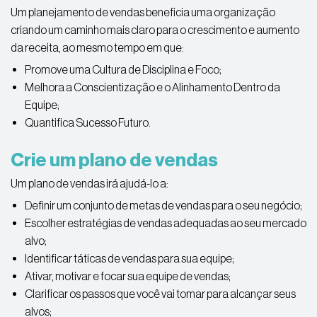
Um planejamento de vendas beneficia uma organização
criando um caminho mais claro para o crescimento e aumento
da receita, ao mesmo tempo em que:
Promove uma Cultura de Disciplina e Foco;
Melhora a Conscientização e o Alinhamento Dentro da
Equipe;
Quantifica Sucesso Futuro.
Crie um plano de vendas
Um plano de vendas irá ajudá-lo a:
Definir um conjunto de metas de vendas para o seu negócio;
Escolher estratégias de vendas adequadas ao seu mercado
alvo;
Identificar táticas de vendas para sua equipe;
Ativar, motivar e focar sua equipe de vendas;
Clarificar os passos que você vai tomar para alcançar seus
alvos;