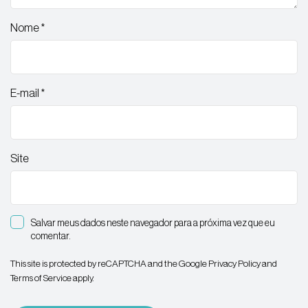
Nome
*
E-mail
*
Site
Salvar meus dados neste navegador para a próxima vez que eu
comentar.
This site is protected by reCAPTCHA and the Google
Privacy Policy
and
Terms of Service
apply.