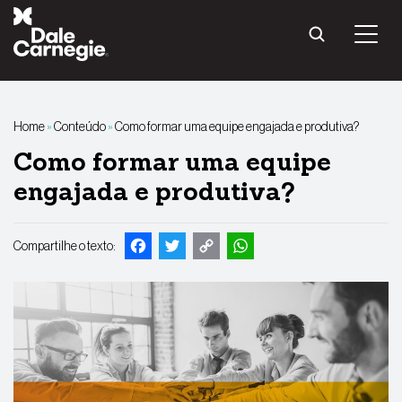
Pular
para
o
conteúdo
Home
»
Conteúdo
»
Como formar uma equipe engajada e produtiva?
Como formar uma equipe
engajada e produtiva?
Facebook
Twitter
Copy
WhatsApp
Compartilhe o texto:
Link