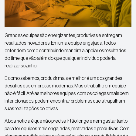
Grandes equipes são energizantes, produtivas e entregam
resultados inovadores. Em uma equipe engajada, todos
entendem como contribuir de maneira a apoiar os resultados
do time que vão além do que qualquer indivíduo poderia
realizar sozinho.
E como sabemos, produzir mais e melhor é um dos grandes
desafios das empresas modernas. Mas o trabalho em equipe
não é fácil. Até as melhores equipes, com os colegas mais bem
intencionados, podem encontrar problemas que atrapalham
suas realizações coletivas.
A boa notícia é que não precisa ir tão longe e nem gastar tanto
para ter equipes mais engajadas, motivadas e produtivas. Com