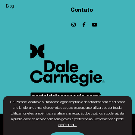
Blog
Contato
Utilizamos Cookies e outras tecnologias próprias e de terceiros para fazer nosso
site funcionar de maneira correta e segura e para personalizar seu conteúdo.
Utilizamos eles também para analisar a navegação dos usuários e poder ajustar
a publicidade de acordo com seus gostos e preferências. Conforme você pode
Associação Dale Carnegie Brasil - CNPJ 31.010.677/0001-34 © Copyright 2025 – Todos
conferir aqui.
os direitos Reservados |
Política de privacidade