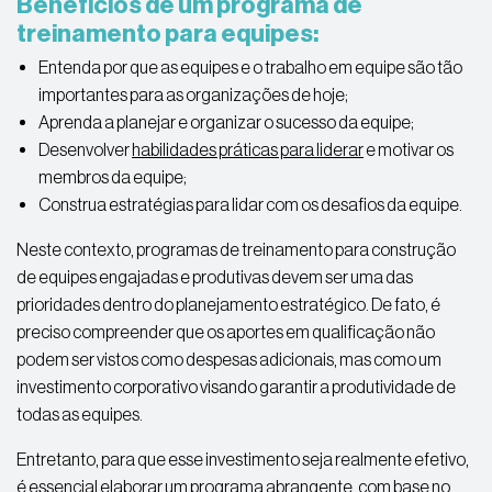
Benefícios de um programa de
treinamento para equipes:
Entenda por que as equipes e o trabalho em equipe são tão
importantes para as organizações de hoje;
Aprenda a planejar e organizar o sucesso da equipe;
Desenvolver
habilidades práticas para liderar
e motivar os
membros da equipe;
Construa estratégias para lidar com os desafios da equipe.
Neste contexto, programas de treinamento para construção
de equipes engajadas e produtivas devem ser uma das
prioridades dentro do planejamento estratégico. De fato, é
preciso compreender que os aportes em qualificação não
podem ser vistos como despesas adicionais, mas como um
investimento corporativo visando garantir a produtividade de
todas as equipes.
Entretanto, para que esse investimento seja realmente efetivo,
é essencial elaborar um programa abrangente, com base no