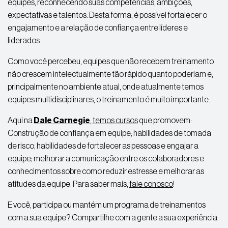
equipes, reconhecendo suas competências, ambições,
expectativas e talentos. Desta forma, é possível fortalecer o
engajamento e a relação de confiança entre líderes e
liderados.
Como você percebeu, equipes que não recebem treinamento
não crescem intelectualmente tão rápido quanto poderiam e,
principalmente no ambiente atual, onde atualmente temos
equipes multidisciplinares, o treinamento é muito importante.
Aqui na
Dale Carnegie
, temos cursos
que promovem:
Construção de confiança em equipe; habilidades de tomada
de risco; habilidades de fortalecer as pessoas e engajar a
equipe; melhorar a comunicação entre os colaboradores e
conhecimentos sobre como reduzir estresse e melhorar as
atitudes da equipe. Para saber mais,
fale conosco
!
E você, participa ou mantém um programa de treinamentos
com a sua equipe? Compartilhe com a gente a sua experiência.