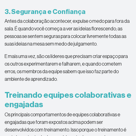
3. Segurança e Confiança
Antes da colaboração acontecer, expulse o medo para fora da
sala. É quando você começa a ver as ideias florescendo; as
pessoas se sentem seguras para colocar livremente todas as
suas ideias na mesa sem medo de julgamento.
E mais uma vez, são os líderes que precisam criar espaço para
os outros experimentarem e falharem, e quando cometem
erros, os membros da equipe sabem que isso faz parte do
ambiente de aprendizado.
Treinando equipes colaborativas e
engajadas
Os principais comportamentos de equipes colaborativas e
engajadas que foram expostos acima podem ser
desenvolvidos com treinamento. Isso porque o treinamento é