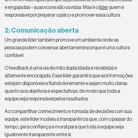
e engajadas – suas vozes são ouvidas. Mas é o
líder
quem é
responsável por preparar o palco e promover essa cultura.
2. Comunicação aberta
Um grande líder também promove um ambiente onde as
pessoas podem conversar abertamente porque é uma cultura
confiável.
O feedback é uma via de mão dupla (dada e recebida) e
altamente encorajada. Esse líder garantirá que as informações
estejam disponíveis e fluindo livremente e sejam muito claras
quanto aos objetivos e expectativas, de modo que toda a
equipe seja responsável pelos resultados.
Ao compartilhar conhecimento e tomada de decisões com sua
equipe, este líder modela a transparência que, com o passar do
tempo, gera confiança e moral para que toda a equipe seja
igualmente transparente entre si.