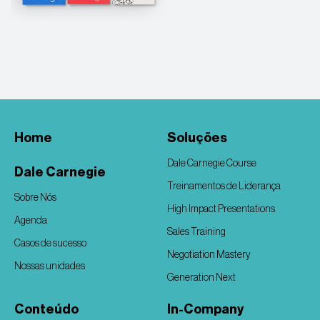
Home
Soluções
Dale Carnegie Course
Dale Carnegie
Treinamentos de Liderança
Sobre Nós
High Impact Presentations
Agenda
Sales Training
Casos de sucesso
Negotiation Mastery
Nossas unidades
Generation Next
Conteúdo
In-Company