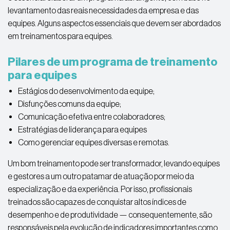
levantamento das reais necessidades da empresa e das
equipes. Alguns aspectos essenciais que devem ser abordados
em treinamentos para equipes.
Pilares de um programa de treinamento
para equipes
Estágios do desenvolvimento da equipe;
Disfunções comuns da equipe;
Comunicação efetiva entre colaboradores;
Estratégias de liderança para equipes
Como gerenciar equipes diversas e remotas.
Um bom treinamento pode ser transformador, levando equipes
e gestores a um outro patamar de atuação por meio da
especialização e da experiência. Por isso, profissionais
treinados são capazes de conquistar altos índices de
desempenho e de produtividade — consequentemente, são
responsáveis pela evolução de indicadores importantes como