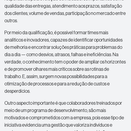
qualidade das entregas, atendimento aos prazos, satisfação
dos clientes, volume de vendas, participação no mercado entre
outros.
Por meio da qualificação, é possível formar times mais
analíticos e inovadores, capazes de identificar oportunidades
de melhoria e encontrar soluções práticas para problemas do
dia a dia — como desvios, atrasos, falhas e ineficiências. Na
verdade, o conhecimento tem o poder de ampliar os horizontes
e de promover olhares mais críticos sobre as rotinas de
trabalho. E, assim, surgem novas possibilidades para a
otimização de processos e para a redução de custos e
desperdícios.
Outro aspecto importante é que colaboradores treinados por
meio de um programa de desenvolvimento, são mais
motivados e comprometidos com a empresa, pois esse tipo de
iniciativa evidencia uma gestão que valoriza indivíduos e