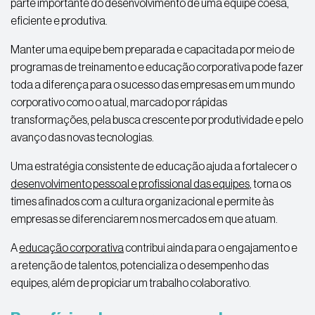
parte importante do desenvolvimento de uma equipe coesa,
eficiente e produtiva.
Manter uma equipe bem preparada e capacitada por meio de
programas de treinamento e educação corporativa pode fazer
toda a diferença para o sucesso das empresas em um mundo
corporativo como o atual, marcado por rápidas
transformações, pela busca crescente por produtividade e pelo
avanço das novas tecnologias.
Uma estratégia consistente de educação ajuda a fortalecer o
desenvolvimento pessoal e profissional das equipes
, torna os
times afinados com a cultura organizacional e permite às
empresas se diferenciarem nos mercados em que atuam.
A
educação corporativa
contribui ainda para o engajamento e
a retenção de talentos, potencializa o desempenho das
equipes, além de propiciar um trabalho colaborativo.