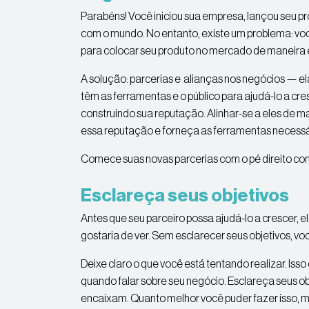
Parabéns! Você iniciou sua empresa, lançou seu pr
com o mundo. No entanto, existe um problema: vo
para colocar seu produto no mercado de maneira ef
A solução: parcerias e alianças nos negócios — 
têm as ferramentas e o público para ajudá-lo a c
construindo sua reputação. Alinhar-se a eles de ma
essa reputação e forneça as ferramentas necess
Comece suas novas parcerias com o pé direito com 
Esclareça seus objetivos
Antes que seu parceiro possa ajudá-lo a crescer, e
gostaria de ver. Sem esclarecer seus objetivos, voc
Deixe claro o que você está tentando realizar. Iss
quando falar sobre seu negócio. Esclareça seus ob
encaixam. Quanto melhor você puder fazer isso, me