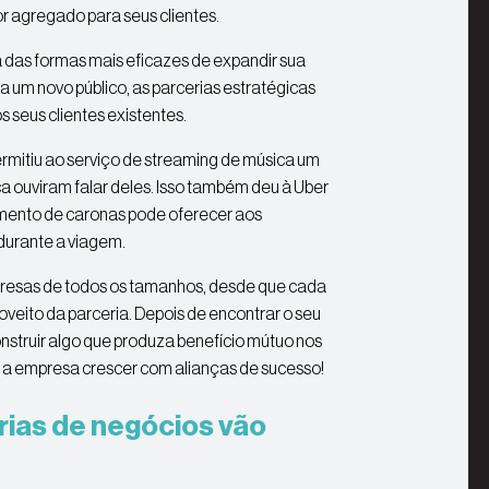
r agregado para seus clientes.
 das formas mais eficazes de expandir sua
a um novo público, as parcerias estratégicas
seus clientes existentes.
permitiu ao serviço de streaming de música um
a ouviram falar deles. Isso também deu à Uber
mento de caronas pode oferecer aos
durante a viagem.
presas de todos os tamanhos, desde que cada
proveito da parceria. Depois de encontrar o seu
nstruir algo que produza benefício mútuo nos
r a empresa crescer com alianças de sucesso!
rias de negócios vão