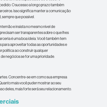
ucedido. O sucesso a longo prazo também
rceiros. Isso significa manter a comunicação
, sempre que possível.
antemão e insista no mesmo nível de
recisam ser transparentes sobre o que lhes
 parceria é uma boa ideia. Você também tem
 para aproveitar todas as oportunidades e
 política ao construir qualquer
 de negócios se for uma prioridade.
 partes. Concentre-se em como sua empresa
Quanto mais você puder mostrar ao seu
so deles, mais forte será seu relacionamento.
erciais