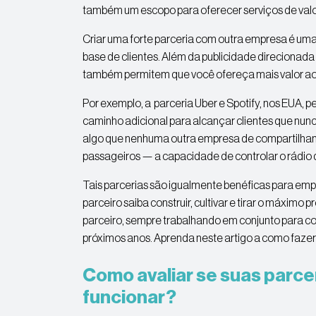
também um escopo para oferecer serviços de valo
Criar uma forte parceria com outra empresa é uma
base de clientes. Além da publicidade direcionada 
também permitem que você ofereça mais valor aos 
Por exemplo, a parceria Uber e Spotify, nos EUA, 
caminho adicional para alcançar clientes que nunc
algo que nenhuma outra empresa de compartilha
passageiros — a capacidade de controlar o rádio 
Tais parcerias são igualmente benéficas para em
parceiro saiba construir, cultivar e tirar o máximo 
parceiro, sempre trabalhando em conjunto para co
próximos anos. Aprenda neste artigo a como faze
Como avaliar se suas parce
funcionar?