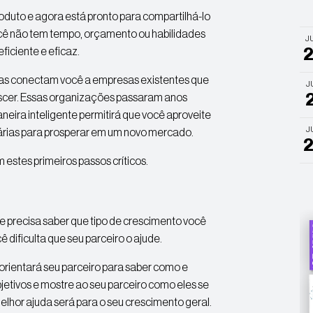
oduto e agora está pronto para compartilhá-lo
cê não tem tempo, orçamento ou habilidades
J
iciente e eficaz.
elas conectam você a empresas existentes que
J
rescer. Essas organizações passaram anos
neira inteligente permitirá que você aproveite
J
árias para prosperar em um novo mercado.
estes primeiros passos críticos.
le precisa saber que tipo de crescimento você
ê dificulta que seu parceiro o ajude.
o orientará seu parceiro para saber como e
jetivos e mostre ao seu parceiro como eles se
lhor ajuda será para o seu crescimento geral.