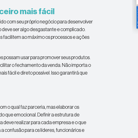
eiro mais fácil
ido com seu próprio negócio para desenvolver
não deve ser algo desgastante e complicado.
es facilitem ao máximo os processos e ações
les possam usar para promover seus produtos.
ilitar o fechamento da venda. Não importa o
is fácil e direto possível. Isso garantirá que
m o qual faz parceria, mas elaborar os
o que emocional. Definir a estrutura de
ia deve realizar para cada empresa e o que
á a confusão para os líderes, funcionários e