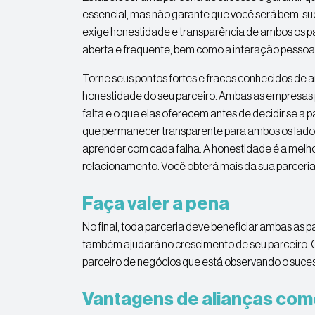
essencial, mas não garante que você será bem-s
exige honestidade e transparência de ambos os pa
aberta e frequente, bem como a interação pessoal
Torne seus pontos fortes e fracos conhecidos de 
honestidade do seu parceiro. Ambas as empresas p
falta e o que elas oferecem antes de decidir se a
que permanecer transparente para ambos os lados
aprender com cada falha. A honestidade é a melhor
relacionamento. Você obterá mais da sua parceria
Faça valer a pena
No final, toda parceria deve beneficiar ambas as
também ajudará no crescimento de seu parceiro. 
parceiro de negócios que está observando o suces
Vantagens de alianças com