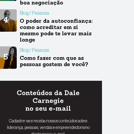
boa negociação
Blog
Pessoas
O poder da autoconfiança:
como acreditar em si
mesmo pode te levar mais
longe
Blog
Pessoas
Como fazer com que as
pessoas gostem de você?
Conteúdos da Dale
Carnegie
no seu e-mail
Cadastre-se e receba nossos conteúdos sobre
liderança, pessoas, vendas e empreendedorismo