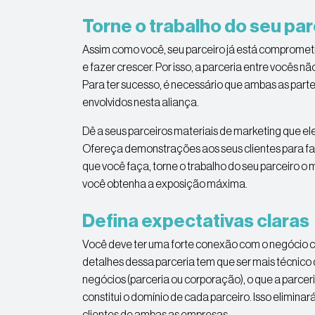
Torne o trabalho do seu parc
Assim como você, seu parceiro já está compromet
e fazer crescer. Por isso, a parceria entre vocês 
Para ter sucesso, é necessário que ambas as part
envolvidos nesta aliança.
Dê a seus parceiros materiais de marketing que e
Ofereça demonstrações aos seus clientes para fac
que você faça, torne o trabalho do seu parceiro o ma
você obtenha a exposição máxima.
Defina expectativas claras
Você deve ter uma forte conexão com o negócio co
detalhes dessa parceria tem que ser mais técnico d
negócios (parceria ou corporação), o que a parcer
constitui o domínio de cada parceiro. Isso eliminar
clientes de ambas as empresas.