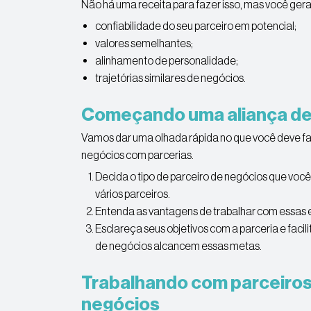
Não há uma receita para fazer isso, mas você gera
confiabilidade do seu parceiro em potencial;
valores semelhantes;
alinhamento de personalidade;
trajetórias similares de negócios.
Começando uma aliança de
Vamos dar uma olhada rápida no que você deve f
negócios com parcerias.
Decida o tipo de parceiro de negócios que você 
vários parceiros.
Entenda as vantagens de trabalhar com essas 
Esclareça seus objetivos com a parceria e facil
de negócios alcancem essas metas.
Trabalhando com parceiros
negócios