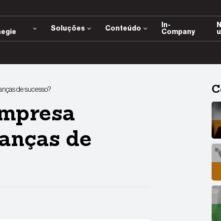
e
In-
N
Soluções
Conteúdo
negie
Company
u
C
ianças de sucesso?
empresa
ianças de
App