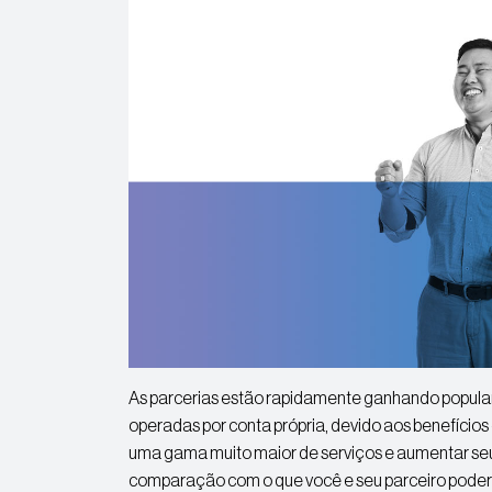
As parcerias estão rapidamente ganhando popula
operadas por conta própria, devido aos benefício
uma gama muito maior de serviços e aumentar seus
comparação com o que você e seu parceiro pode