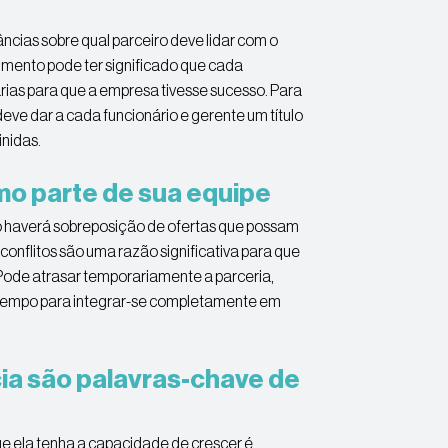
cias sobre qual parceiro deve lidar com o
mento pode ter significado que cada
ias para que a empresa tivesse sucesso. Para
eve dar a cada funcionário e gerente um título
nidas.
mo parte de sua equipe
o haverá sobreposição de ofertas que possam
 conflitos são uma razão significativa para que
ode atrasar temporariamente a parceria,
 tempo para integrar-se completamente em
ia são palavras-chave de
ue ela tenha a capacidade de crescer é