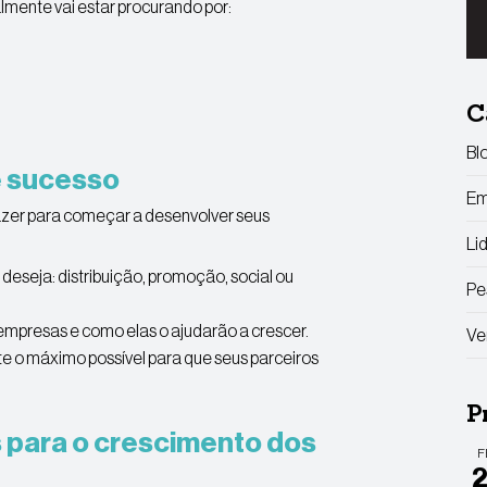
lmente vai estar procurando por:
C
Bl
 sucesso
Em
azer para começar a desenvolver seus
Li
deseja: distribuição, promoção, social ou
Pe
empresas e como elas o ajudarão a crescer.
Ve
ite o máximo possível para que seus parceiros
P
 para o crescimento dos
F