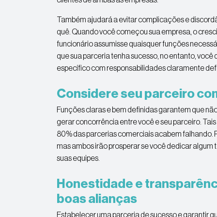
Também ajudará a evitar complicações e discordân
quê. Quando você começou sua empresa, o cresci
funcionário assumisse quaisquer funções necessár
que sua parceria tenha sucesso, no entanto, você d
específico com responsabilidades claramente defi
Considere seu parceiro co
Funções claras e bem definidas garantem que nã
gerar concorrência entre você e seu parceiro. Tais
80% das parcerias comerciais acabem falhando. P
mas ambos irão prosperar se você dedicar algum
suas equipes.
Honestidade e transparênc
boas alianças
Estabelecer uma parceria de sucesso e garantir q