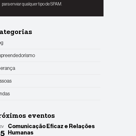
para enviar qualquer tipo de SPAM.
ategorias
og
preendedorismo
derança
ssoas
ndas
róximos eventos
Comunicação Eficaz e Relações
EV
25
Humanas