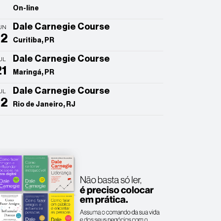
On-line
Dale Carnegie Course
UN
22
Curitiba, PR
Dale Carnegie Course
UL
21
Maringá, PR
Dale Carnegie Course
UL
22
Rio de Janeiro, RJ