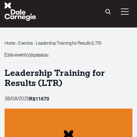
Pular
para
o
conteúdo
Home
»
Eventos
»
Leadership Training for Results (LTR)
Este evento já passou.
Leadership Training for
Results (LTR)
R$11670
28/08/2025