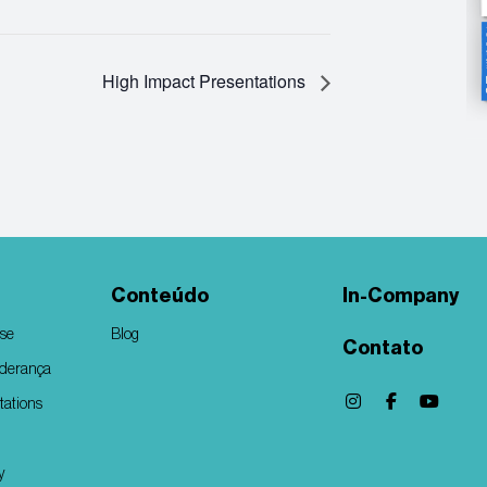
High Impact Presentations
Conteúdo
In-Company
rse
Blog
Contato
iderança
tations
y