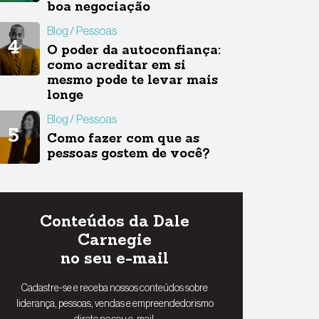
boa negociação
Blog
Pessoas
O poder da autoconfiança:
como acreditar em si
mesmo pode te levar mais
longe
Blog
Pessoas
Como fazer com que as
pessoas gostem de você?
Conteúdos da Dale
Carnegie
no seu e-mail
Cadastre-se e receba nossos conteúdos sobre
liderança, pessoas, vendas e empreendedorismo