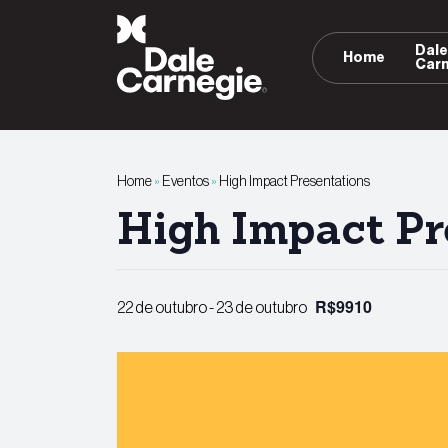
Pular
para
Dal
Home
o
Car
conteúdo
Home
»
Eventos
»
High Impact Presentations
High Impact Pr
R$9910
22 de outubro
-
23 de outubro