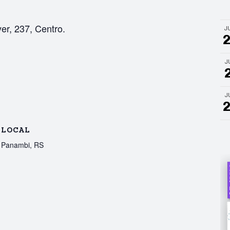
er, 237, Centro.
J
J
J
LOCAL
Panambi, RS