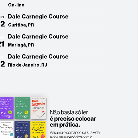
On-line
Dale Carnegie Course
UN
22
Curitiba, PR
Dale Carnegie Course
UL
21
Maringá, PR
Dale Carnegie Course
UL
22
Rio de Janeiro, RJ