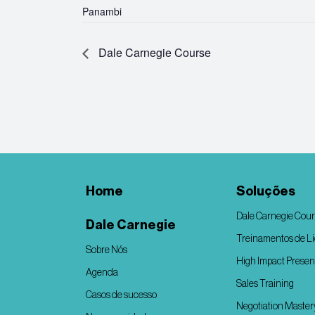
Panambi
Dale Carnegie Course
Home
Soluções
Dale Carnegie Cou
Dale Carnegie
Treinamentos de L
Sobre Nós
High Impact Presen
Agenda
Sales Training
Casos de sucesso
Negotiation Master