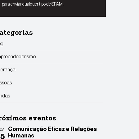
para enviar qualquer tipo de SPAM.
ategorias
og
preendedorismo
derança
ssoas
ndas
róximos eventos
Comunicação Eficaz e Relações
EV
25
Humanas