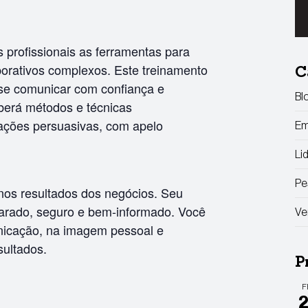
 profissionais as ferramentas para
rativos complexos. Este treinamento
C
 se comunicar com confiança e
Bl
eberá métodos e técnicas
ações persuasivas, com apelo
Em
Li
Pe
 nos resultados dos negócios. Seu
parado, seguro e bem-informado. Você
Ve
icação, na imagem pessoal e
sultados.
P
F