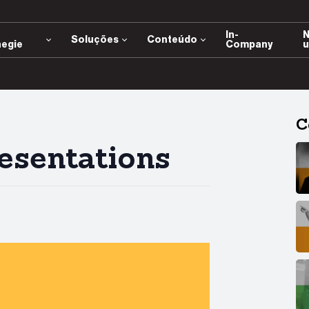
e
In-
N
Soluções
Conteúdo
negie
Company
u
C
esentations