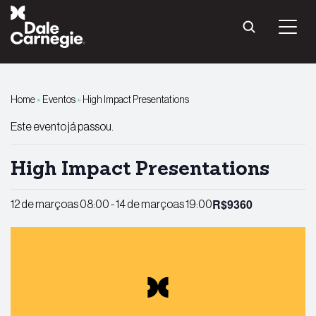
Pular
para
o
conteúdo
Home
»
Eventos
»
High Impact Presentations
Este evento já passou.
High Impact Presentations
R$9360
12 de marçoas 08:00
-
14 de marçoas 19:00