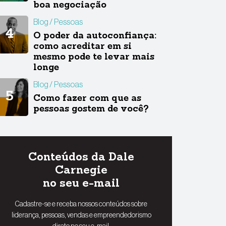
boa negociação
Blog
Pessoas
O poder da autoconfiança:
como acreditar em si
mesmo pode te levar mais
longe
Blog
Pessoas
Como fazer com que as
pessoas gostem de você?
Conteúdos da Dale
Carnegie
no seu e-mail
Cadastre-se e receba nossos conteúdos sobre
liderança, pessoas, vendas e empreendedorismo