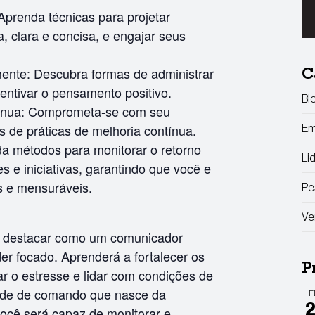
Aprenda técnicas para projetar
, clara e concisa, e engajar seus
mente: Descubra formas de administrar
C
entivar o pensamento positivo.
Bl
tínua: Comprometa-se com seu
s de práticas de melhoria contínua.
Em
a métodos para monitorar o retorno
Li
s e iniciativas, garantindo que você e
s e mensuráveis.
Pe
Ve
e destacar como um comunicador
der focado. Aprenderá a fortalecer os
P
ar o estresse e lidar com condições de
tude de comando que nasce da
F
você será capaz de monitorar e