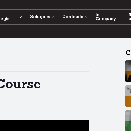
e
In-
N
Soluções
Conteúdo
negie
Company
u
C
Course