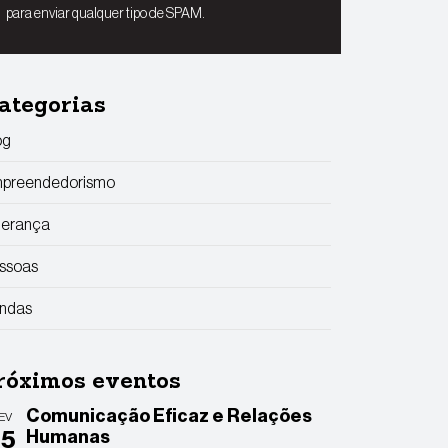
para enviar qualquer tipo de SPAM.
ategorias
og
preendedorismo
derança
ssoas
ndas
róximos eventos
Comunicação Eficaz e Relações
EV
25
Humanas