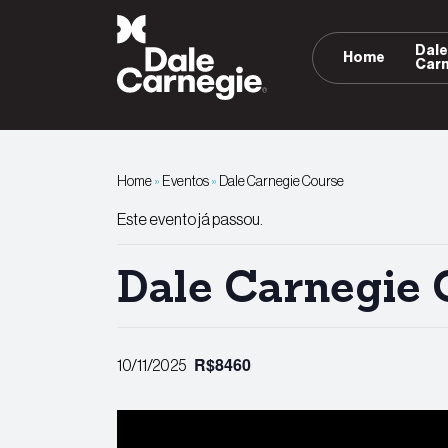
Pular
para
Dal
Home
o
Car
conteúdo
Home
»
Eventos
»
Dale Carnegie Course
Este evento já passou.
Dale Carnegie 
R$8460
10/11/2025