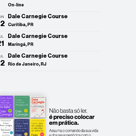
On-line
Dale Carnegie Course
UN
22
Curitiba, PR
Dale Carnegie Course
UL
21
Maringá, PR
Dale Carnegie Course
UL
22
Rio de Janeiro, RJ