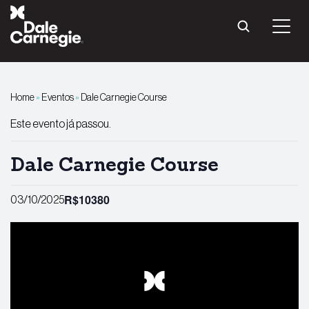
Pular
para
o
conteúdo
Home
»
Eventos
»
Dale Carnegie Course
Este evento já passou.
Dale Carnegie Course
R$10380
03/10/2025