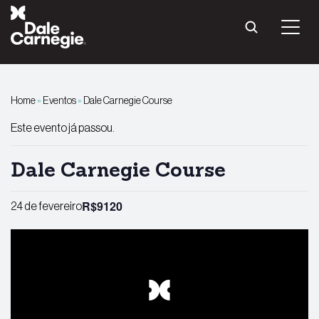
Pular
para
o
conteúdo
Home
»
Eventos
»
Dale Carnegie Course
Este evento já passou.
Dale Carnegie Course
R$9120
24 de fevereiro