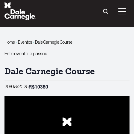
Pular
para
o
conteúdo
Home
»
Eventos
»
Dale Carnegie Course
Este evento já passou.
Dale Carnegie Course
R$10380
20/08/2025