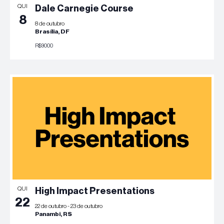
QUI
Dale Carnegie Course
8
8 de outubro
Brasília, DF
R$9000
QUI
High Impact Presentations
22
22 de outubro
-
23 de outubro
Panambi, RS