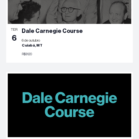
TER
Dale Carnegie Course
6
6 de outubro
Cuiabá, MT
R$9120