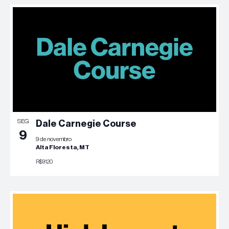
SEG
Dale Carnegie Course
9
9 de novembro
Alta Floresta, MT
R$9120