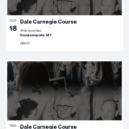
QUA
Dale Carnegie Course
18
18 de novembro
Rondonópolis, MT
R$9120
SEG
Dale Carnegie Course