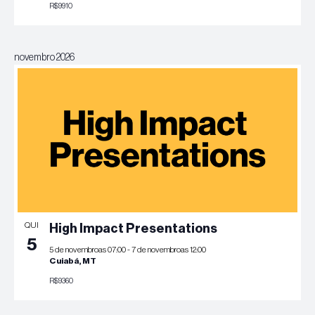
R$9910
novembro 2026
QUI
High Impact Presentations
5
5 de novembroas 07:00
-
7 de novembroas 12:00
Cuiabá, MT
R$9360