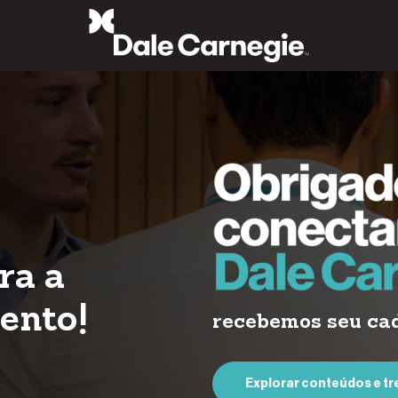
ra a
ento!
⁠recebemos seu ca
Explorar conteúdos e t