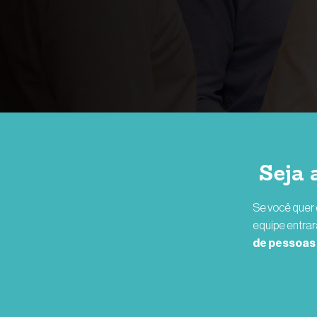
Seja 
Se você quer 
equipe entrar
de pessoas