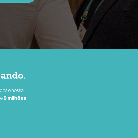
cando.
ados e nossa
de
9 milhões