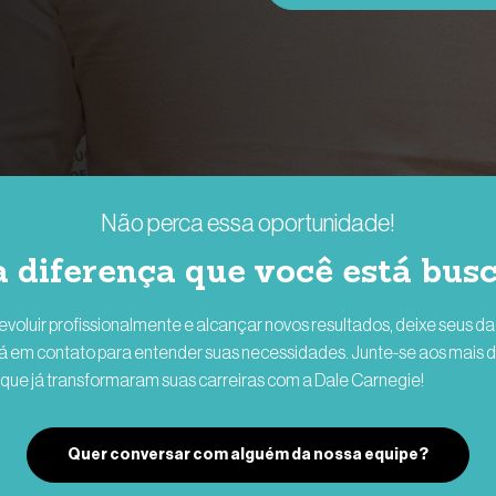
Não perca essa oportunidade!
a diferença que você está bus
evoluir profissionalmente e alcançar novos resultados, deixe seus d
á em contato para entender suas necessidades. Junte-se aos mais 
que já transformaram suas carreiras com a Dale Carnegie!
Quer conversar com alguém da nossa equipe?